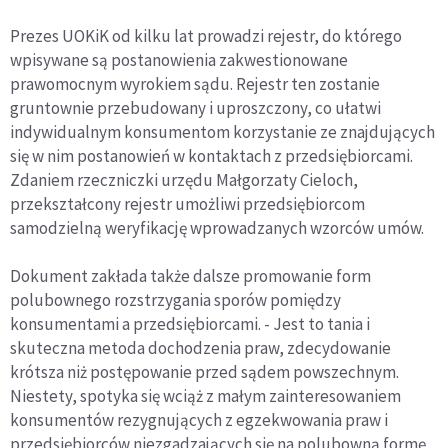
Prezes UOKiK od kilku lat prowadzi rejestr, do którego
wpisywane są postanowienia zakwestionowane
prawomocnym wyrokiem sądu. Rejestr ten zostanie
gruntownie przebudowany i uproszczony, co ułatwi
indywidualnym konsumentom korzystanie ze znajdujących
się w nim postanowień w kontaktach z przedsiębiorcami.
Zdaniem rzeczniczki urzędu Małgorzaty Cieloch,
przekształcony rejestr umożliwi przedsiębiorcom
samodzielną weryfikację wprowadzanych wzorców umów.
Dokument zakłada także dalsze promowanie form
polubownego rozstrzygania sporów pomiędzy
konsumentami a przedsiębiorcami. - Jest to tania i
skuteczna metoda dochodzenia praw, zdecydowanie
krótsza niż postępowanie przed sądem powszechnym.
Niestety, spotyka się wciąż z małym zainteresowaniem
konsumentów rezygnujących z egzekwowania praw i
przedsiębiorców niezgadzających się na polubowną formę