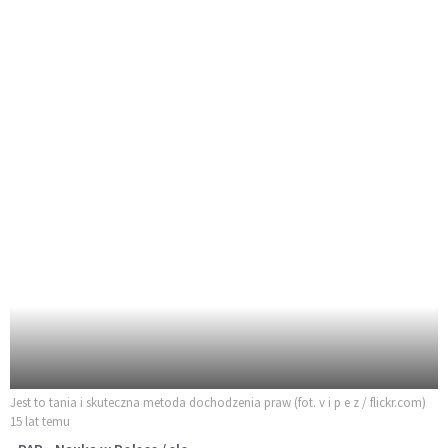
Jest to tania i skuteczna metoda dochodzenia praw (fot. v i p e z / flickr.com)
15 lat temu