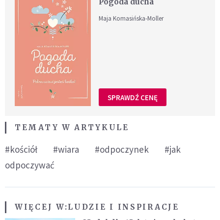
Pogoda ducha
Maja Komasińska-Moller
SPRAWDŹ CENĘ
TEMATY W ARTYKULE
#kościół
#wiara
#odpoczynek
#jak
odpoczywać
WIĘCEJ W:
LUDZIE I INSPIRACJE