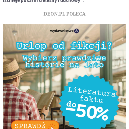
istnieje pokarm cielesny i duchowy"
.
DEON.PL POLECA