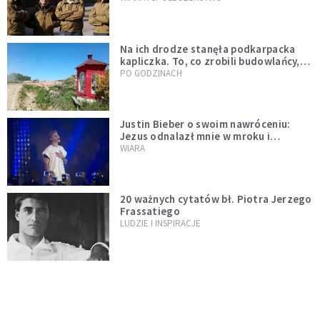
Na ich drodze stanęła podkarpacka
kapliczka. To, co zrobili budowlańcy,
wzrusza i daje nadzieję [GALERIA]
PO GODZINACH
Justin Bieber o swoim nawróceniu:
Jezus odnalazł mnie w mroku i
wyciągnął mnie stamtąd
WIARA
20 ważnych cytatów bł. Piotra Jerzego
Frassatiego
LUDZIE I INSPIRACJE