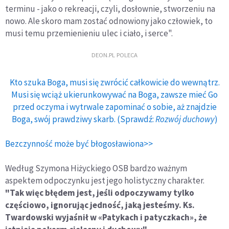
terminu - jako o rekreacji, czyli, dosłownie, stworzeniu na
nowo. Ale skoro mam zostać odnowiony jako człowiek, to
musi temu przemienieniu ulec i ciało, i serce".
DEON.PL POLECA
Kto szuka Boga, musi się zwrócić całkowicie do wewnątrz.
Musi się wciąż ukierunkowywać na Boga, zawsze mieć Go
przed oczyma i wytrwale zapominać o sobie, aż znajdzie
Boga, swój prawdziwy skarb. (Sprawdź:
Rozwój duchowy
)
Bezczynność może być błogosławiona>>
Według Szymona Hiżyckiego OSB bardzo ważnym
aspektem odpoczynku jest jego holistyczny charakter.
"Tak więc błędem jest, jeśli odpoczywamy tylko
częściowo, ignorując jedność, jaką jesteśmy. Ks.
Twardowski wyjaśnił w «Patykach i patyczkach», że