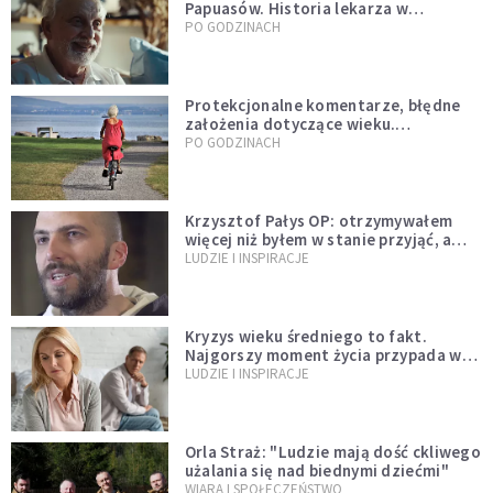
Papuasów. Historia lekarza w
sutannie, który uleczył dżunglę
PO GODZINACH
Protekcjonalne komentarze, błędne
założenia dotyczące wieku.
Stereotypy ranią, kłamią i rozrywają
PO GODZINACH
więzi
Krzysztof Pałys OP: otrzymywałem
więcej niż byłem w stanie przyjąć, a
Bóg stawał się bardziej realny niż
LUDZIE I INSPIRACJE
wszystko inne
Kryzys wieku średniego to fakt.
Najgorszy moment życia przypada w
konkretnym czasie
LUDZIE I INSPIRACJE
Orla Straż: "Ludzie mają dość ckliwego
użalania się nad biednymi dziećmi"
WIARA I SPOŁECZEŃSTWO