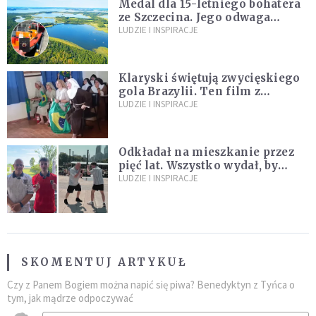
Medal dla 15-letniego bohatera
ze Szczecina. Jego odwaga
ocaliła ludzkie życie
LUDZIE I INSPIRACJE
Klaryski świętują zwycięskiego
gola Brazylii. Ten film z
zakonnicami obejrzały już
LUDZIE I INSPIRACJE
miliony
Odkładał na mieszkanie przez
pięć lat. Wszystko wydał, by
spełnić marzenie 80-letniego
LUDZIE I INSPIRACJE
dziadka
SKOMENTUJ ARTYKUŁ
Czy z Panem Bogiem można napić się piwa? Benedyktyn z Tyńca o
tym, jak mądrze odpoczywać