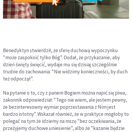
Benedyktyn stwierdził, że sferę duchową wypoczynku
"może zaspokoić tylko Bóg". Dodał, że przykazanie, aby
dzień święty święcić, wydaje mu się dzisiaj szczególnie
trudne do zachowania. "Nie widzimy konieczności, by duch
też odpoczął".
Na pytanie o to, czy z panem Bogiem można napić się piwa,
zakonnik odpowiedział: "Tego nie wiem, ale jestem pewny,
że bezinteresowny wymiar poprzestawania z Nim jest
bardzo istotny". Wskazał również, że w praktyce mogłoby to
polegać na tym że idziemy na mszę "bez oczekiwania, że
przeżyjemy duchowe uniesienie", albo że "kazanie będzie