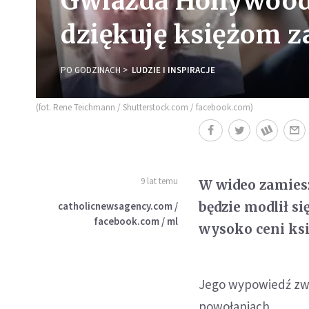
Gwiazda Hollywood 
dziękuję księżom za
PO GODZINACH
LUDZIE I INSPIRACJE
(fot. Rene Teichmann / Shutterstock.com / facebook.com)
9 lat temu
W wideo zamies
będzie modlił s
catholicnewsagency.com /
facebook.com / ml
wysoko ceni księ
Jego wypowiedź zwi
powołaniach.