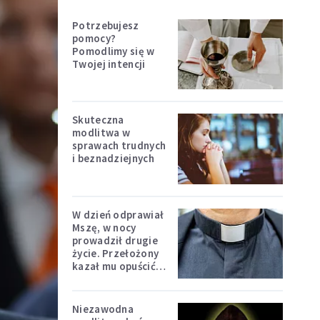
Potrzebujesz
pomocy?
Pomodlimy się w
Twojej intencji
Skuteczna
modlitwa w
sprawach trudnych
i beznadziejnych
W dzień odprawiał
Mszę, w nocy
prowadził drugie
życie. Przełożony
kazał mu opuścić
zakon
Niezawodna