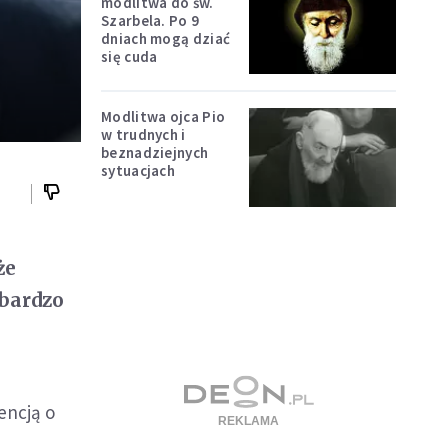
modlitwa do św.
Szarbela. Po 9
dniach mogą dziać
się cuda
Modlitwa ojca Pio
w trudnych i
beznadziejnych
sytuacjach
że
 bardzo
encją o