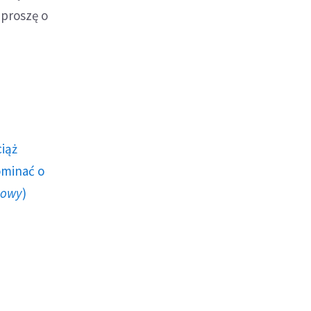
 proszę o
ciąż
ominać o
howy
)