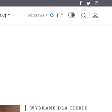
11
°
cej
Warszawa
WYBRANE DLA CIEBIE