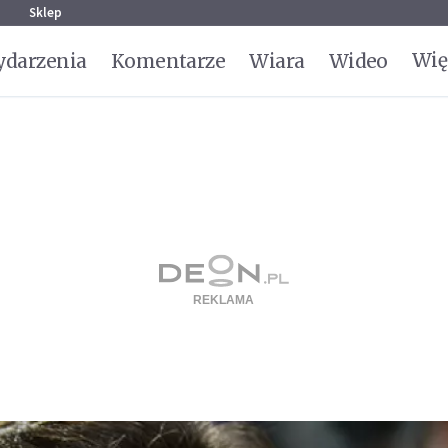
g
Sklep
Wię
darzenia
Komentarze
Wiara
Wideo