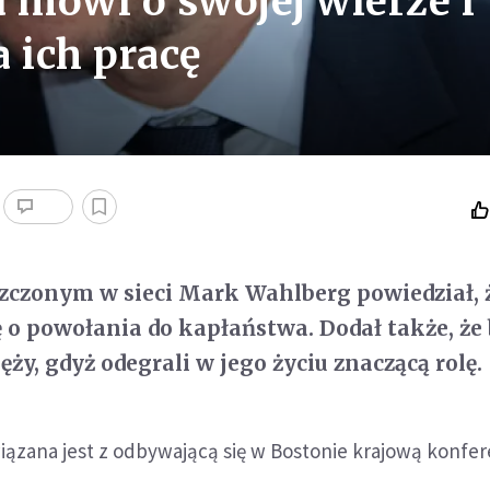
mówi o swojej wierze i
 ich pracę
zczonym w sieci Mark Wahlberg powiedział, 
ię o powołania do kapłaństwa. Dodał także, że
ży, gdyż odegrali w jego życiu znaczącą rolę.
ązana jest z odbywającą się w Bostonie krajową konfer