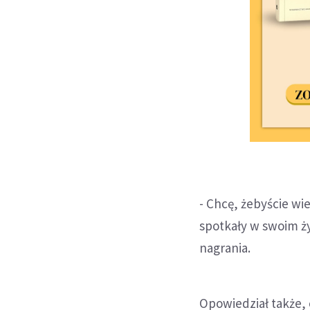
- Chcę, żebyście wi
spotkały w swoim ży
nagrania.
Opowiedział także, c