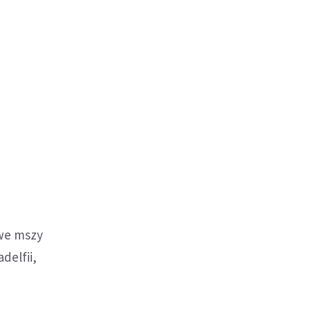
 we mszy
delfii,