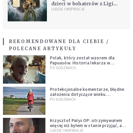
dzieci w bohaterów z Ligi
Sprawiedliwości
LUDZIE I INSPIRACJE
REKOMENDOWANE DLA CIEBIE /
POLECANE ARTYKUŁY
Polak, który został wzorem dla
Papuasów. Historia lekarza w
sutannie, który uleczył dżunglę
PO GODZINACH
Protekcjonalne komentarze, błędne
założenia dotyczące wieku.
Stereotypy ranią, kłamią i rozrywają
PO GODZINACH
więzi
Krzysztof Pałys OP: otrzymywałem
więcej niż byłem w stanie przyjąć, a
Bóg stawał się bardziej realny niż
LUDZIE I INSPIRACJE