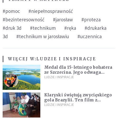
#pomoc
#niepełnosprawność
#bezinteresowność
#jarosław
#proteza
#druk 3d
#technikum
#ręka
#drukarka
3d
#technikum w jarosławiu
#uczennica
WIĘCEJ W:
LUDZIE I INSPIRACJE
Medal dla 15-letniego bohatera
ze Szczecina. Jego odwaga
ocaliła ludzkie życie
LUDZIE I INSPIRACJE
Klaryski świętują zwycięskiego
gola Brazylii. Ten film z
zakonnicami obejrzały już
LUDZIE I INSPIRACJE
miliony