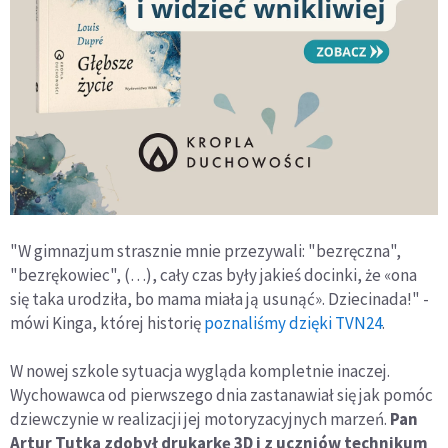
"W gimnazjum strasznie mnie przezywali: "bezręczna",
"bezrękowiec", (…), cały czas były jakieś docinki, że «ona
się taka urodziła, bo mama miała ją usunąć». Dziecinada!" -
mówi Kinga, której historię
poznaliśmy dzięki TVN24
.
W nowej szkole sytuacja wygląda kompletnie inaczej.
Wychowawca od pierwszego dnia zastanawiał się jak pomóc
dziewczynie w realizacji jej motoryzacyjnych marzeń.
Pan
Artur Tutka zdobył drukarkę 3D i z uczniów technikum