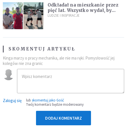
Odkładał na mieszkanie przez
pięć lat. Wszystko wydał, by
spełnić marzenie 80-letniego
LUDZIE I INSPIRACJE
dziadka
SKOMENTUJ ARTYKUŁ
Kinga marzy o pracy mechanika, ale nie ma ręki. Pomysłowość jej
kolegów nie zna granic
Zaloguj się
lub
skomentuj jako Gość
Twój komentarz będzie moderowany
DODAJ KOMENTARZ