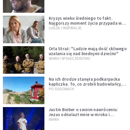
wszystko inne
Kryzys wieku średniego to fakt.
Najgorszy moment życia przypada w
konkretnym czasie
LUDZIE I INSPIRACJE
Orla Straż: "Ludzie mają dość ckliwego
użalania się nad biednymi dziećmi"
WIARA I SPOŁECZEŃSTWO
Na ich drodze stanęła podkarpacka
kapliczka. To, co zrobili budowlańcy,
wzrusza i daje nadzieję [GALERIA]
PO GODZINACH
Justin Bieber o swoim nawróceniu:
Jezus odnalazł mnie w mroku i
wyciągnął mnie stamtąd
WIARA