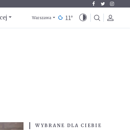
11
°
cej
Warszawa
WYBRANE DLA CIEBIE