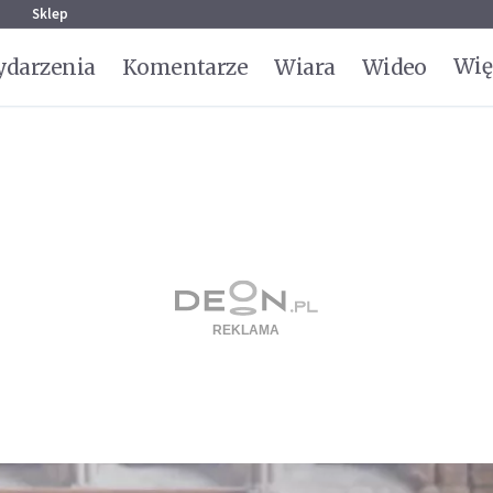
g
Sklep
Wię
darzenia
Komentarze
Wiara
Wideo