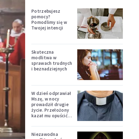
Potrzebujesz
pomocy?
Pomodlimy się w
Twojej intencji
Skuteczna
modlitwa w
sprawach trudnych
i beznadziejnych
W dzień odprawiał
Mszę, w nocy
prowadził drugie
życie. Przełożony
kazał mu opuścić
zakon
Niezawodna