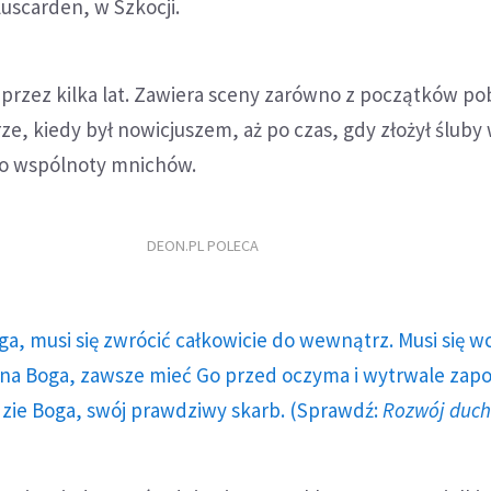
scarden, w Szkocji.
przez kilka lat. Zawiera sceny zarówno z początków po
e, kiedy był nowicjuszem, aż po czas, gdy złożył śluby
 do wspólnoty mnichów.
DEON.PL POLECA
ga, musi się zwrócić całkowicie do wewnątrz. Musi się w
a Boga, zawsze mieć Go przed oczyma i wytrwale zap
dzie Boga, swój prawdziwy skarb. (Sprawdź:
Rozwój duc