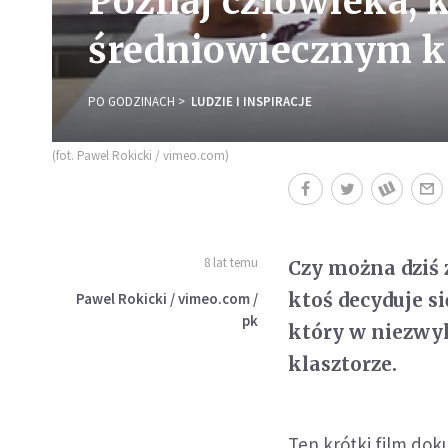
Poznaj człowieka, 
średniowiecznym kl
PO GODZINACH
LUDZIE I INSPIRACJE
(fot. Pawel Rokicki / vimeo.com)
8 lat temu
Czy można dziś
ktoś decyduje s
Pawel Rokicki / vimeo.com /
pk
który w niezwy
klasztorze.
Ten krótki film do