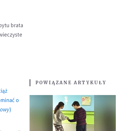
bytu brata
 wieczyste
POWIĄZANE ARTYKUŁY
ciąż
ominać o
howy
)