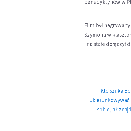
benedyktynów w Plu
Film był nagrywany 
Szymona w klasztorz
i na stałe dołączył
Kto szuka Bo
ukierunkowywać n
sobie, aż znaj