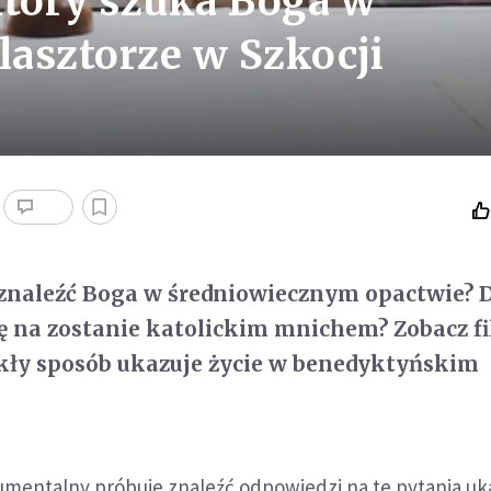
który szuka Boga w
asztorze w Szkocji
 znaleźć Boga w średniowiecznym opactwie? 
ię na zostanie katolickim mnichem? Zobacz fi
kły sposób ukazuje życie w benedyktyńskim
kumentalny próbuje znaleźć odpowiedzi na te pytania uk