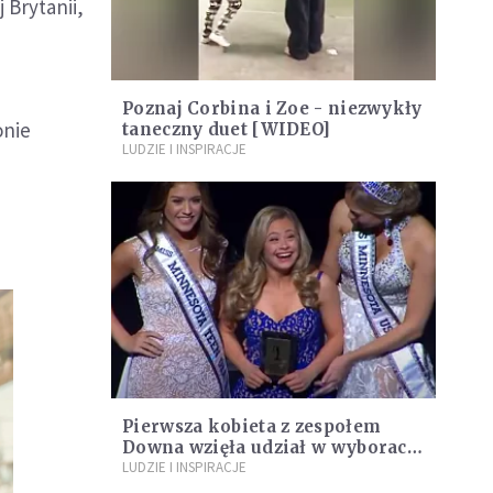
 Brytanii,
Poznaj Corbina i Zoe - niezwykły
onie
taneczny duet [WIDEO]
LUDZIE I INSPIRACJE
Pierwsza kobieta z zespołem
Downa wzięła udział w wyborach
Miss
LUDZIE I INSPIRACJE