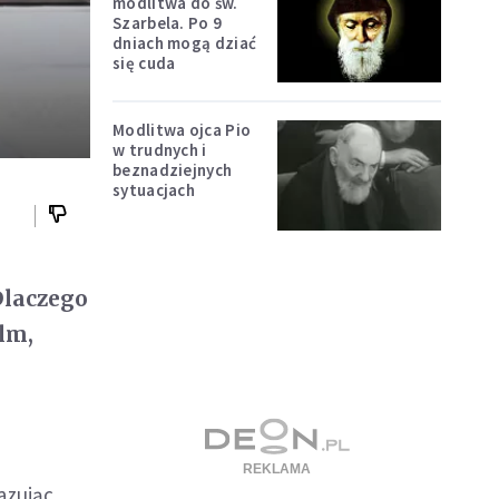
modlitwa do św.
Szarbela. Po 9
dniach mogą dziać
się cuda
Modlitwa ojca Pio
w trudnych i
beznadziejnych
sytuacjach
Dlaczego
lm,
azując