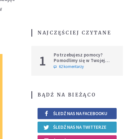
w
NAJCZĘŚCIEJ CZYTANE
Potrzebujesz pomocy?
1
Pomodlimy się w Twojej
intencji
62 komentarzy
BĄDŹ NA BIEŻĄCO
ŚLEDŹ NAS NA FACEBOOKU
ŚLEDŹ NAS NA TWITTERZE