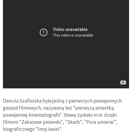
Danuta Szaflarska była jedną z pierwszych powojennych
gwiazd filmowych, nazywaną też "pierwszą amantką
powojennej kinematografii". Sławę zyskała m.in. dzięki
filmom "Zakazane piosenki", "Skarb", "Pora umierać",
biograficznego "Inny świat".