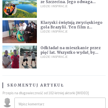
ze Szczecina. Jego odwaga
ocaliła ludzkie życie
LUDZIE I INSPIRACJE
Klaryski świętują zwycięskiego
gola Brazylii. Ten film z
zakonnicami obejrzały już
LUDZIE I INSPIRACJE
miliony
Odkładał na mieszkanie przez
pięć lat. Wszystko wydał, by
spełnić marzenie 80-letniego
LUDZIE I INSPIRACJE
dziadka
SKOMENTUJ ARTYKUŁ
Przepis na długowieczność od 102-letniej aktorki [WIDEO]