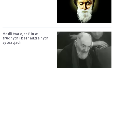
Modlitwa ojca Pio w
trudnych i beznadziejnych
sytuacjach