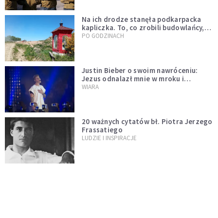
Na ich drodze stanęła podkarpacka
kapliczka. To, co zrobili budowlańcy,
wzrusza i daje nadzieję [GALERIA]
PO GODZINACH
Justin Bieber o swoim nawróceniu:
Jezus odnalazł mnie w mroku i
wyciągnął mnie stamtąd
WIARA
20 ważnych cytatów bł. Piotra Jerzego
Frassatiego
LUDZIE I INSPIRACJE