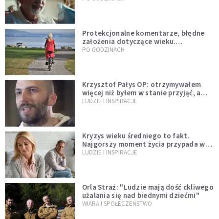
Protekcjonalne komentarze, błędne
założenia dotyczące wieku.
Stereotypy ranią, kłamią i rozrywają
PO GODZINACH
więzi
Krzysztof Pałys OP: otrzymywałem
więcej niż byłem w stanie przyjąć, a
Bóg stawał się bardziej realny niż
LUDZIE I INSPIRACJE
wszystko inne
Kryzys wieku średniego to fakt.
Najgorszy moment życia przypada w
konkretnym czasie
LUDZIE I INSPIRACJE
Orla Straż: "Ludzie mają dość ckliwego
użalania się nad biednymi dziećmi"
WIARA I SPOŁECZEŃSTWO