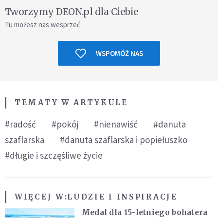
Tworzymy DEON.pl dla Ciebie
Tu możesz nas wesprzeć.
WSPOMÓŻ NAS
TEMATY W ARTYKULE
#radość
#pokój
#nienawiść
#danuta
szaflarska
#danuta szaflarska i popiełuszko
#długie i szczęśliwe życie
WIĘCEJ W:
LUDZIE I INSPIRACJE
Medal dla 15-letniego bohatera