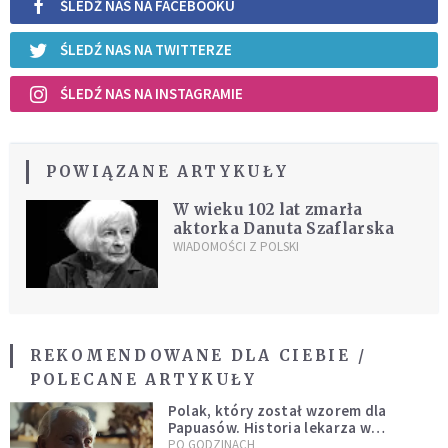
ŚLEDŹ NAS NA FACEBOOKU
ŚLEDŹ NAS NA TWITTERZE
ŚLEDŹ NAS NA INSTAGRAMIE
POWIĄZANE ARTYKUŁY
W wieku 102 lat zmarła
aktorka Danuta Szaflarska
WIADOMOŚCI Z POLSKI
REKOMENDOWANE DLA CIEBIE /
POLECANE ARTYKUŁY
Polak, który został wzorem dla
Papuasów. Historia lekarza w
sutannie, który uleczył dżunglę
PO GODZINACH