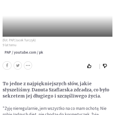
(fot. PAP/Jacek Turczyk)
9 lat temu
PAP / youtube.com / pk
To jedne z najpiękniejszych słów, jakie
słyszeliśmy. Danuta Szaflarska zdradza, co było
sekretem jej długiego i szczęśliwego życia.
"Żyję nieregularnie, jem wszystko na co mam ochotę. Nie
robię żadnych diet, nie chodzę do kosmetyczek. Żyję