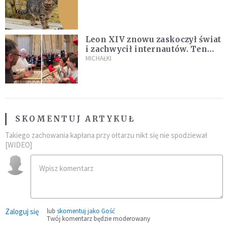
Leon XIV znowu zaskoczył świat
i zachwycił internautów. Ten
film ma już 22 mln wyświetleń!
MICHAŁKI
SKOMENTUJ ARTYKUŁ
Takiego zachowania kapłana przy ołtarzu nikt się nie spodziewał
[WIDEO]
Zaloguj się
lub
skomentuj jako Gość
Twój komentarz będzie moderowany