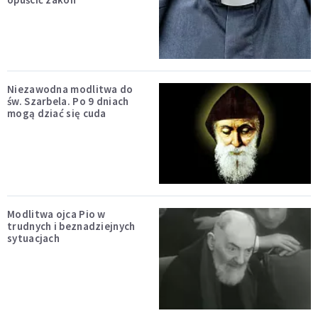
Niezawodna modlitwa do
św. Szarbela. Po 9 dniach
mogą dziać się cuda
Modlitwa ojca Pio w
trudnych i beznadziejnych
sytuacjach