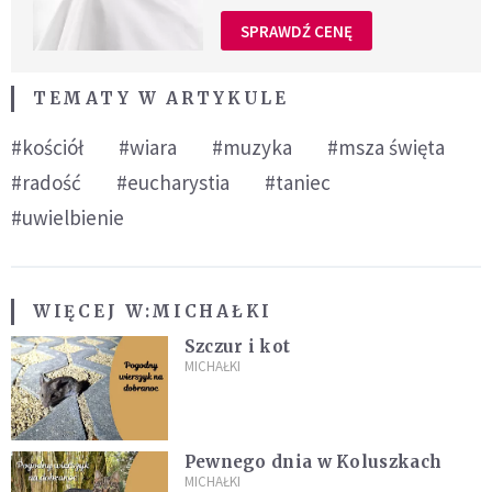
SPRAWDŹ CENĘ
TEMATY W ARTYKULE
#kościół
#wiara
#muzyka
#msza święta
#radość
#eucharystia
#taniec
#uwielbienie
WIĘCEJ W:
MICHAŁKI
Szczur i kot
MICHAŁKI
Pewnego dnia w Koluszkach
MICHAŁKI