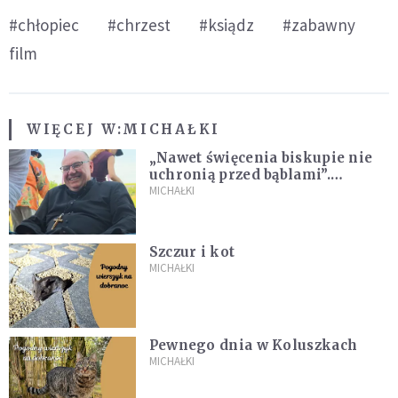
#chłopiec
#chrzest
#ksiądz
#zabawny
film
WIĘCEJ W:
MICHAŁKI
„Nawet święcenia biskupie nie
uchronią przed bąblami”.
Archidiecezja pokazała
MICHAŁKI
nagranie z pielgrzymki
Szczur i kot
MICHAŁKI
Pewnego dnia w Koluszkach
MICHAŁKI