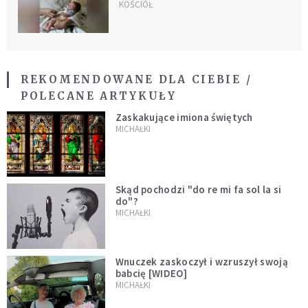
Otrzymało nieprzypadkowe
KOŚCIÓŁ
imię
REKOMENDOWANE DLA CIEBIE /
POLECANE ARTYKUŁY
Zaskakujące imiona świętych
MICHAŁKI
Skąd pochodzi "do re mi fa sol la si
do"?
MICHAŁKI
Wnuczek zaskoczył i wzruszył swoją
babcię [WIDEO]
MICHAŁKI