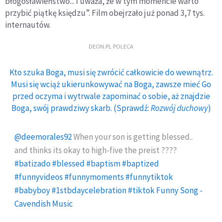
błogosławieństwo... I uważa, że w tym momencie warto
przybić piątkę księdzu”. Film obejrzało już ponad 3,7 tys.
internautów.
DEON.PL POLECA
Kto szuka Boga, musi się zwrócić całkowicie do wewnątrz.
Musi się wciąż ukierunkowywać na Boga, zawsze mieć Go
przed oczyma i wytrwale zapominać o sobie, aż znajdzie
Boga, swój prawdziwy skarb. (Sprawdź:
Rozwój duchowy
)
@deemorales92
When your son is getting blessed..
and thinks its okay to high-five the preist ????
#batizado
#blessed
#baptism
#baptized
#funnyvideos
#funnymoments
#funnytiktok
#babyboy
#1stbdaycelebration
#tiktok
Funny Song -
Cavendish Music