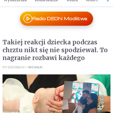
Radio DEON Modlitwa
Takiej reakcji dziecka podczas
chrztu nikt się nie spodziewał. To
nagranie rozbawi każdego
PO GODZINACH
MICHAŁKI