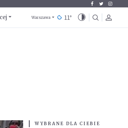
11
°
cej
Warszawa
WYBRANE DLA CIEBIE