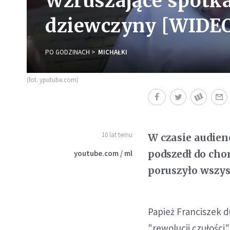
Wzruszające spotkan
dziewczyny [WIDE
PO GODZINACH
MICHAŁKI
(fot. yputube.com)
10 lat temu
W czasie audien
podszedł do chor
youtube.com / ml
poruszyło wszys
Papież Franciszek d
"rewolucji czułości"