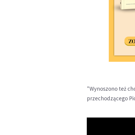
"Wynoszono też chor
przechodzącego Piot