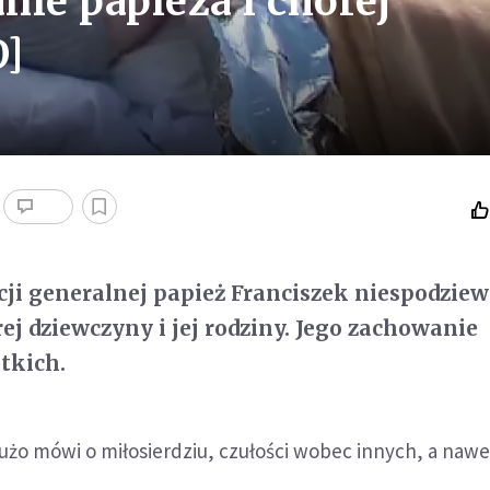
ie papieża i chorej
O]
cji generalnej papież Franciszek niespodzie
ej dziewczyny i jej rodziny. Jego zachowanie
tkich.
użo mówi o miłosierdziu, czułości wobec innych, a nawe