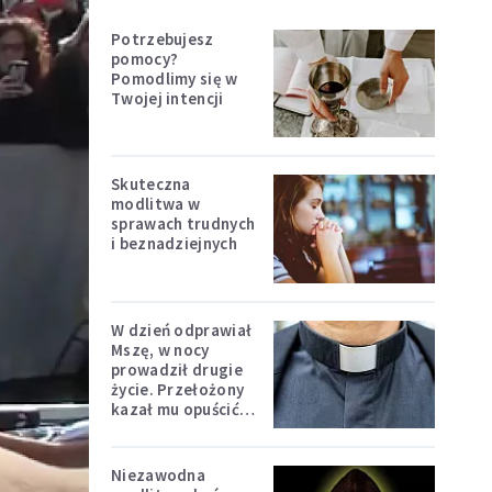
Potrzebujesz
pomocy?
Pomodlimy się w
Twojej intencji
Skuteczna
modlitwa w
sprawach trudnych
i beznadziejnych
W dzień odprawiał
Mszę, w nocy
prowadził drugie
życie. Przełożony
kazał mu opuścić
zakon
Niezawodna