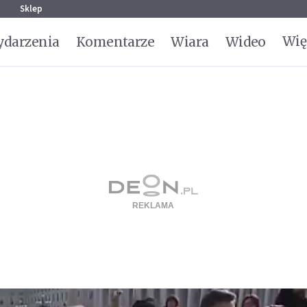
g
Sklep
Wię
darzenia
Komentarze
Wiara
Wideo