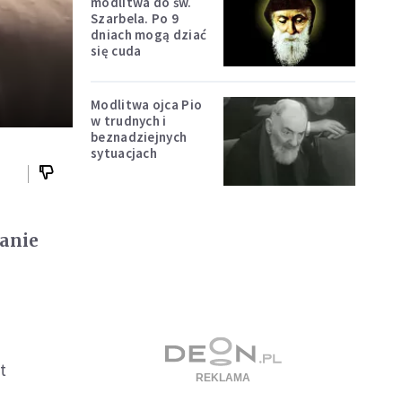
modlitwa do św.
Szarbela. Po 9
dniach mogą dziać
się cuda
Modlitwa ojca Pio
w trudnych i
beznadziejnych
sytuacjach
wanie
t