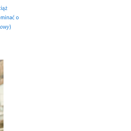
ciąż
ominać o
howy
)