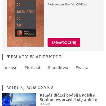
Piotr Jordan Śliwiński OFMCap
SPRAWDŹ CENĘ
TEMATY W ARTYKULE
#miłość
#kościół
#modlitwa
#wiara
WIĘCEJ W:
MUZYKA
Ksiądz didżej podbija Polskę.
Stadion wyprzedał się w dobę
MUZYKA