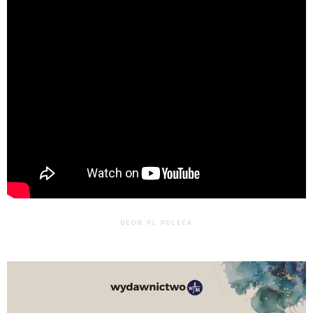
DEON.PL POLECA