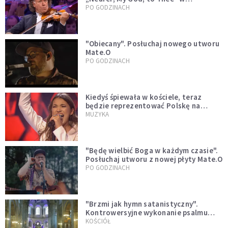
wykonaniu André Rieu [WIDEO]
PO GODZINACH
"Obiecany". Posłuchaj nowego utworu
Mate.O
PO GODZINACH
Kiedyś śpiewała w kościele, teraz
będzie reprezentować Polskę na
Eurowizji. Zobaczcie jej występ
MUZYKA
"Będę wielbić Boga w każdym czasie".
Posłuchaj utworu z nowej płyty Mate.O
PO GODZINACH
"Brzmi jak hymn satanistyczny".
Kontrowersyjne wykonanie psalmu
podczas mszy w Kolonii rozsierdziło
KOŚCIÓŁ