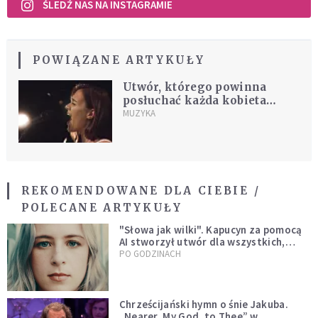
ŚLEDŹ NAS NA INSTAGRAMIE
POWIĄZANE ARTYKUŁY
Utwór, którego powinna
posłuchać każda kobieta
[MUZYKA]
MUZYKA
REKOMENDOWANE DLA CIEBIE /
POLECANE ARTYKUŁY
"Słowa jak wilki". Kapucyn za pomocą
AI stworzył utwór dla wszystkich,
którzy doświadczają hejtu
PO GODZINACH
Chrześcijański hymn o śnie Jakuba.
„Nearer, My God, to Thee” w