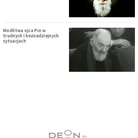
Modlitwa ojca Pio w
trudnych i beznadziejnych
sytuacjach