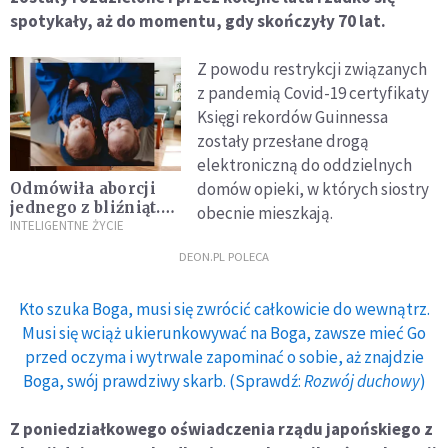
spotykały, aż do momentu, gdy skończyły 70 lat.
Z powodu restrykcji związanych
z pandemią Covid-19 certyfikaty
Księgi rekordów Guinnessa
zostały przesłane drogą
elektroniczną do oddzielnych
domów opieki, w których siostry
Odmówiła aborcji
jednego z bliźniąt.
obecnie mieszkają.
"Powierzyłam
INTELIGENTNE ŻYCIE
sprawę Bogu". Dziś
DEON.PL POLECA
ma dwoje zdrowych
dzieci
Kto szuka Boga, musi się zwrócić całkowicie do wewnątrz.
Musi się wciąż ukierunkowywać na Boga, zawsze mieć Go
przed oczyma i wytrwale zapominać o sobie, aż znajdzie
Boga, swój prawdziwy skarb. (Sprawdź:
Rozwój duchowy
)
Z poniedziałkowego oświadczenia rządu japońskiego z