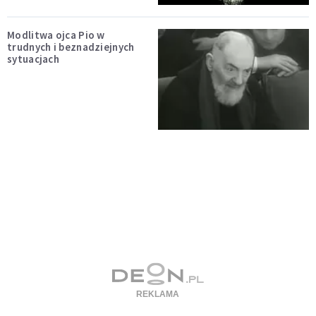
Modlitwa ojca Pio w
trudnych i beznadziejnych
sytuacjach