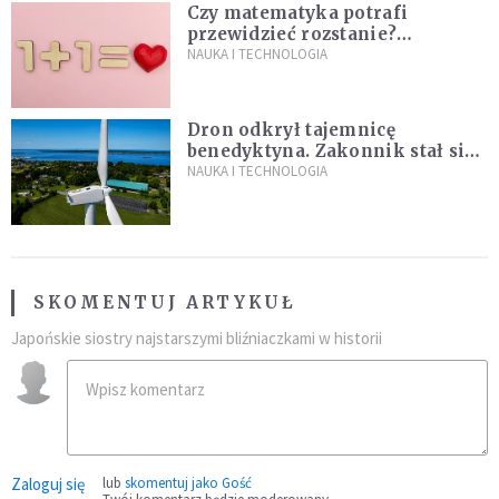
Czy matematyka potrafi
przewidzieć rozstanie?
Naukowcy stworzyli model
NAUKA I TECHNOLOGIA
miłości
Dron odkrył tajemnicę
benedyktyna. Zakonnik stał się
sławny
NAUKA I TECHNOLOGIA
SKOMENTUJ ARTYKUŁ
Japońskie siostry najstarszymi bliźniaczkami w historii
Zaloguj się
lub
skomentuj jako Gość