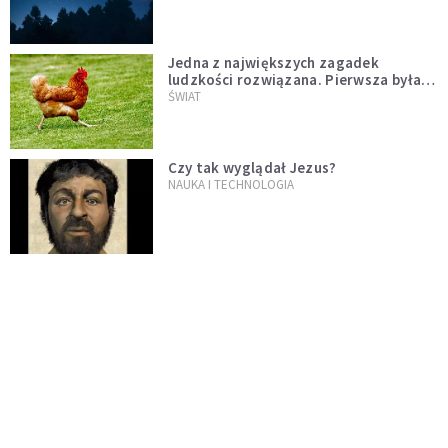
Jedna z największych zagadek
ludzkości rozwiązana. Pierwsza była
kura, a nie jajko
ŚWIAT
Czy tak wyglądał Jezus?
NAUKA I TECHNOLOGIA