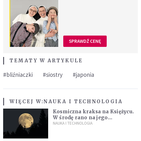
SPRAWDŹ CENĘ
TEMATY W ARTYKULE
#bliźniaczki
#siostry
#japonia
WIĘCEJ W:
NAUKA I TECHNOLOGIA
Kosmiczna kraksa na Księżycu.
W środę rano na jego
powierzchni dojdzie do
NAUKA I TECHNOLOGIA
niezwykłego zdarzenia