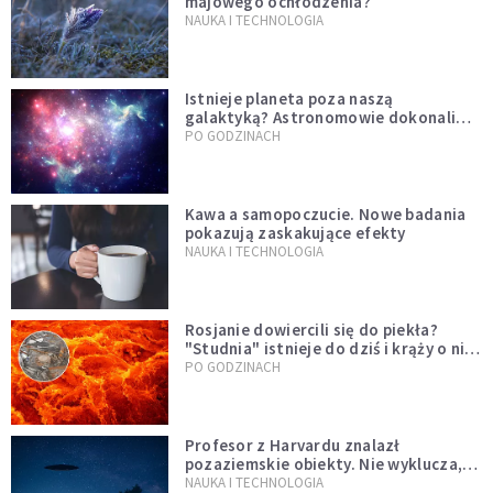
majowego ochłodzenia?
NAUKA I TECHNOLOGIA
Istnieje planeta poza naszą
galaktyką? Astronomowie dokonali
niezwykłego odkrycia
PO GODZINACH
Kawa a samopoczucie. Nowe badania
pokazują zaskakujące efekty
NAUKA I TECHNOLOGIA
Rosjanie dowiercili się do piekła?
"Studnia" istnieje do dziś i krąży o niej
legenda, w której jest ziarno prawdy
PO GODZINACH
Profesor z Harvardu znalazł
pozaziemskie obiekty. Nie wyklucza,
że "to technologia obcych"
NAUKA I TECHNOLOGIA