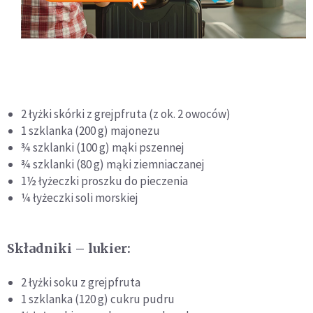
2 łyżki skórki z grejpfruta (z ok. 2 owoców)
1 szklanka (200 g) majonezu
¾ szklanki (100 g) mąki pszennej
¾ szklanki (80 g) mąki ziemniaczanej
1½ łyżeczki proszku do pieczenia
¼ łyżeczki soli morskiej
Składniki – lukier:
2 łyżki soku z grejpfruta
1 szklanka (120 g) cukru pudru