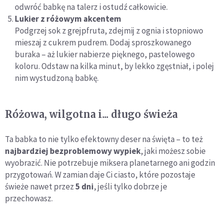
odwróć babkę na talerz i ostudź całkowicie.
Lukier z różowym akcentem
Podgrzej sok z grejpfruta, zdejmij z ognia i stopniowo
mieszaj z cukrem pudrem. Dodaj sproszkowanego
buraka – aż lukier nabierze pięknego, pastelowego
koloru. Odstaw na kilka minut, by lekko zgęstniał, i polej
nim wystudzoną babkę.
Różowa, wilgotna i... długo świeża
Ta babka to nie tylko efektowny deser na święta – to też
najbardziej bezproblemowy wypiek
, jaki możesz sobie
wyobrazić. Nie potrzebuje miksera planetarnego ani godzin
przygotowań. W zamian daje Ci ciasto, które pozostaje
świeże nawet przez
5 dni
, jeśli tylko dobrze je
przechowasz.