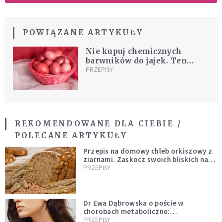
POWIĄZANE ARTYKUŁY
Nie kupuj chemicznych
barwników do jajek. Ten
domowy sposób daje
PRZEPISY
spektakularny efekt
REKOMENDOWANE DLA CIEBIE /
POLECANE ARTYKUŁY
Przepis na domowy chleb orkiszowy z
ziarnami. Zaskocz swoich bliskich na
Wielkanoc
PRZEPISY
Dr Ewa Dąbrowska o poście w
chorobach metaboliczne:
niedoczynność tarczycy ustępuje
PRZEPISY