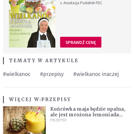
s. Anastazja Pustelnik FDC
SPRAWDŹ CENĘ
TEMATY W ARTYKULE
#wielkanoc
#przepisy
#wielkanoc inaczej
WIĘCEJ W:
PRZEPISY
Końcówka maja będzie upalna,
ale jest mrożona lemoniada
ananasowa z limonką [PRZEPIS]
PRZEPISY