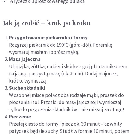
¼ łyżeczki sproszkowanego buraka
Jak ją zrobić – krok po kroku
Przygotowanie piekarnika i formy
Rozgrzej piekarnik do 190°C (góra-dół). Foremkę
wysmaruj masłem i oprósz mąką.
Masa jajeczna
Ubij jajka, żółtka, cukier i skórkę z grejpfruta mikserem
na jasną, puszystą masę (ok. 3 min). Dodaj majonez,
krótko wymieszaj.
Suche składniki
W osobnej misce połącz oba rodzaje mąki, proszek do
pieczenia i sól. Przesiej do masy jajecznej i wymieszaj
tylko do połączenia składników – nie miksuj za długo!
Pieczenie
Przelej ciasto do formy i piecz ok. 30 minut – aż wbity
patyczek będzie suchy. Studź w formie 10 minut, potem