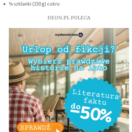
¾ szklanki (150 g) cukru
DEON.PL POLECA