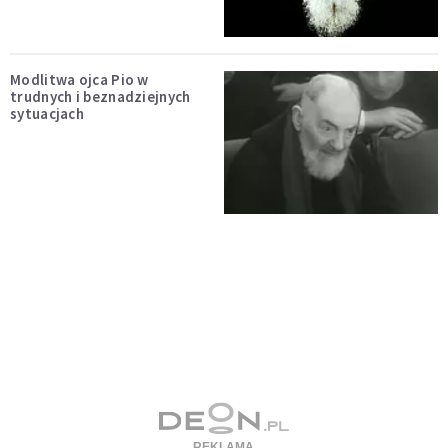
Modlitwa ojca Pio w
trudnych i beznadziejnych
sytuacjach