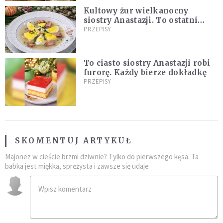
Kultowy żur wielkanocny
siostry Anastazji. To ostatni
moment, żeby go zrobić!
PRZEPISY
To ciasto siostry Anastazji robi
furorę. Każdy bierze dokładkę
PRZEPISY
SKOMENTUJ ARTYKUŁ
Majonez w cieście brzmi dziwnie? Tylko do pierwszego kęsa. Ta
babka jest miękka, sprężysta i zawsze się udaje