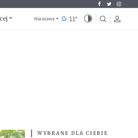
11
°
cej
Warszawa
WYBRANE DLA CIEBIE