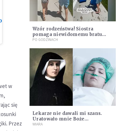
o
Wzór rodzeństwa! Siostra
pomaga niewidomemu bratu
przezwyciężyć strach
PO GODZINACH
wet w
zm,
ając się
tosunki
Lekarze nie dawali mi szans.
Uratowało mnie Boże
ki. Przez
Miłosierdzie i św. siostra
WIARA
Faustyna