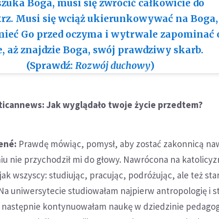
szuka Boga, musi się zwrócić całkowicie do
z. Musi się wciąż ukierunkowywać na Boga,
mieć Go przed oczyma i wytrwale zapominać 
e, aż znajdzie Boga, swój prawdziwy skarb.
(Sprawdź:
Rozwój duchowy
)
ticannews: Jak wyglądało twoje życie przedtem?
René:
Prawdę mówiąc, pomysł, aby zostać zakonnicą na
iu nie przychodził mi do głowy. Nawrócona na katolicy
k wszyscy: studiując, pracując, podróżując, ale też star
Na uniwersytecie studiowałam najpierw antropologię i s
następnie kontynuowałam naukę w dziedzinie pedagogi