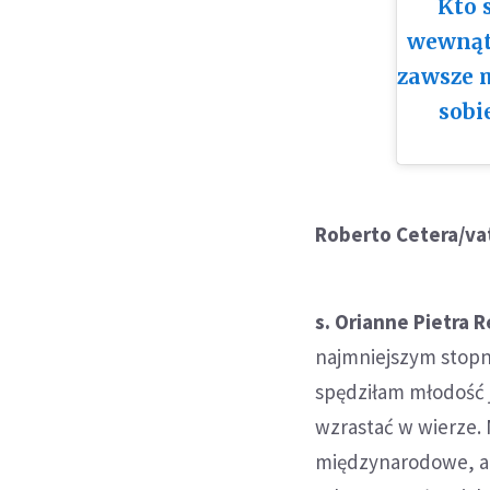
Kto 
wewnątr
zawsze 
sobi
Roberto Cetera/va
s. Orianne Pietra 
najmniejszym stopn
spędziłam młodość ja
wzrastać w wierze. 
międzynarodowe, a 