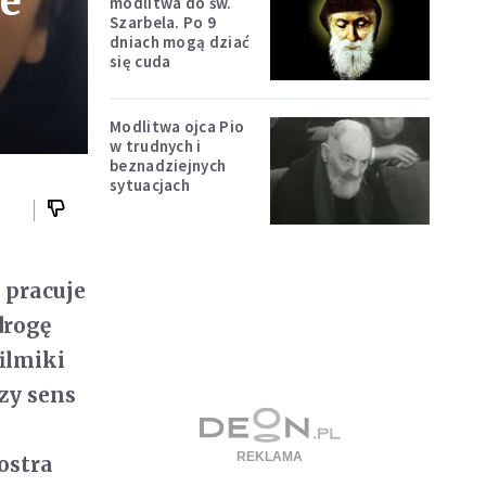
że
modlitwa do św.
Szarbela. Po 9
dniach mogą dziać
się cuda
Modlitwa ojca Pio
w trudnych i
beznadziejnych
sytuacjach
 pracuje
drogę
filmiki
szy sens
ostra