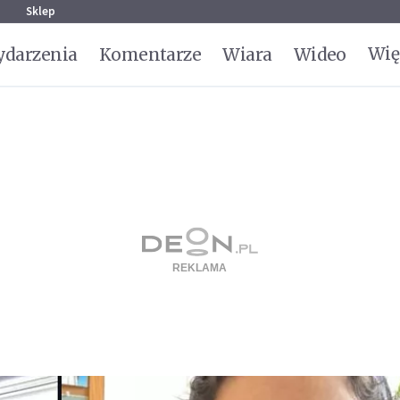
g
Sklep
Wię
darzenia
Komentarze
Wiara
Wideo