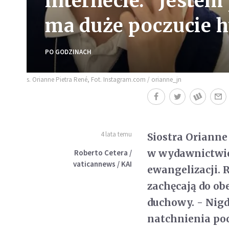
internecie. "Jestem
ma duże poczucie 
PO GODZINACH
s. Orianne Pietra René, Fot. Instagram.com / orianne_jn
4 lata temu
Siostra Orianne
w wydawnictwie
Roberto Cetera /
vaticannews / KAI
ewangelizacji. R
zachęcają do obe
duchowy. - Nigd
natchnienia poc