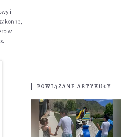
owy i
 zakonne,
ero w
s.
POWIĄZANE ARTYKUŁY