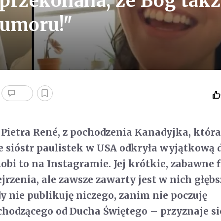
 przekonana, że Bóg tak
humoru!"
 Pietra René, z pochodzenia Kanadyjka, która
 sióstr paulistek w USA odkryła wyjątkową 
obi to na Instagramie. Jej krótkie, zabawne 
jrzenia, ale zawsze zawarty jest w nich głęb
y nie publikuję niczego, zanim nie poczuję
hodzącego od Ducha Świętego – przyznaje si