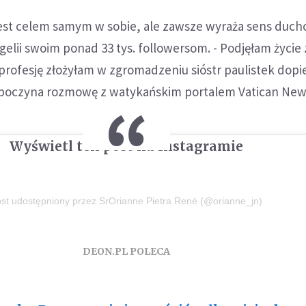
 jest celem samym w sobie, ale zawsze wyraża sens duch
lii swoim ponad 33 tys. followersom. - Podjęłam życie
 profesję złożyłam w zgromadzeniu sióstr paulistek dopi
zpoczyna rozmowę z watykańskim portalem Vatican New
Wyświetl ten post na Instagramie
st udostępniony przez SrOrianne Pietra René (@orianne_jn)
DEON.PL POLECA