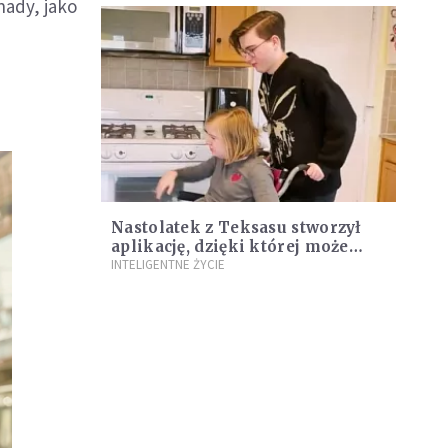
nady, jako
Nastolatek z Teksasu stworzył
aplikację, dzięki której może
komunikować się ze swoją
INTELIGENTNE ŻYCIE
niemówiącą siostrą