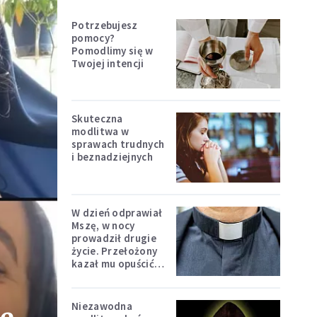
Potrzebujesz
pomocy?
Pomodlimy się w
Twojej intencji
Skuteczna
modlitwa w
sprawach trudnych
i beznadziejnych
W dzień odprawiał
Mszę, w nocy
prowadził drugie
życie. Przełożony
kazał mu opuścić
zakon
Niezawodna