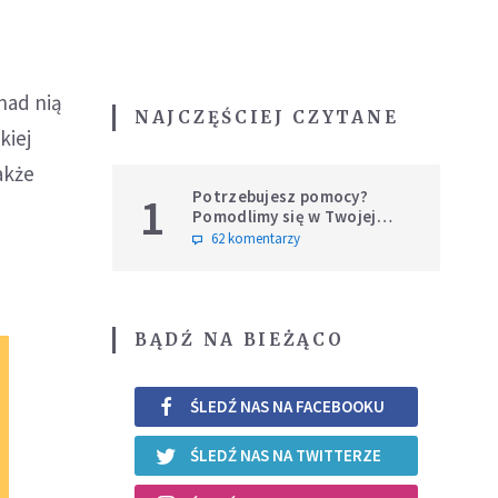
 nad nią
NAJCZĘŚCIEJ CZYTANE
kiej
akże
Potrzebujesz pomocy?
1
Pomodlimy się w Twojej
intencji
62 komentarzy
BĄDŹ NA BIEŻĄCO
ŚLEDŹ NAS NA FACEBOOKU
ŚLEDŹ NAS NA TWITTERZE