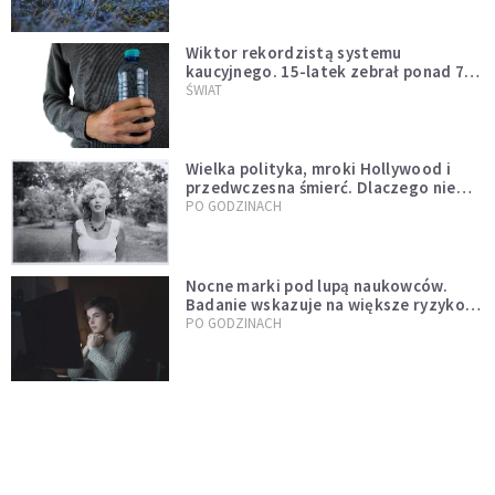
Wiktor rekordzistą systemu
kaucyjnego. 15-latek zebrał ponad 7
tys. butelek i puszek
ŚWIAT
Wielka polityka, mroki Hollywood i
przedwczesna śmierć. Dlaczego nie
możemy przestać mówić o Marilyn
PO GODZINACH
Monroe?
Nocne marki pod lupą naukowców.
Badanie wskazuje na większe ryzyko
zawału
PO GODZINACH