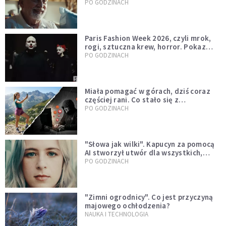
sutannie, który uleczył dżunglę
PO GODZINACH
Paris Fashion Week 2026, czyli mrok,
rogi, sztuczna krew, horror. Pokaz
mody czy fascynacja diabłem?
PO GODZINACH
Miała pomagać w górach, dziś coraz
częściej rani. Co stało się z
Tatromaniakami?
PO GODZINACH
"Słowa jak wilki". Kapucyn za pomocą
AI stworzył utwór dla wszystkich,
którzy doświadczają hejtu
PO GODZINACH
"Zimni ogrodnicy". Co jest przyczyną
majowego ochłodzenia?
NAUKA I TECHNOLOGIA