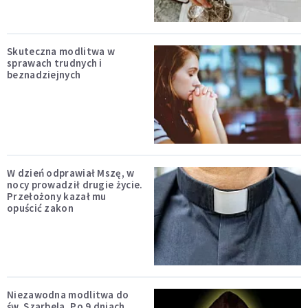
Skuteczna modlitwa w
sprawach trudnych i
beznadziejnych
W dzień odprawiał Mszę, w
nocy prowadził drugie życie.
Przełożony kazał mu
opuścić zakon
Niezawodna modlitwa do
św. Szarbela. Po 9 dniach