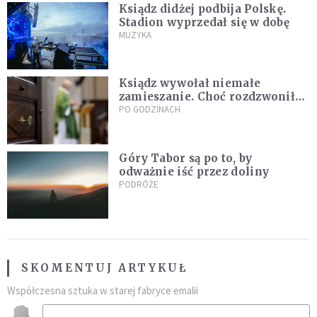
Ksiądz didżej podbija Polskę.
Stadion wyprzedał się w dobę
MUZYKA
Ksiądz wywołał niemałe
zamieszanie. Choć rozdzwoniły
się telefony z całego kraju,
PO GODZINACH
przyznał, że niczego nie żałuje
Góry Tabor są po to, by
odważnie iść przez doliny
PODRÓŻE
SKOMENTUJ ARTYKUŁ
Współczesna sztuka w starej fabryce emalii