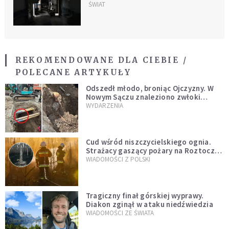
zrzutów pomocowych w
ŚWIAT
Strefie Gazy
REKOMENDOWANE DLA CIEBIE /
POLECANE ARTYKUŁY
Odszedł młodo, broniąc Ojczyzny. W
Nowym Sączu znaleziono zwłoki
mężczyzny z czasów potopu
WYDARZENIA
szwedzkiego
Cud wśród niszczycielskiego ognia.
Strażacy gaszący pożary na Roztoczu
opublikowali niezwykłe zdjęcie
WIADOMOŚCI Z POLSKI
Tragiczny finał górskiej wyprawy.
Diakon zginął w ataku niedźwiedzia
WIADOMOŚCI ZE ŚWIATA