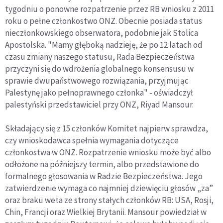
tygodniu o ponowne rozpatrzenie przez RB wniosku z 2011
roku o pełne członkostwo ONZ. Obecnie posiada status
nieczłonkowskiego obserwatora, podobnie jak Stolica
Apostolska. "Mamy głęboką nadzieję, że po 12 latach od
czasu zmiany naszego statusu, Rada Bezpieczeństwa
przyczyni się do wdrożenia globalnego konsensusu w
sprawie dwupaństwowego rozwiązania, przyjmując
Palestynę jako pełnoprawnego członka" - oświadczył
palestyński przedstawiciel przy ONZ, Riyad Mansour.
Składający się z 15 członków Komitet najpierw sprawdza,
czy wnioskodawca spełnia wymagania dotyczące
członkostwa w ONZ. Rozpatrzenie wniosku może być albo
odłożone na późniejszy termin, albo przedstawione do
formalnego głosowania w Radzie Bezpieczeństwa. Jego
zatwierdzenie wymaga co najmniej dziewięciu głosów „za”
oraz braku weta ze strony stałych członków RB: USA, Rosji,
Chin, Francji oraz Wielkiej Brytanii. Mansour powiedział w