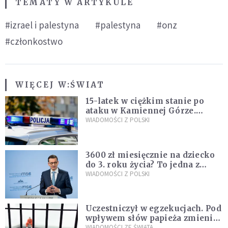
TEMATY W ARTYKULE
#izrael i palestyna
#palestyna
#onz
#członkostwo
WIĘCEJ W:
ŚWIAT
15-latek w ciężkim stanie po
ataku w Kamiennej Górze.
Policja zatrzymała dwóch
WIADOMOŚCI Z POLSKI
nastolatków
3600 zł miesięcznie na dziecko
do 3. roku życia? To jedna z
propozycji programu "Rozwój
WIADOMOŚCI Z POLSKI
Plus"
Uczestniczył w egzekucjach. Pod
wpływem słów papieża zmienił
zdanie
WIADOMOŚCI ZE ŚWIATA