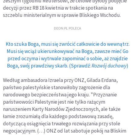
zeszłym tygodniu Reutersowi, że celowe byłoby podjęcie
decyzji przez RB 18 kwietnia w trakcie spotkania na
szczeblu ministerialnym w sprawie Bliskiego Wschodu.
DEON.PL POLECA
Kto szuka Boga, musi się zwrócić całkowicie do wewnątrz.
Musi się wciąż ukierunkowywać na Boga, zawsze mieć Go
przed oczyma i wytrwale zapominać o sobie, aż znajdzie
Boga, swój prawdziwy skarb. (Sprawdź:
Rozwój duchowy
)
Według ambasadora Izraela przy ONZ, Gilada Erdana,
państwo palestyńskie stanowiłoby zagrożenie dla
narodowego bezpieczeństwa jego kraju. "Przyznanie
państwowości Palestynie jest nie tylko rażącym
naruszeniem Karty Narodów Zjednoczonych, ale także
łamie zrozumiałą dla każdego podstawową zasadę,
dotyczącą osiągnięcia trwałego rozwiązania przy stole
negocjacyjnym. (…) ONZ od lat sabotuje pokój na Bliskim