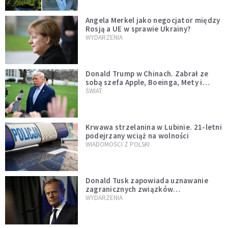
Angela Merkel jako negocjator między
Rosją a UE w sprawie Ukrainy?
WYDARZENIA
Donald Trump w Chinach. Zabrał ze
sobą szefa Apple, Boeinga, Mety i
Muska
ŚWIAT
Krwawa strzelanina w Lubinie. 21-letni
podejrzany wciąż na wolności
WIADOMOŚCI Z POLSKI
Donald Tusk zapowiada uznawanie
zagranicznych związków
jednopłciowych. "Państwo oblało ten
WYDARZENIA
test"