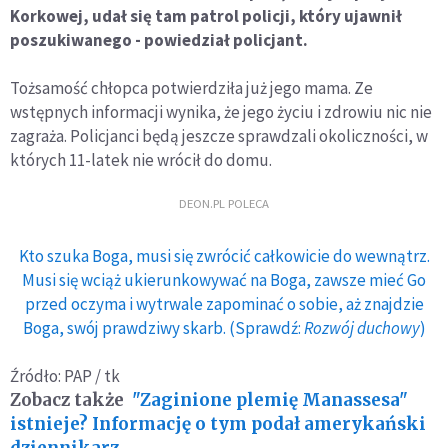
odnaleziono na
Korkowej, udał się tam patrol policji, który ujawnił
strychu. Trafił do
poszukiwanego - powiedział policjant.
Muzeum
Narodowego
Tożsamość chłopca potwierdziła już jego mama. Ze
wstępnych informacji wynika, że jego życiu i zdrowiu nic nie
zagraża. Policjanci będą jeszcze sprawdzali okoliczności, w
których 11-latek nie wrócił do domu.
DEON.PL POLECA
Kto szuka Boga, musi się zwrócić całkowicie do wewnątrz.
Musi się wciąż ukierunkowywać na Boga, zawsze mieć Go
przed oczyma i wytrwale zapominać o sobie, aż znajdzie
Boga, swój prawdziwy skarb. (Sprawdź:
Rozwój duchowy
)
Źródło: PAP / tk
Zobacz także
"Zaginione plemię Manassesa"
istnieje? Informację o tym podał amerykański