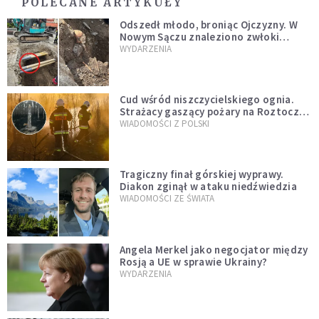
POLECANE ARTYKUŁY
Odszedł młodo, broniąc Ojczyzny. W
Nowym Sączu znaleziono zwłoki
mężczyzny z czasów potopu
WYDARZENIA
szwedzkiego
Cud wśród niszczycielskiego ognia.
Strażacy gaszący pożary na Roztoczu
opublikowali niezwykłe zdjęcie
WIADOMOŚCI Z POLSKI
Tragiczny finał górskiej wyprawy.
Diakon zginął w ataku niedźwiedzia
WIADOMOŚCI ZE ŚWIATA
Angela Merkel jako negocjator między
Rosją a UE w sprawie Ukrainy?
WYDARZENIA