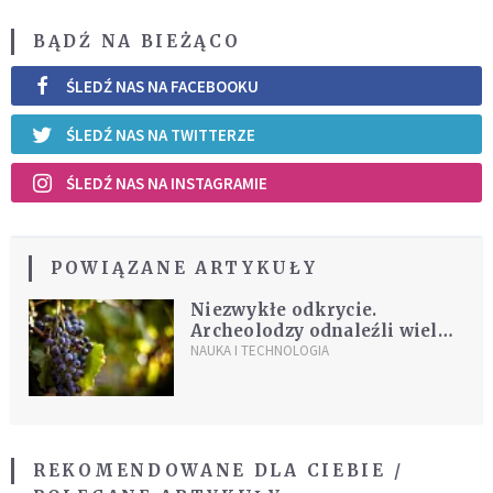
BĄDŹ NA BIEŻĄCO
ŚLEDŹ NAS NA FACEBOOKU
ŚLEDŹ NAS NA TWITTERZE
ŚLEDŹ NAS NA INSTAGRAMIE
POWIĄZANE ARTYKUŁY
Niezwykłe odkrycie.
Archeolodzy odnaleźli wielką
winnicę sprzed 1500 lat
NAUKA I TECHNOLOGIA
REKOMENDOWANE DLA CIEBIE /