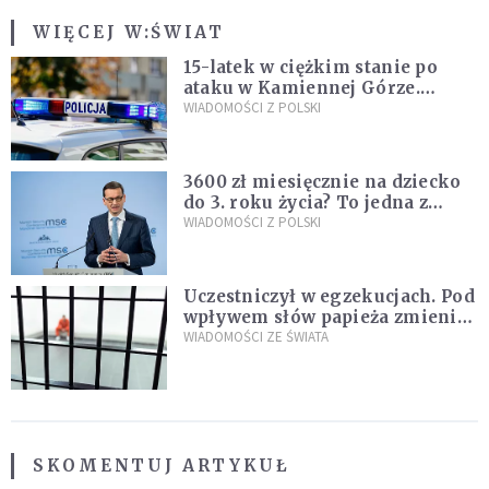
WIĘCEJ W:
ŚWIAT
15-latek w ciężkim stanie po
ataku w Kamiennej Górze.
Policja zatrzymała dwóch
WIADOMOŚCI Z POLSKI
nastolatków
3600 zł miesięcznie na dziecko
do 3. roku życia? To jedna z
propozycji programu "Rozwój
WIADOMOŚCI Z POLSKI
Plus"
Uczestniczył w egzekucjach. Pod
wpływem słów papieża zmienił
zdanie
WIADOMOŚCI ZE ŚWIATA
SKOMENTUJ ARTYKUŁ