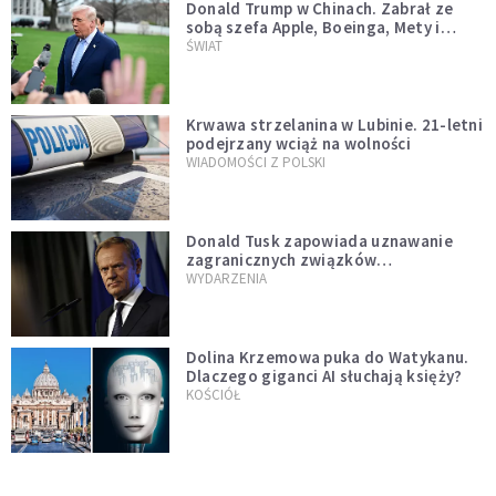
Donald Trump w Chinach. Zabrał ze
sobą szefa Apple, Boeinga, Mety i
Muska
ŚWIAT
Krwawa strzelanina w Lubinie. 21-letni
podejrzany wciąż na wolności
WIADOMOŚCI Z POLSKI
Donald Tusk zapowiada uznawanie
zagranicznych związków
jednopłciowych. "Państwo oblało ten
WYDARZENIA
test"
Dolina Krzemowa puka do Watykanu.
Dlaczego giganci AI słuchają księży?
KOŚCIÓŁ