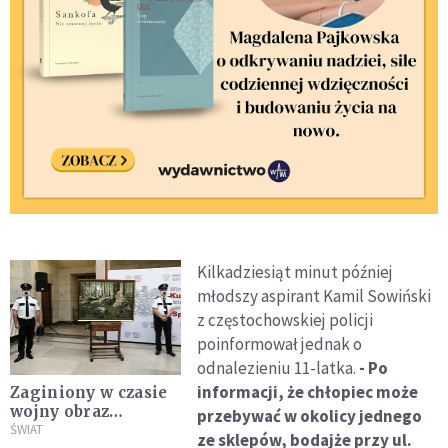
Kilkadziesiąt minut później
młodszy aspirant Kamil Sowiński
z częstochowskiej policji
poinformował jednak o
odnalezieniu 11-latka.
- Po
informacji, że chłopiec może
Zaginiony w czasie
wojny obraz
przebywać w okolicy jednego
Edelfelta
ŚWIAT
ze sklepów, bodajże przy ul.