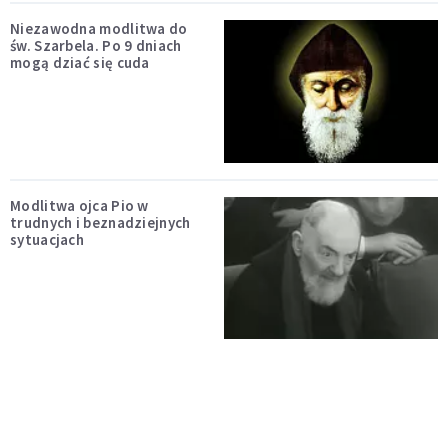
Niezawodna modlitwa do
św. Szarbela. Po 9 dniach
mogą dziać się cuda
Modlitwa ojca Pio w
trudnych i beznadziejnych
sytuacjach