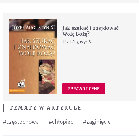
Jak szukać i znajdować
Wolę Bożą?
Józef Augustyn SJ
SPRAWDŹ CENĘ
TEMATY W ARTYKULE
#częstochowa
#chłopiec
#zaginięcie