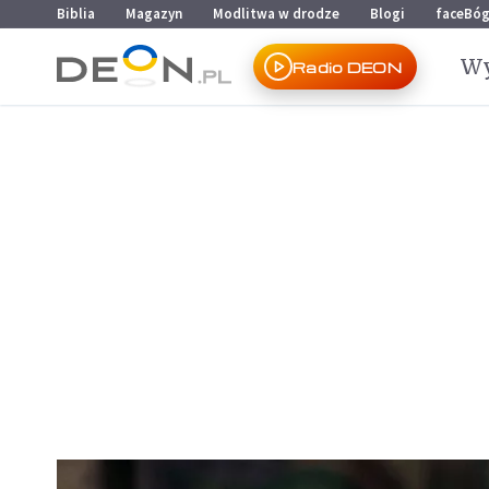
Przejdź do menu głównego
Przejdź do treści
Biblia
Magazyn
Modlitwa w drodze
Blogi
faceBó
Wy
Radio DEON