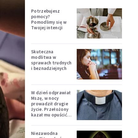
Potrzebujesz
pomocy?
Pomodlimy się w
Twojej intencji
Skuteczna
modlitwa w
sprawach trudnych
i beznadziejnych
W dzień odprawiał
Mszę, w nocy
prowadził drugie
życie. Przełożony
kazał mu opuścić
zakon
Niezawodna