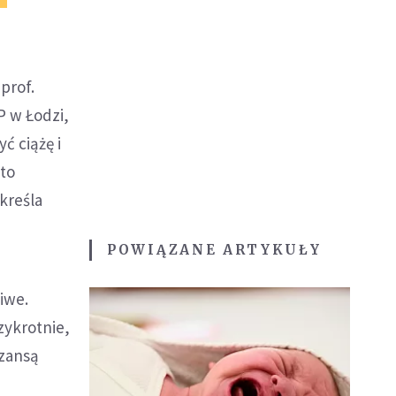
prof.
P w Łodzi,
ć ciążę i
 to
kreśla
POWIĄZANE ARTYKUŁY
iwe.
zykrotnie,
szansą