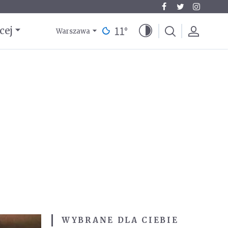
11
°
cej
Warszawa
WYBRANE DLA CIEBIE