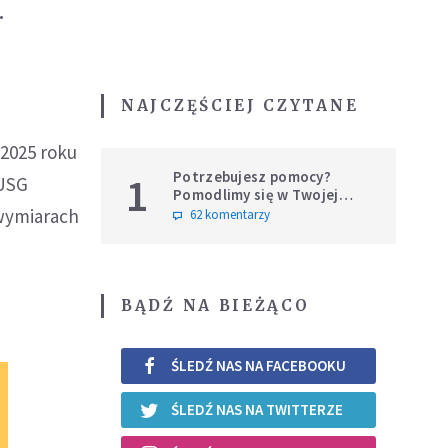
.
NAJCZĘŚCIEJ CZYTANE
 2025 roku
Potrzebujesz pomocy?
1
 USG
Pomodlimy się w Twojej
intencji
wymiarach
62 komentarzy
BĄDŹ NA BIEŻĄCO
ŚLEDŹ NAS NA FACEBOOKU
ŚLEDŹ NAS NA TWITTERZE