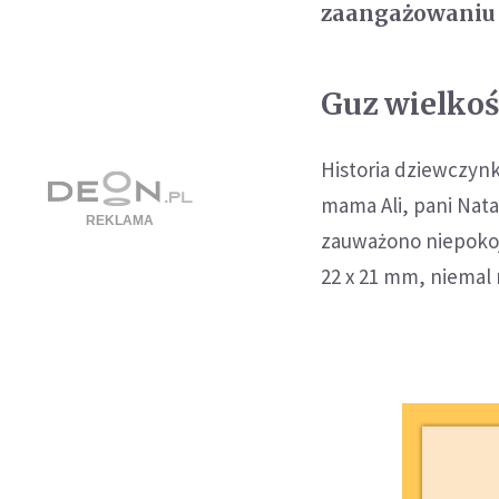
zaangażowaniu i 
Guz wielkoś
Historia dziewczynk
mama Ali, pani Nata
zauważono niepokoj
22 x 21 mm, niemal