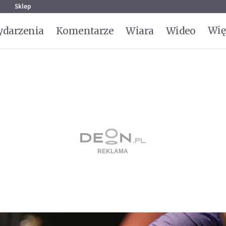
g
Sklep
Wię
darzenia
Komentarze
Wiara
Wideo