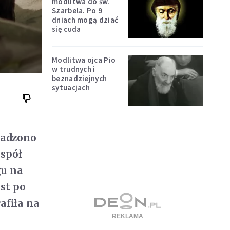
modlitwa do św.
Szarbela. Po 9
dniach mogą dziać
się cuda
Modlitwa ojca Pio
w trudnych i
beznadziejnych
sytuacjach
wadzono
espół
gu na
st po
afiła na