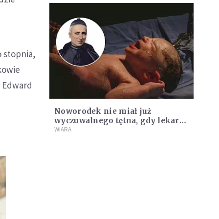
o stopnia,
kowie
. Edward
Noworodek nie miał już
wyczuwalnego tętna, gdy lekarz
odmówił modlitwę z dzieciństwa.
WIARA
Pierwszy cud zatwierdzony przez
Leona XIV