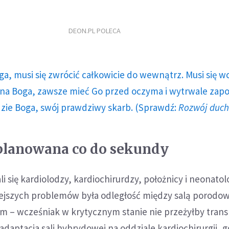
DEON.PL POLECA
ga, musi się zwrócić całkowicie do wewnątrz. Musi się w
a Boga, zawsze mieć Go przed oczyma i wytrwale zap
dzie Boga, swój prawdziwy skarb. (Sprawdź:
Rozwój duc
planowana co do sekundy
i się kardiolodzy, kardiochirurdzy, położnicy i neonatol
ejszych problemów była odległość między salą porodow
m – wcześniak w krytycznym stanie nie przeżyłby trans
daptacja sali hybrydowej na oddziale kardiochirurgii, g