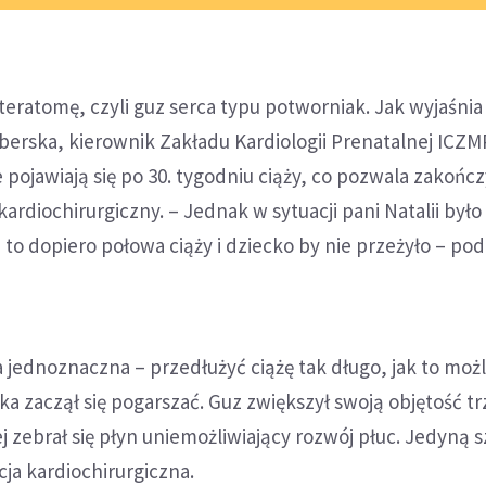
teratomę, czyli guz serca typu potworniak. Jak wyjaśnia 
erska, kierownik Zakładu Kardiologii Prenatalnej ICZM
pojawiają się po 30. tygodniu ciąży, co pozwala zakończy
ardiochirurgiczny. – Jednak w sytuacji pani Natalii było
 to dopiero połowa ciąży i dziecko by nie przeżyło – pod
a jednoznaczna – przedłużyć ciążę tak długo, jak to możl
cka zaczął się pogarszać. Guz zwiększył swoją objętość tr
ej zebrał się płyn uniemożliwiający rozwój płuc. Jedyną 
acja kardiochirurgiczna.