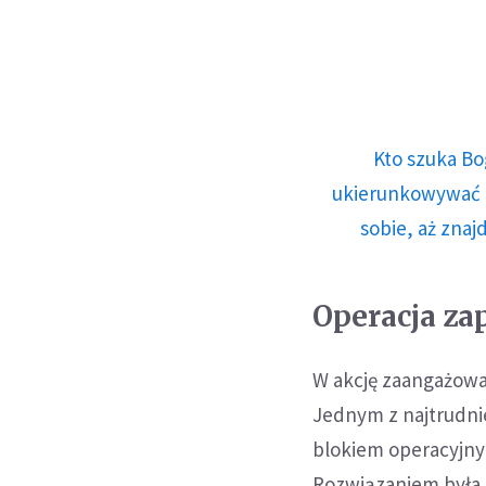
Kto szuka Bo
ukierunkowywać n
sobie, aż znaj
Operacja za
W akcję zaangażowal
Jednym z najtrudni
blokiem operacyjny
Rozwiązaniem była a