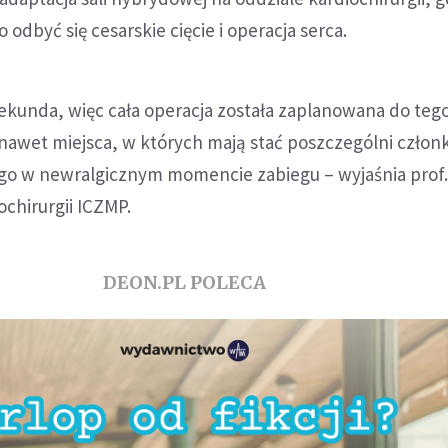
odbyć się cesarskie cięcie i operacja serca.
 sekunda, więc cała operacja została zaplanowana do teg
 nawet miejsca, w których mają stać poszczególni człon
go w newralgicznym momencie zabiegu – wyjaśnia prof
iochirurgii ICZMP.
DEON.PL POLECA