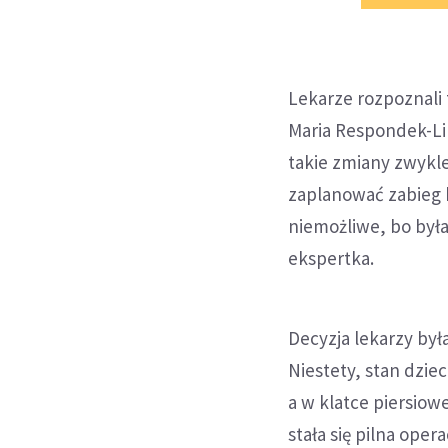
Lekarze rozpoznali 
Maria Respondek-Lib
takie zmiany zwykle 
zaplanować zabieg k
niemożliwe, bo była
ekspertka.
Decyzja lekarzy był
Niestety, stan dzie
a w klatce piersiow
stała się pilna oper