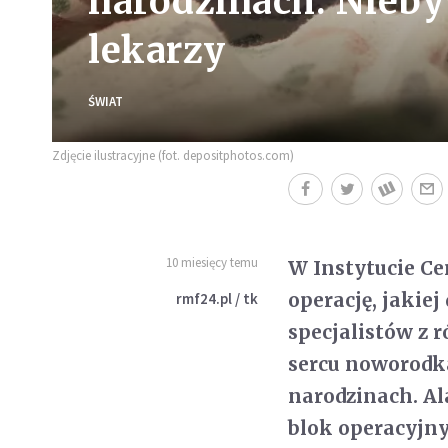
narodzinach. Nieby
lekarzy
ŚWIAT
Zdjęcie ilustracyjne (fot. depositphotos.com)
10 miesięcy temu
W Instytucie C
operację, jakie
rmf24.pl / tk
specjalistów z 
sercu noworodk
narodzinach. Al
blok operacyjny