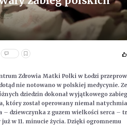
wały zabieg polskich
entrum Zdrowia Matki Polki w Łodzi przepro
j dotąd nie notowano w polskiej medycynie. Z
różnych dziedzin dokonał wyjątkowego zabie
a, który został operowany niemal natychmia
a – dziewczynka z guzem wielkości serca – tr
 już w 11. minucie życia. Dzięki ogromnemu