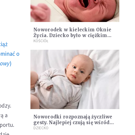
Noworodek w kieleckim Oknie
Życia. Dziecko było w ciężkim
stanie
KOŚCIÓŁ
ciąż
ominać o
howy
)
odzy.
ą a
Noworodki rozpoznają życzliwe
gesty. Najlepiej czują się wśród
portu.
bliskich
DZIECKO
dzie