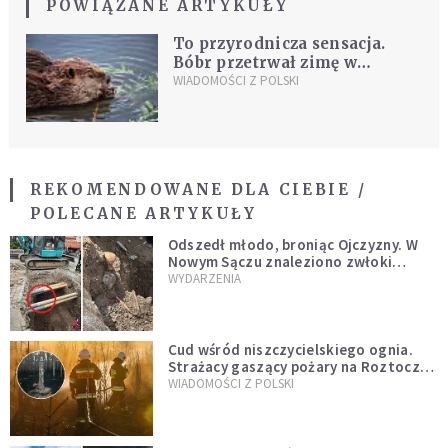
POWIĄZANE ARTYKUŁY
To przyrodnicza sensacja.
Bóbr przetrwał zimę w
Tatrach
WIADOMOŚCI Z POLSKI
REKOMENDOWANE DLA CIEBIE /
POLECANE ARTYKUŁY
Odszedł młodo, broniąc Ojczyzny. W
Nowym Sączu znaleziono zwłoki
mężczyzny z czasów potopu
WYDARZENIA
szwedzkiego
Cud wśród niszczycielskiego ognia.
Strażacy gaszący pożary na Roztoczu
opublikowali niezwykłe zdjęcie
WIADOMOŚCI Z POLSKI