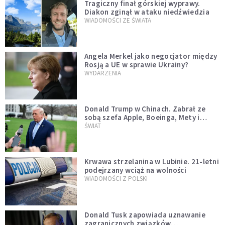
Tragiczny finał górskiej wyprawy.
Diakon zginął w ataku niedźwiedzia
WIADOMOŚCI ZE ŚWIATA
Angela Merkel jako negocjator między
Rosją a UE w sprawie Ukrainy?
WYDARZENIA
Donald Trump w Chinach. Zabrał ze
sobą szefa Apple, Boeinga, Mety i
Muska
ŚWIAT
Krwawa strzelanina w Lubinie. 21-letni
podejrzany wciąż na wolności
WIADOMOŚCI Z POLSKI
Donald Tusk zapowiada uznawanie
zagranicznych związków