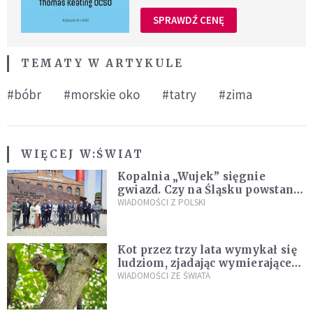
SPRAWDŹ CENĘ
TEMATY W ARTYKULE
#bóbr
#morskie oko
#tatry
#zima
WIĘCEJ W:
ŚWIAT
Kopalnia „Wujek” sięgnie
gwiazd. Czy na Śląsku powstanie
„Dolina Krzemowa”?
WIADOMOŚCI Z POLSKI
Kot przez trzy lata wymykał się
ludziom, zjadając wymierające
kaczki. W końcu popełnił
WIADOMOŚCI ZE ŚWIATA
fatalny błąd