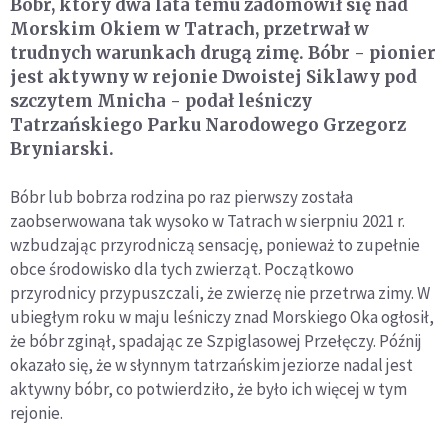
Bóbr, który dwa lata temu zadomowił się nad
Morskim Okiem w Tatrach, przetrwał w
trudnych warunkach drugą zimę. Bóbr - pionier
jest aktywny w rejonie Dwoistej Siklawy pod
szczytem Mnicha - podał leśniczy
Tatrzańskiego Parku Narodowego Grzegorz
Bryniarski.
Bóbr lub bobrza rodzina po raz pierwszy została
zaobserwowana tak wysoko w Tatrach w sierpniu 2021 r.
wzbudzając przyrodniczą sensację, ponieważ to zupełnie
obce środowisko dla tych zwierząt. Początkowo
przyrodnicy przypuszczali, że zwierzę nie przetrwa zimy. W
ubiegłym roku w maju leśniczy znad Morskiego Oka ogłosił,
że bóbr zginął, spadając ze Szpiglasowej Przełęczy. Późnij
okazało się, że w słynnym tatrzańskim jeziorze nadal jest
aktywny bóbr, co potwierdziło, że było ich więcej w tym
rejonie.