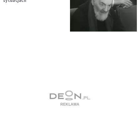
sytuacjach