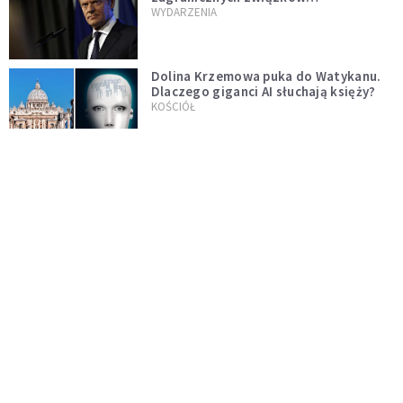
jednopłciowych. "Państwo oblało ten
WYDARZENIA
test"
Dolina Krzemowa puka do Watykanu.
Dlaczego giganci AI słuchają księży?
KOŚCIÓŁ