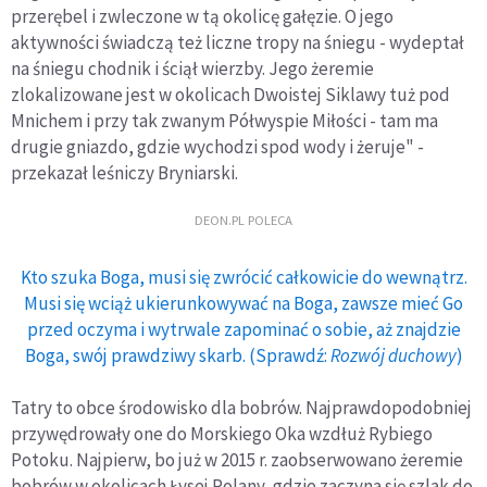
przerębel i zwleczone w tą okolicę gałęzie. O jego
aktywności świadczą też liczne tropy na śniegu - wydeptał
na śniegu chodnik i ściął wierzby. Jego żeremie
zlokalizowane jest w okolicach Dwoistej Siklawy tuż pod
Mnichem i przy tak zwanym Półwyspie Miłości - tam ma
drugie gniazdo, gdzie wychodzi spod wody i żeruje" -
przekazał leśniczy Bryniarski.
DEON.PL POLECA
Kto szuka Boga, musi się zwrócić całkowicie do wewnątrz.
Musi się wciąż ukierunkowywać na Boga, zawsze mieć Go
przed oczyma i wytrwale zapominać o sobie, aż znajdzie
Boga, swój prawdziwy skarb. (Sprawdź:
Rozwój duchowy
)
Tatry to obce środowisko dla bobrów. Najprawdopodobniej
przywędrowały one do Morskiego Oka wzdłuż Rybiego
Potoku. Najpierw, bo już w 2015 r. zaobserwowano żeremie
bobrów w okolicach Łysej Polany, gdzie zaczyna się szlak do