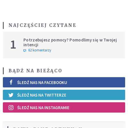
NAJCZĘŚCIEJ CZYTANE
1
Potrzebujesz pomocy? Pomodlimy się w Twojej
intencji
62 komentarzy
BĄDŹ NA BIEŻĄCO
ŚLEDŹ NAS NA FACEBOOKU
ŚLEDŹ NAS NA TWITTERZE
ŚLEDŹ NAS NA INSTAGRAMIE