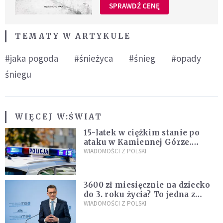
SPRAWDŹ CENĘ
TEMATY W ARTYKULE
#jaka pogoda
#śnieżyca
#śnieg
#opady
śniegu
WIĘCEJ W:
ŚWIAT
15-latek w ciężkim stanie po
ataku w Kamiennej Górze.
Policja zatrzymała dwóch
WIADOMOŚCI Z POLSKI
nastolatków
3600 zł miesięcznie na dziecko
do 3. roku życia? To jedna z
propozycji programu "Rozwój
WIADOMOŚCI Z POLSKI
Plus"