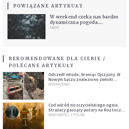
POWIĄZANE ARTYKUŁY
W weekend czeka nas bardzo
dynamiczna pogoda.
Rzecznik IMGW: Z chmur
ŚWIAT
będzie padać wszystko
REKOMENDOWANE DLA CIEBIE /
POLECANE ARTYKUŁY
Odszedł młodo, broniąc Ojczyzny. W
Nowym Sączu znaleziono zwłoki
mężczyzny z czasów potopu
WYDARZENIA
szwedzkiego
Cud wśród niszczycielskiego ognia.
Strażacy gaszący pożary na Roztoczu
opublikowali niezwykłe zdjęcie
WIADOMOŚCI Z POLSKI