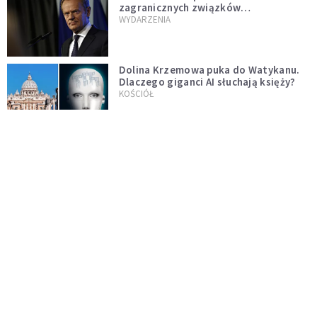
zagranicznych związków
jednopłciowych. "Państwo oblało ten
WYDARZENIA
test"
Dolina Krzemowa puka do Watykanu.
Dlaczego giganci AI słuchają księży?
KOŚCIÓŁ