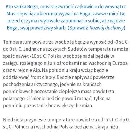
Kto szuka Boga, musi się zwrócić całkowicie do wewnątrz.
Musi się wciąż ukierunkowywać na Boga, zawsze mieć Go
przed oczyma i wytrwale zapominać o sobie, aż znajdzie
Boga, swój prawdziwy skarb. (Sprawdź:
Rozwój duchowy
)
Temperatura powietrza w sobotę będzie wynosić od -3 st. C.
do 0 st. C. Jednak na szczytach Sudetów temperatura może
spaść nawet -10 st. C. Polska w sobotę nadal będzie w
zasięgu rozległego niżu z ośrodkami nad wschodnią Europą
oraz w rejonie Alp. Na południu kraju wciąż będzie
oddziaływać front ciepły. Będzie napływać powietrze
pochodzenia arktycznego, jedynie na krańcach
południowych pozostanie cieplejsza masa powietrza
polarnego. Ciśnienie będzie powoli rosnąć, tylko na
południu pozostanie bez większych zmian.
Niedziela przyniesie temperaturę powietrza od -7 st. C. do 0
st. C. Północna i wschodnia Polska będzie na skraju niżu,