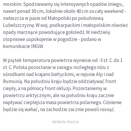
morskim. Spodziewamy się intensywnych opadów śniegu,
nawet ponad 30 cm, lokalnie około 40 cm za cały weekend -
zwłaszcza w pasie od Małopolski po południową
Lubelszczyznę. W woj. podkarpackim i małopolskim również
opady marznące powodujące gołoledź. W niedzielę
stopniowe uspokojenie w pogodzie - podano w
komunikacie IMGW.
W piątek temperatura powietrza wyniesie od -3 st. C. do 1
st. C. Polska pozostanie w zasięgu rozległego niżu z
ośrodkami nad krajami bałtyckimi, w rejonie Alp i nad
Rumunią. Na południu kraju będzie oddziaływać front
ciepły, a na północy front okluzji. Pozostaniemy w
powietrzu arktycznym, ale na południu kraju zacznie
napływać cieplejsza masa powietrza polarnego. Ciśnienie
będzie się wahać, na zachodzie zacznie powoli rosnąć.
DEON.PL POLECA