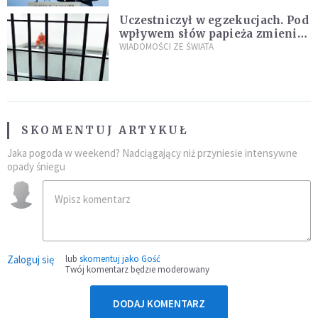
Uczestniczył w egzekucjach. Pod
wpływem słów papieża zmienił
zdanie
WIADOMOŚCI ZE ŚWIATA
SKOMENTUJ ARTYKUŁ
Jaka pogoda w weekend? Nadciągający niż przyniesie intensywne
opady śniegu
Zaloguj się
lub
skomentuj jako Gość
Twój komentarz będzie moderowany
DODAJ KOMENTARZ