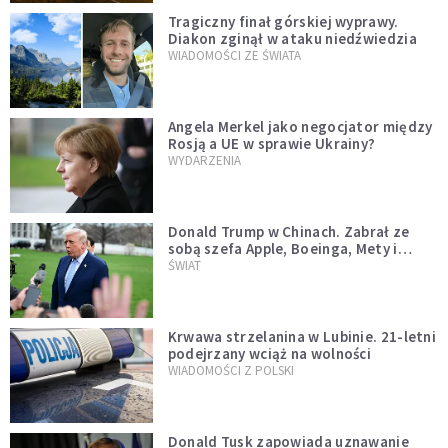
Tragiczny finał górskiej wyprawy.
Diakon zginął w ataku niedźwiedzia
WIADOMOŚCI ZE ŚWIATA
Angela Merkel jako negocjator między
Rosją a UE w sprawie Ukrainy?
WYDARZENIA
Donald Trump w Chinach. Zabrał ze
sobą szefa Apple, Boeinga, Mety i
Muska
ŚWIAT
Krwawa strzelanina w Lubinie. 21-letni
podejrzany wciąż na wolności
WIADOMOŚCI Z POLSKI
Donald Tusk zapowiada uznawanie