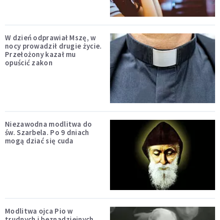
W dzień odprawiał Mszę, w
nocy prowadził drugie życie.
Przełożony kazał mu
opuścić zakon
Niezawodna modlitwa do
św. Szarbela. Po 9 dniach
mogą dziać się cuda
Modlitwa ojca Pio w
trudnych i beznadziejnych