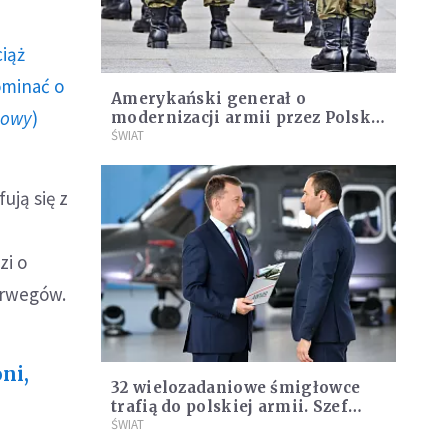
ciąż
ominać o
Amerykański generał o
howy
)
modernizacji armii przez Polskę:
Bardzo dobra robota
ŚWIAT
ują się z
zi o
orwegów.
ni,
32 wielozadaniowe śmigłowce
trafią do polskiej armii. Szef
MON podpisał umowę na ich
ŚWIAT
dostawę