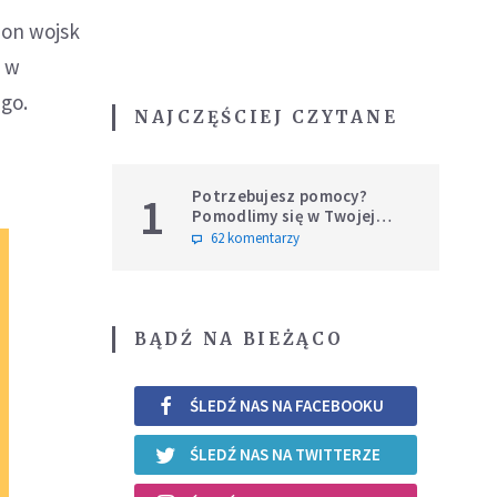
zon wojsk
, w
ego.
NAJCZĘŚCIEJ CZYTANE
Potrzebujesz pomocy?
1
Pomodlimy się w Twojej
intencji
62 komentarzy
BĄDŹ NA BIEŻĄCO
ŚLEDŹ NAS NA FACEBOOKU
ŚLEDŹ NAS NA TWITTERZE