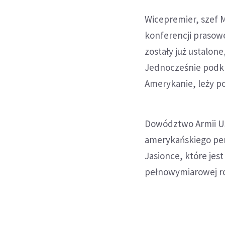
Wicepremier, szef 
konferencji prasowe
zostały już ustalon
Jednocześnie podkr
Amerykanie, leży po
Dowództwo Armii USA
amerykańskiego per
Jasionce, które je
pełnowymiarowej rosy