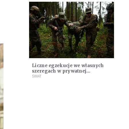
Liczne egzekucje we własnych
szeregach w prywatnej
rosyjskiej firmie wojskowej
ŚWIAT