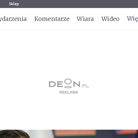
g
Sklep
Wię
darzenia
Komentarze
Wiara
Wideo