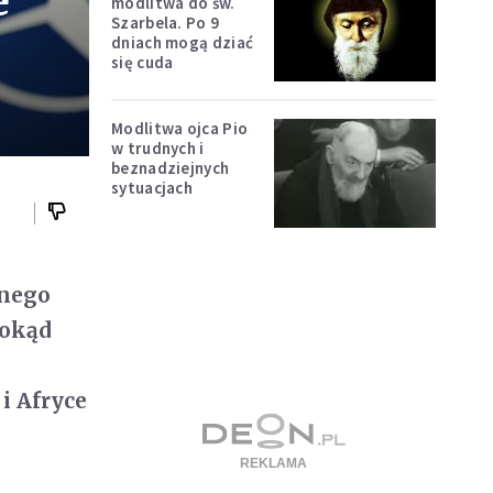
e
modlitwa do św.
Szarbela. Po 9
dniach mogą dziać
się cuda
Modlitwa ojca Pio
w trudnych i
beznadziejnych
sytuacjach
jnego
dokąd
i Afryce