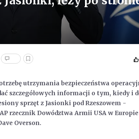
 Jasionki, leży po stroni
potrzebę utrzymania bezpieczeństwa operacy
ć szczegółowych informacji o tym, kiedy i 
esiony sprzęt z Jasionki pod Rzeszowem -
AP rzecznik Dowództwa Armii USA w Europie 
ave Overson.