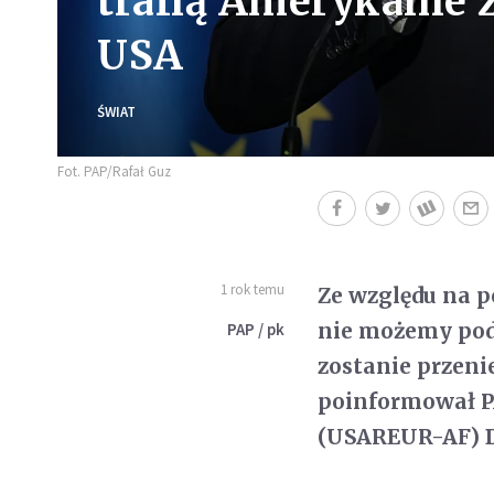
trafią Amerykanie z
USA
ŚWIAT
Fot. PAP/Rafał Guz
1 rok temu
Ze względu na 
nie możemy poda
PAP / pk
zostanie przeni
poinformował P
(USAREUR-AF) D