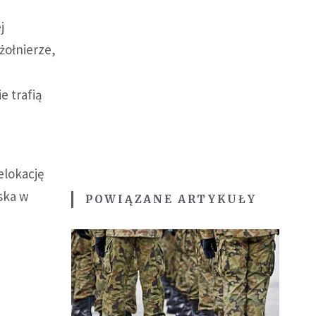
j
żołnierze,
e trafią
elokację
ska w
POWIĄZANE ARTYKUŁY