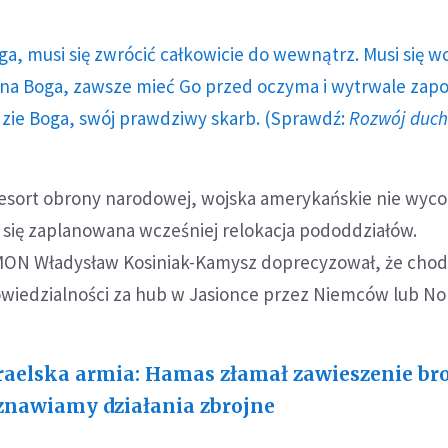
ga, musi się zwrócić całkowicie do wewnątrz. Musi się w
a Boga, zawsze mieć Go przed oczyma i wytrwale zap
dzie Boga, swój prawdziwy skarb. (Sprawdź:
Rozwój duc
esort obrony narodowej, wojska amerykańskie nie wycof
 się zaplanowana wcześniej relokacja pododdziałów.
MON Władysław Kosiniak-Kamysz doprecyzował, że chod
iedzialności za hub w Jasionce przez Niemców lub N
raelska armia: Hamas złamał zawieszenie bro
nawiamy działania zbrojne