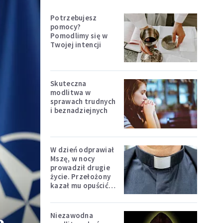
Potrzebujesz
pomocy?
Pomodlimy się w
Twojej intencji
Skuteczna
modlitwa w
sprawach trudnych
i beznadziejnych
W dzień odprawiał
Mszę, w nocy
prowadził drugie
życie. Przełożony
kazał mu opuścić
zakon
Niezawodna