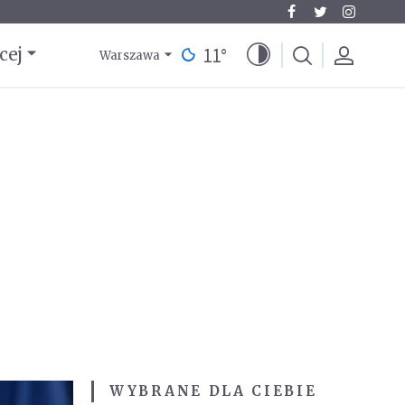
11
°
cej
Warszawa
WYBRANE DLA CIEBIE