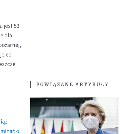
 jest 53
e dla
pożarnej,
je co
jeszcze
POWIĄZANE ARTYKUŁY
ciąż
ominać o