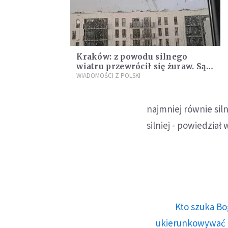
Kraków: z powodu silnego
wiatru przewrócił się żuraw. Są
ofiary śmiertelne
WIADOMOŚCI Z POLSKI
najmniej równie siln
silniej - powiedział
Kto szuka Bo
ukierunkowywać n