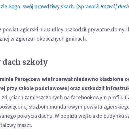
dzie Boga, swój prawdziwy skarb. (Sprawdź:
Rozwój duc
 powiat Zgierski niż Dudley uszkodził prywatne domy i
znej w Zgierzu i okolicznych gminach.
 dach szkoły
minie Parzęczew wiatr zerwał niedawno kładzione o
ej przy szkole podstawowej oraz uszkodził infrastru
 zdjęciach zamieszczonych na facebookowym profilu 
 poświęconej służbom mundurowym powiatu zgierskiego
wanego pokrycia dachu. W pobliżu wejścia do budynku s
etalowy maszt.