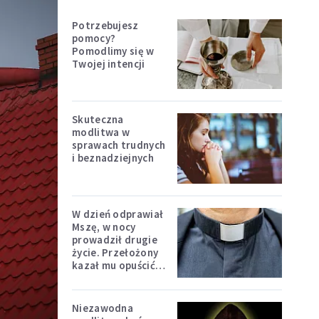
Potrzebujesz
pomocy?
Pomodlimy się w
Twojej intencji
Skuteczna
modlitwa w
sprawach trudnych
i beznadziejnych
W dzień odprawiał
Mszę, w nocy
prowadził drugie
życie. Przełożony
kazał mu opuścić
zakon
Niezawodna