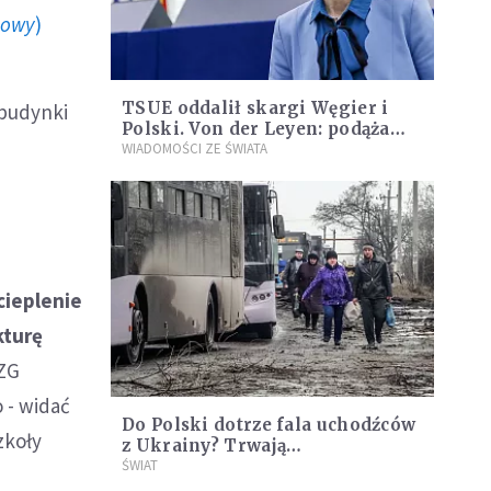
howy
)
TSUE oddalił skargi Węgier i
 budynki
Polski. Von der Leyen: podążamy
właściwą ścieżką
WIADOMOŚCI ZE ŚWIATA
cieplenie
kturę
EZG
 - widać
Do Polski dotrze fala uchodźców
zkoły
z Ukrainy? Trwają
przygotowania do ich
ŚWIAT
ewentualnego przyjęcia