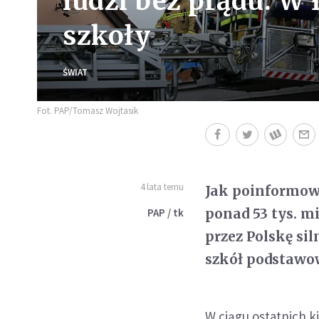
ludzi bez prądu. W
szkoły
ŚWIAT
Fot. PAP/Tomasz Wojtasik
4 lata temu
Jak poinformow
ponad 53 tys. m
PAP / tk
przez Polskę si
szkół podstawo
W ciągu ostatnich k