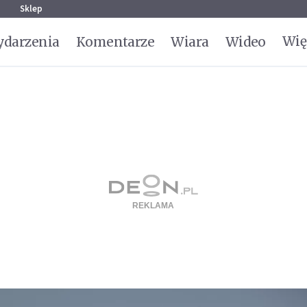
g
Sklep
Wię
darzenia
Komentarze
Wiara
Wideo