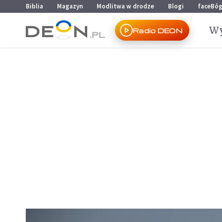
Przejdź do menu głównego
Przejdź do treści
Biblia
Magazyn
Modlitwa w drodze
Blogi
faceBó
Wy
Radio DEON