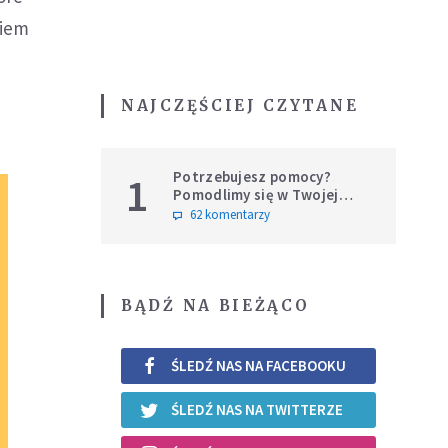
kiem
NAJCZĘŚCIEJ CZYTANE
Potrzebujesz pomocy?
1
Pomodlimy się w Twojej
intencji
62 komentarzy
BĄDŹ NA BIEŻĄCO
ŚLEDŹ NAS NA FACEBOOKU
ŚLEDŹ NAS NA TWITTERZE