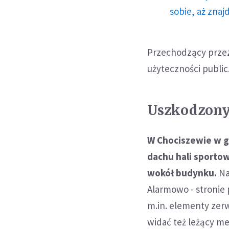
sobie, aż znaj
Przechodzący przez
użyteczności public
Uszkodzony
W Chociszewie w g
dachu hali sportow
wokół budynku.
Na
Alarmowo - stronie
m.in. elementy zer
widać też leżący m