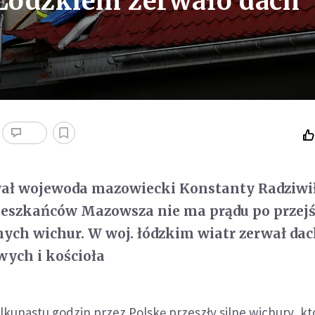
 Łódzkiem zerwało dach
ał wojewoda mazowiecki Konstanty Radziwił
ieszkańców Mazowsza nie ma prądu po przejś
lnych wichur. W woj. łódzkim wiatr zerwał da
wych i kościoła
ilkunastu godzin przez Polskę przeszły silne wichury, kt