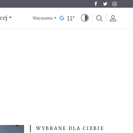
11
°
cej
Warszawa
WYBRANE DLA CIEBIE