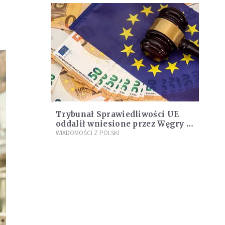
Trybunał Sprawiedliwości UE
oddalił wniesione przez Węgry i
Polskę skargi na tzw.
WIADOMOŚCI Z POLSKI
mechanizm warunkowości