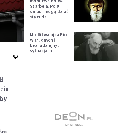
modlitwa do św.
Szarbela. Po 9
dniach mogą dziać
się cuda
Modlitwa ojca Pio
w trudnych i
beznadziejnych
sytuacjach
ł,
ciu
chy
óre