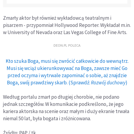
Zmarły aktor był również wykładowcą teatralnym i
pisarzem - przypomniał Hollywood Reporter. Wykładał m.in.
w University of Nevada oraz Las Vegas College of Fine Arts.
DEON.PL POLECA
Kto szuka Boga, musi się zwrócić całkowicie do wewnątrz.
Musi się wciąż ukierunkowywać na Boga, zawsze mieć Go
przed oczyma i wytrwale zapominać o sobie, aż znajdzie
Boga, swój prawdziwy skarb. (Sprawdź:
Rozwój duchowy
)
Według portalu zmarł po długiej chorobie, nie podano
jednak szczegółów. W komunikacie podkreślono, że jego
kariera aktorska na scenie oraz małym i duży ekranie trwała
niemal 50 lat, była bogata i zróżnicowana.
Źródło: PAP / tk