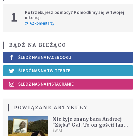
1
Potrzebujesz pomocy? Pomodlimy się w Twojej
intencji
62 komentarzy
BĄDŹ NA BIEŻĄCO
ŚLEDŹ NAS NA FACEBOOKU
ŚLEDŹ NAS NA TWITTERZE
ŚLEDŹ NAS NA INSTAGRAMIE
POWIĄZANE ARTYKUŁY
Nie żyje znany baca Andrzej
"Zięba" Gal. To on gościł Jana
Pawła II w swojej bacówce
ŚWIAT