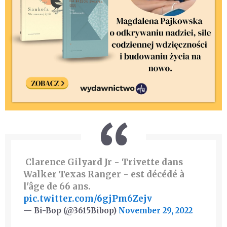
️ Clarence Gilyard Jr - Trivette dans
Walker Texas Ranger - est décédé à
l'âge de 66 ans.
pic.twitter.com/6gjPm6Zejv
— Bi-Bop (@3615Bibop)
November 29, 2022