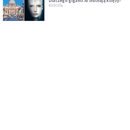
Dlaczego giganci AI słuchają księży?
KOŚCIÓŁ