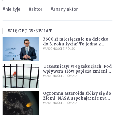
#nie żyje
#aktor
#znany aktor
WIĘCEJ W:
ŚWIAT
3600 zł miesięcznie na dziecko
do 3. roku życia? To jedna z
propozycji programu "Rozwój
WIADOMOŚCI Z POLSKI
Plus"
Uczestniczył w egzekucjach. Pod
wpływem słów papieża zmienił
zdanie
WIADOMOŚCI ZE ŚWIATA
Ogromna asteroida zbliży się do
Ziemi. NASA uspokaja: nie ma
zagrożenia
WIADOMOŚCI ZE ŚWIATA