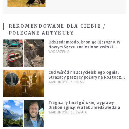
REKOMENDOWANE DLA CIEBIE /
POLECANE ARTYKUŁY
Odszedł młodo, broniąc Ojczyzny. W
Nowym Sączu znaleziono zwłoki
mężczyzny z czasów potopu
WYDARZENIA
szwedzkiego
Cud wśród niszczycielskiego ognia.
Strażacy gaszący pożary na Roztoczu
opublikowali niezwykłe zdjęcie
WIADOMOŚCI Z POLSKI
Tragiczny finał górskiej wyprawy.
Diakon zginął w ataku niedźwiedzia
WIADOMOŚCI ZE ŚWIATA