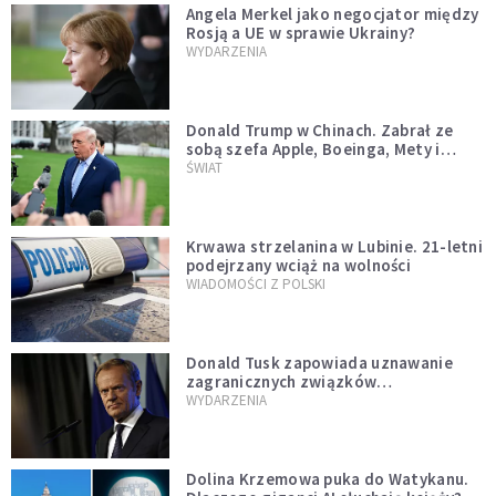
Angela Merkel jako negocjator między
Rosją a UE w sprawie Ukrainy?
WYDARZENIA
Donald Trump w Chinach. Zabrał ze
sobą szefa Apple, Boeinga, Mety i
Muska
ŚWIAT
Krwawa strzelanina w Lubinie. 21-letni
podejrzany wciąż na wolności
WIADOMOŚCI Z POLSKI
Donald Tusk zapowiada uznawanie
zagranicznych związków
jednopłciowych. "Państwo oblało ten
WYDARZENIA
test"
Dolina Krzemowa puka do Watykanu.