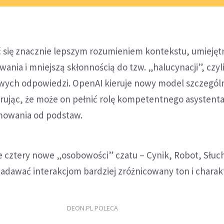
 się znacznie lepszym rozumieniem kontekstu, umiejęt
ania i mniejszą skłonnością do tzw. „halucynacji”, czyl
wych odpowiedzi. OpenAI kieruje nowy model szczegól
rując, że może on pełnić rolę kompetentnego asystenta
mowania od podstaw.
cztery nowe „osobowości” czatu – Cynik, Robot, Słuch
adawać interakcjom bardziej zróżnicowany ton i charak
DEON.PL POLECA