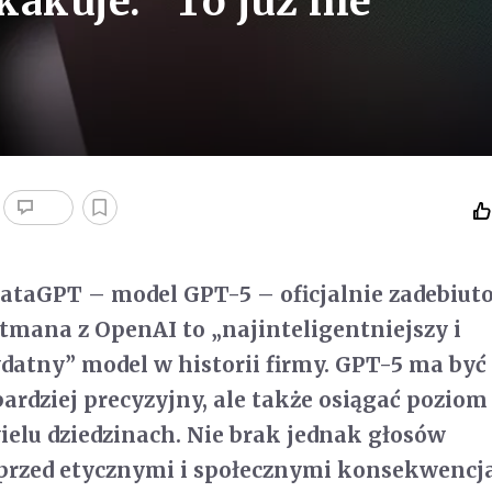
kuje. "To już nie
ataGPT – model GPT-5 – oficjalnie zadebiut
mana z OpenAI to „najinteligentniejszy i
ydatny” model w historii firmy. GPT-5 ma być
bardziej precyzyjny, ale także osiągać poziom
ielu dziedzinach. Nie brak jednak głosów
 przed etycznymi i społecznymi konsekwencj