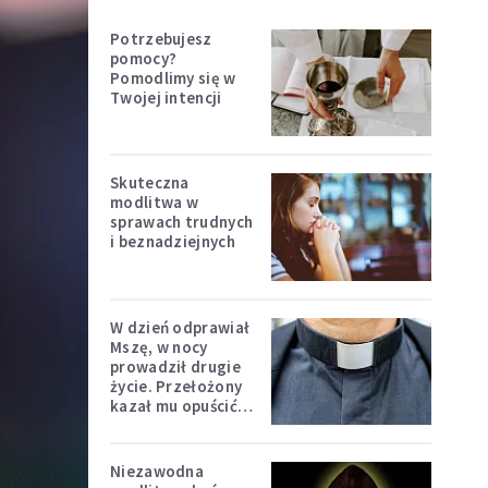
Potrzebujesz
pomocy?
Pomodlimy się w
Twojej intencji
Skuteczna
modlitwa w
sprawach trudnych
i beznadziejnych
W dzień odprawiał
Mszę, w nocy
prowadził drugie
życie. Przełożony
kazał mu opuścić
zakon
Niezawodna