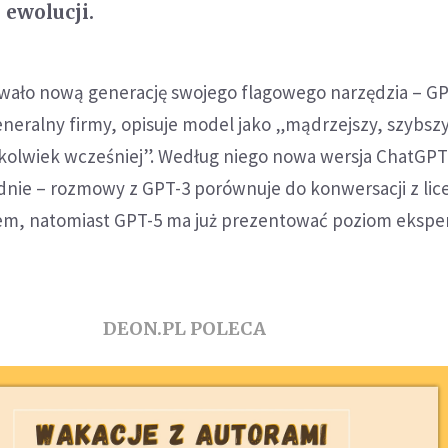
 ewolucji.
ało nową generację swojego flagowego narzędzia – GP
neralny firmy, opisuje model jako „mądrzejszy, szybszy 
ykolwiek wcześniej”. Według niego nowa wersja ChatGP
nie – rozmowy z GPT-3 porównuje do konwersacji z licea
em, natomiast GPT-5 ma już prezentować poziom eksper
DEON.PL POLECA