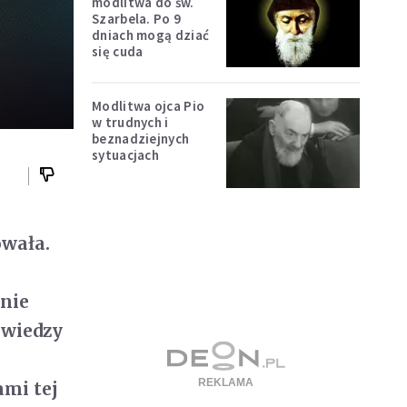
modlitwa do św.
Szarbela. Po 9
dniach mogą dziać
się cuda
Modlitwa ojca Pio
w trudnych i
beznadziejnych
sytuacjach
owała.
 nie
 wiedzy
ami tej