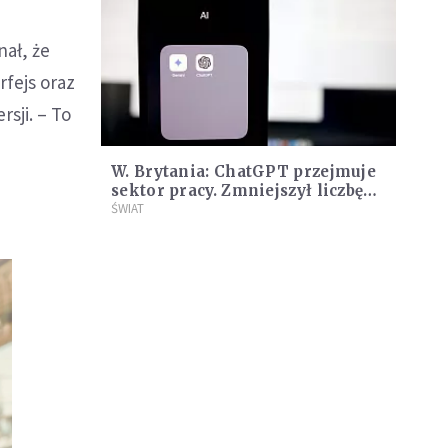
nał, że
fejs oraz
sji. – To
W. Brytania: ChatGPT przejmuje
sektor pracy. Zmniejszył liczbę
ofert o jedną trzecią
ŚWIAT