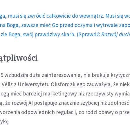
ga, musi się zwrócić całkowicie do wewnątrz. Musi się w
a Boga, zawsze mieć Go przed oczyma i wytrwale zap
dzie Boga, swój prawdziwy skarb. (Sprawdź:
Rozwój duc
ątpliwości
5 wzbudziła duże zainteresowanie, nie brakuje krytycz
sa Véliz z Uniwersytetu Oksfordzkiego zauważyła, że niek
ogą mieć bardziej marketingowy niż rzeczywisty wymiar
ą, że rozwój AI postępuje znacznie szybciej niż zdolność
orzenia odpowiednich regulacji, co rodzi obawy o prze
ykę.