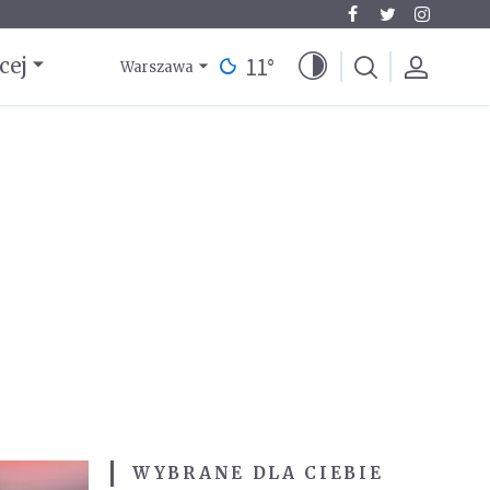
11
°
cej
Warszawa
WYBRANE DLA CIEBIE