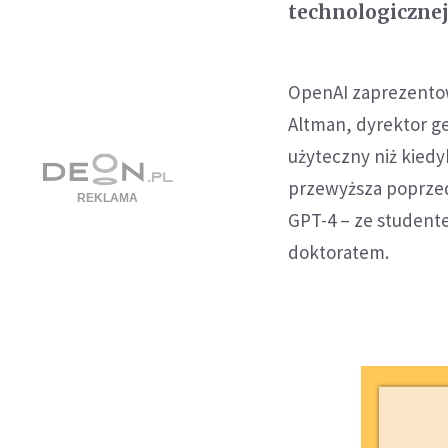
technologicznej
OpenAI zaprezentow
Altman, dyrektor ge
użyteczny niż kied
przewyższa poprzed
GPT-4 – ze student
doktoratem.