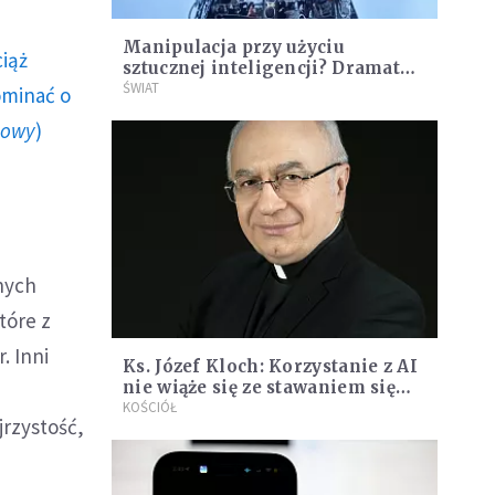
Manipulacja przy użyciu
ciąż
sztucznej inteligencji? Dramat
paralotniarza i film, który
ŚWIAT
ominać o
ukazuje bezradność redakcji
howy
)
wobec AI
nych
tóre z
. Inni
Ks. Józef Kloch: Korzystanie z AI
nie wiąże się ze stawaniem się
coraz głupszym
KOŚCIÓŁ
jrzystość,