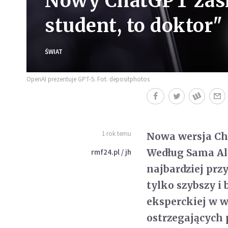
Nowy ChatGPT zaska
student, to doktor"
ŚWIAT
OpenAI prezentuje GPT-5. Fot. depositphotos
1 rok temu
Nowa wersja Ch
Według Sama Alt
rmf24.pl / jh
najbardziej prz
tylko szybszy i 
eksperckiej w w
ostrzegających