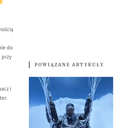
nością
i
nie do
 przy
POWIĄZANE ARTYKUŁY
acz i
ter.