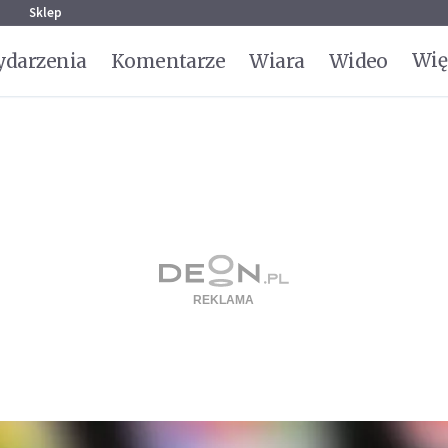
g
Sklep
Wię
darzenia
Komentarze
Wiara
Wideo