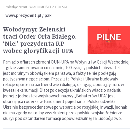
1 miesiąc temu
WIADOMOŚCI Z POLSKI
www.prezydent.pl / pzk
Wołodymyr Zełenski
traci Order Orła Białego.
‘Nie!’ prezydenta RP
wobec gloryfikacji UPA
Pamięć o ofiarach zbrodni OUN-UPA na Wołyniu i w Galicji Wschodniej
– gdzie zamordowano co najmniej 100 tysięcy polskich obywateli –
jest moralnym obowiązkiem państwa, a fakty te nie podlegają
politycznym negocjacjom. Przez lata Polska i Ukraina budowały
relacje oparte na partnerstwie i dialogu, osiągając postępy m.in. w
kwestii ekshumacji. Dlatego decyzja ukraińskich władz o nadaniu
jednej z jednostek wojskowych nazwy „Bohaterów UPA” jest
oburzająca i uderza w fundament pojednania. Polska udzieliła
Ukrainie bezprecedensowego wsparcia po rosyjskiej inwazji, jednak
nie ma zgody na to, by wyszkoleni przez polskie wojsko żołnierze
służyli pod sztandarem formacji odpowiedzialnej za ludobójstwo.