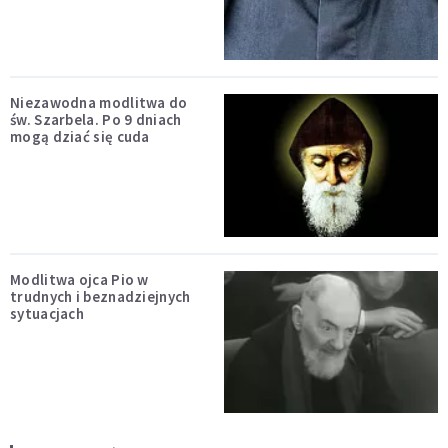
Niezawodna modlitwa do
św. Szarbela. Po 9 dniach
mogą dziać się cuda
Modlitwa ojca Pio w
trudnych i beznadziejnych
sytuacjach