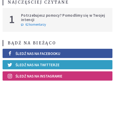
NAJCZĘŚCIEJ CZYTANE
1
Potrzebujesz pomocy? Pomodlimy się w Twojej
intencji
62 komentarzy
BĄDŹ NA BIEŻĄCO
ŚLEDŹ NAS NA FACEBOOKU
ŚLEDŹ NAS NA TWITTERZE
ŚLEDŹ NAS NA INSTAGRAMIE