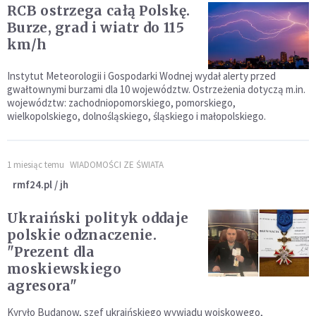
RCB ostrzega całą Polskę.
Burze, grad i wiatr do 115
km/h
Instytut Meteorologii i Gospodarki Wodnej wydał alerty przed
gwałtownymi burzami dla 10 województw. Ostrzeżenia dotyczą m.in.
województw: zachodniopomorskiego, pomorskiego,
wielkopolskiego, dolnośląskiego, śląskiego i małopolskiego.
1 miesiąc temu
WIADOMOŚCI ZE ŚWIATA
rmf24.pl / jh
Ukraiński polityk oddaje
polskie odznaczenie.
"Prezent dla
moskiewskiego
agresora"
Kyryło Budanow, szef ukraińskiego wywiadu wojskowego,