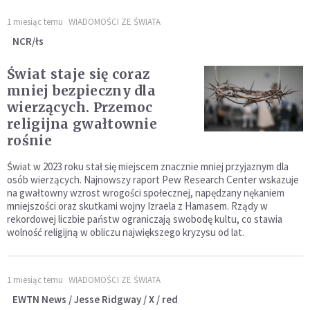
1 miesiąc temu
WIADOMOŚCI ZE ŚWIATA
NCR/łs
Świat staje się coraz
mniej bezpieczny dla
wierzących. Przemoc
religijna gwałtownie
rośnie
Świat w 2023 roku stał się miejscem znacznie mniej przyjaznym dla
osób wierzących. Najnowszy raport Pew Research Center wskazuje
na gwałtowny wzrost wrogości społecznej, napędzany nękaniem
mniejszości oraz skutkami wojny Izraela z Hamasem. Rządy w
rekordowej liczbie państw ograniczają swobodę kultu, co stawia
wolność religijną w obliczu największego kryzysu od lat.
1 miesiąc temu
WIADOMOŚCI ZE ŚWIATA
EWTN News / Jesse Ridgway / X / red