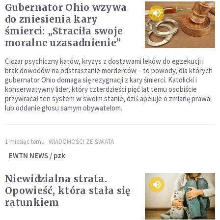
Gubernator Ohio wzywa
do zniesienia kary
śmierci: „Straciła swoje
moralne uzasadnienie”
Ciężar psychiczny katów, kryzys z dostawami leków do egzekucji i
brak dowodów na odstraszanie morderców – to powody, dla których
gubernator Ohio domaga się rezygnacji z kary śmierci. Katolicki i
konserwatywny lider, który czterdzieści pięć lat temu osobiście
przywracał ten system w swoim stanie, dziś apeluje o zmianę prawa
lub oddanie głosu samym obywatelom.
1 miesiąc temu
WIADOMOŚCI ZE ŚWIATA
EWTN NEWS / pzk
Niewidzialna strata.
Opowieść, która stała się
ratunkiem