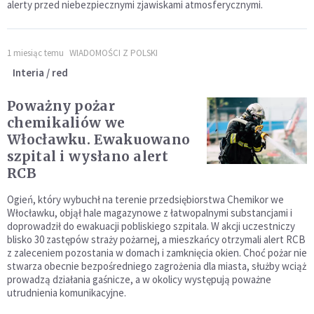
alerty przed niebezpiecznymi zjawiskami atmosferycznymi.
1 miesiąc temu
WIADOMOŚCI Z POLSKI
Interia / red
Poważny pożar
chemikaliów we
Włocławku. Ewakuowano
szpital i wysłano alert
RCB
Ogień, który wybuchł na terenie przedsiębiorstwa Chemikor we
Włocławku, objął hale magazynowe z łatwopalnymi substancjami i
doprowadził do ewakuacji pobliskiego szpitala. W akcji uczestniczy
blisko 30 zastępów straży pożarnej, a mieszkańcy otrzymali alert RCB
z zaleceniem pozostania w domach i zamknięcia okien. Choć pożar nie
stwarza obecnie bezpośredniego zagrożenia dla miasta, służby wciąż
prowadzą działania gaśnicze, a w okolicy występują poważne
utrudnienia komunikacyjne.