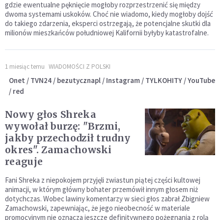
gdzie ewentualne pęknięcie mogłoby rozprzestrzenić się między
dwoma systemami uskoków. Choć nie wiadomo, kiedy mogłoby dojść
do takiego zdarzenia, eksperci ostrzegają, że potencjalne skutki dla
milionów mieszkańców południowej Kalifornii byłyby katastrofalne.
1 miesiąc temu
WIADOMOŚCI Z POLSKI
Onet / TVN24 / bezutycznapl / Instagram / TYLKOHITY / YouTube
/ red
Nowy głos Shreka
wywołał burzę: "Brzmi,
jakby przechodził trudny
okres". Zamachowski
reaguje
Fani Shreka z niepokojem przyjęli zwiastun piątej części kultowej
animacji, w którym główny bohater przemówił innym głosem niż
dotychczas. Wobec lawiny komentarzy w sieci głos zabrał Zbigniew
Zamachowski, zapewniając, że jego nieobecność w materiale
promocyjnym nie oznacza jeszcze definitywnego pożegnania z rolą