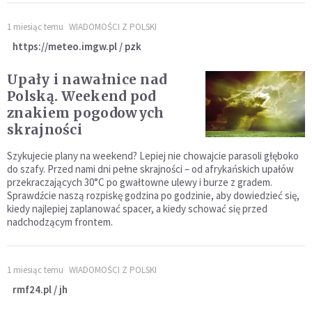
1 miesiąc temu
WIADOMOŚCI Z POLSKI
https://meteo.imgw.pl / pzk
Upały i nawałnice nad
Polską. Weekend pod
znakiem pogodowych
skrajności
Szykujecie plany na weekend? Lepiej nie chowajcie parasoli głęboko
do szafy. Przed nami dni pełne skrajności – od afrykańskich upałów
przekraczających 30°C po gwałtowne ulewy i burze z gradem.
Sprawdźcie naszą rozpiskę godzina po godzinie, aby dowiedzieć się,
kiedy najlepiej zaplanować spacer, a kiedy schować się przed
nadchodzącym frontem.
1 miesiąc temu
WIADOMOŚCI Z POLSKI
rmf24.pl / jh