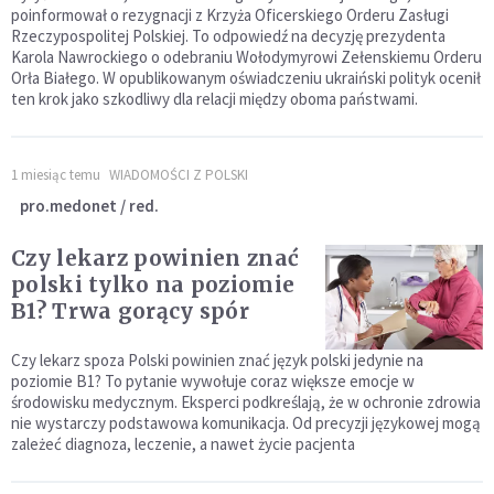
poinformował o rezygnacji z Krzyża Oficerskiego Orderu Zasługi
Rzeczypospolitej Polskiej. To odpowiedź na decyzję prezydenta
Karola Nawrockiego o odebraniu Wołodymyrowi Zełenskiemu Orderu
Orła Białego. W opublikowanym oświadczeniu ukraiński polityk ocenił
ten krok jako szkodliwy dla relacji między oboma państwami.
1 miesiąc temu
WIADOMOŚCI Z POLSKI
pro.medonet / red.
Czy lekarz powinien znać
polski tylko na poziomie
B1? Trwa gorący spór
Czy lekarz spoza Polski powinien znać język polski jedynie na
poziomie B1? To pytanie wywołuje coraz większe emocje w
środowisku medycznym. Eksperci podkreślają, że w ochronie zdrowia
nie wystarczy podstawowa komunikacja. Od precyzji językowej mogą
zależeć diagnoza, leczenie, a nawet życie pacjenta