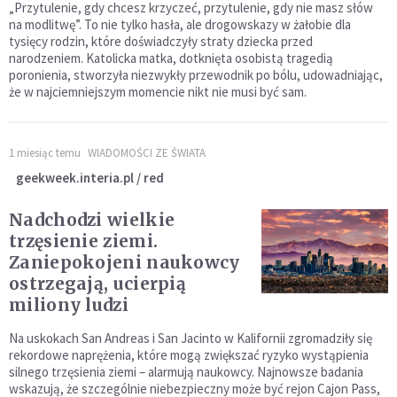
„Przytulenie, gdy chcesz krzyczeć, przytulenie, gdy nie masz słów
na modlitwę”. To nie tylko hasła, ale drogowskazy w żałobie dla
tysięcy rodzin, które doświadczyły straty dziecka przed
narodzeniem. Katolicka matka, dotknięta osobistą tragedią
poronienia, stworzyła niezwykły przewodnik po bólu, udowadniając,
że w najciemniejszym momencie nikt nie musi być sam.
1 miesiąc temu
WIADOMOŚCI ZE ŚWIATA
geekweek.interia.pl / red
Nadchodzi wielkie
trzęsienie ziemi.
Zaniepokojeni naukowcy
ostrzegają, ucierpią
miliony ludzi
Na uskokach San Andreas i San Jacinto w Kalifornii zgromadziły się
rekordowe naprężenia, które mogą zwiększać ryzyko wystąpienia
silnego trzęsienia ziemi – alarmują naukowcy. Najnowsze badania
wskazują, że szczególnie niebezpieczny może być rejon Cajon Pass,