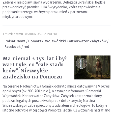
Zełenski nie pojawi się na wydarzeniu. Delegacji ukraińskiej będzie
przewodniczyć premier Julia Swyrydenko, która zapowiedziała
podpisanie szeregu ważnych porozumień z partnerami
międzynarodowymi.
1 miesiąc temu
WIADOMOŚCI Z POLSKI
Polsat News / Pomorski Wojewódzki Konserwator Zabytków /
Facebook / red
Ma niemal 3 tys. lat i był
wart tyle, co "całe stado
krów". Niezwykłe
znalezisko na Pomorzu
Na terenie Nadleśnictwa Gdańsk odkryto miecz datowany na V okres
epoki brązu (ok. 900-700 p.n.e.), o czym poinformował Pomorski
Wojewódzki Konserwator Zabytków. Zabytek został znaleziony
podczas legalnych poszukiwań przez detektorystę Marcina
Wiśniewskiego i zabezpieczony z udziałem archeologów. To kolejne
istotne odkrycie w tej części Pomorza, gdzie już wcześniej natrafiano