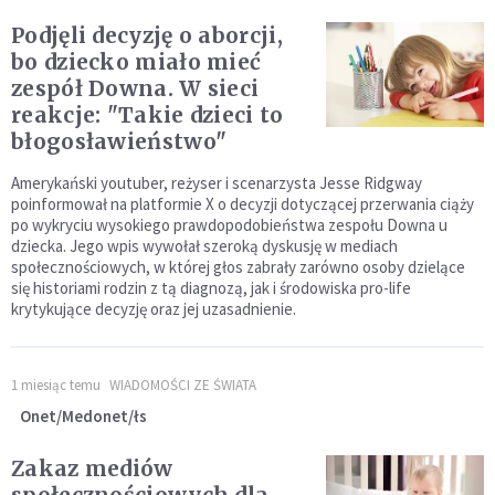
Podjęli decyzję o aborcji,
bo dziecko miało mieć
zespół Downa. W sieci
reakcje: "Takie dzieci to
błogosławieństwo"
Amerykański youtuber, reżyser i scenarzysta Jesse Ridgway
poinformował na platformie X o decyzji dotyczącej przerwania ciąży
po wykryciu wysokiego prawdopodobieństwa zespołu Downa u
dziecka. Jego wpis wywołał szeroką dyskusję w mediach
społecznościowych, w której głos zabrały zarówno osoby dzielące
się historiami rodzin z tą diagnozą, jak i środowiska pro-life
krytykujące decyzję oraz jej uzasadnienie.
1 miesiąc temu
WIADOMOŚCI ZE ŚWIATA
Onet/Medonet/łs
Zakaz mediów