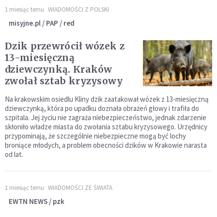
1 miesiąc temu
WIADOMOŚCI Z POLSKI
misyjne.pl / PAP / red
Dzik przewrócił wózek z
13-miesięczną
dziewczynką. Kraków
zwołał sztab kryzysowy
Na krakowskim osiedlu Kliny dzik zaatakował wózek z 13-miesięczną
dziewczynką, która po upadku doznała obrażeń głowy i trafiła do
szpitala. Jej życiu nie zagraża niebezpieczeństwo, jednak zdarzenie
skłoniło władze miasta do zwołania sztabu kryzysowego. Urzędnicy
przypominają, że szczególnie niebezpieczne mogą być lochy
broniące młodych, a problem obecności dzików w Krakowie narasta
od lat.
1 miesiąc temu
WIADOMOŚCI ZE ŚWIATA
EWTN NEWS / pzk