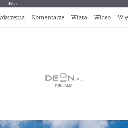
g
Sklep
Wię
darzenia
Komentarze
Wiara
Wideo