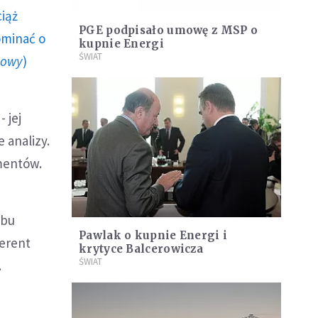
ciąż
PGE podpisało umowę z MSP o
ominać o
kupnie Energi
ŚWIAT
howy
)
- jej
 analizy.
mentów.
rbu
Pawlak o kupnie Energi i
ferent
krytyce Balcerowicza
ŚWIAT
.