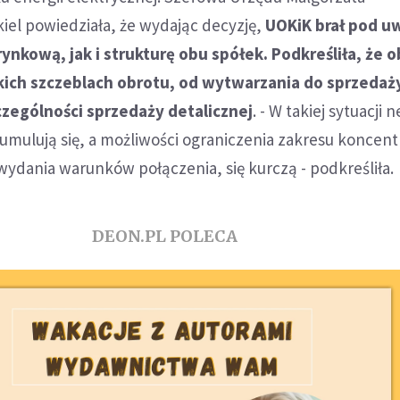
el powiedziała, że wydając decyzję,
UOKiK brał pod u
ynkową, jak i strukturę obu spółek. Podkreśliła, że o
kich szczeblach obrotu, od wytwarzania do sprzedaży
czególności sprzedaży detalicznej
. - W takiej sytuacji
umulują się, a możliwości ograniczenia zakresu koncentr
wydania warunków połączenia, się kurczą - podkreśliła.
DEON.PL POLECA