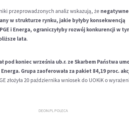
iki przeprowadzonych analiz wskazują, że
negatywne 
any w strukturze rynku, jakie byłyby konsekwencją
PGE i Energa, ograniczyłyby rozwój konkurencji w ty
liższe lata
.
ał pod koniec września ub.r. ze Skarbem Państwa u
i Energa. Grupa zaoferowała za pakiet 84,19 proc. akc
GE złożyła 20 października wniosek do UOKiK o wyrażen
DEON.PL POLECA