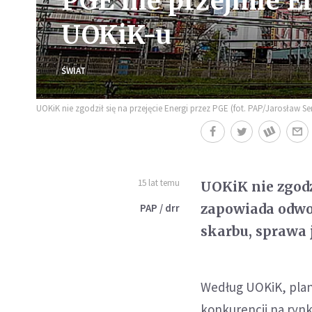
PGE nie przejmie E
UOKiK-u
ŚWIAT
UOKiK nie zgodził się na przejęcie Energi przez PGE (fot. PAP/Jarosław Se
15 lat temu
UOKiK nie zgodz
zapowiada odwoł
PAP / drr
skarbu, sprawa j
Według UOKiK, plan
konkurencji na rynk