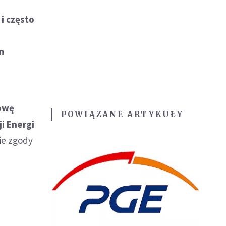
i często
m
mowę
POWIĄZANE ARTYKUŁY
ji Energi
ie zgody