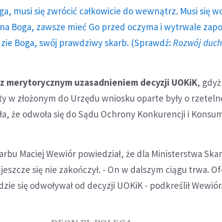
ga, musi się zwrócić całkowicie do wewnątrz. Musi się w
a Boga, zawsze mieć Go przed oczyma i wytrwale zap
dzie Boga, swój prawdziwy skarb. (Sprawdź:
Rozwój duc
ę z merytorycznym uzasadnieniem decyzji UOKiK
, gdyż 
y w złożonym do Urzędu wniosku oparte były o rzetelne
ła, że odwoła się do Sądu Ochrony Konkurencji i Konsu
arbu Maciej Wewiór powiedział, że dla Ministerstwa Ska
jeszcze się nie zakończył. - On w dalszym ciągu trwa. O
dzie się odwoływał od decyzji UOKiK - podkreślił Wewiór