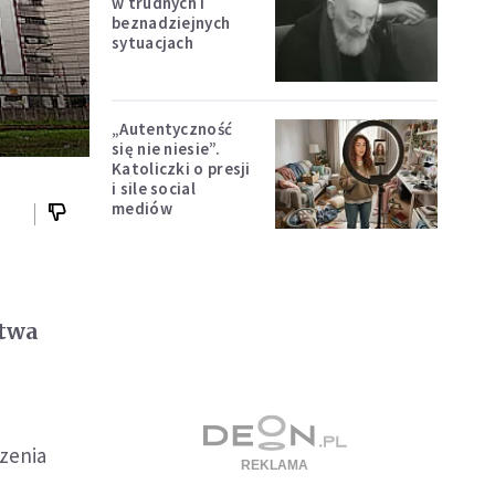
w trudnych i
beznadziejnych
sytuacjach
„Autentyczność
się nie niesie”.
Katoliczki o presji
i sile social
mediów
stwa
zenia