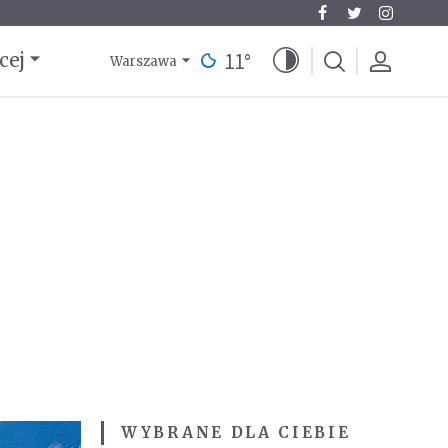
11
°
cej
Warszawa
WYBRANE DLA CIEBIE