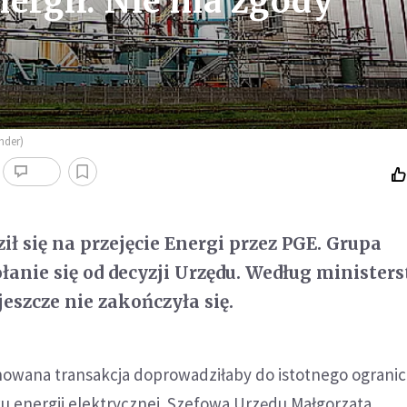
nergii. Nie ma zgody
nder)
ił się na przejęcie Energi przez PGE. Grupa
anie się od decyzji Urzędu. Według minister
eszcze nie zakończyła się.
owana transakcja doprowadziłaby do istotnego ogranic
u energii elektrycznej. Szefowa Urzędu Małgorzata