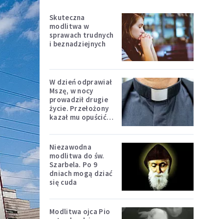
Skuteczna
modlitwa w
sprawach trudnych
i beznadziejnych
W dzień odprawiał
Mszę, w nocy
prowadził drugie
życie. Przełożony
kazał mu opuścić
zakon
Niezawodna
modlitwa do św.
Szarbela. Po 9
dniach mogą dziać
się cuda
Modlitwa ojca Pio