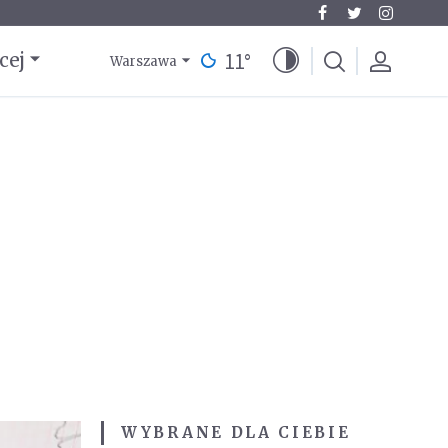
11
°
cej
Warszawa
WYBRANE DLA CIEBIE