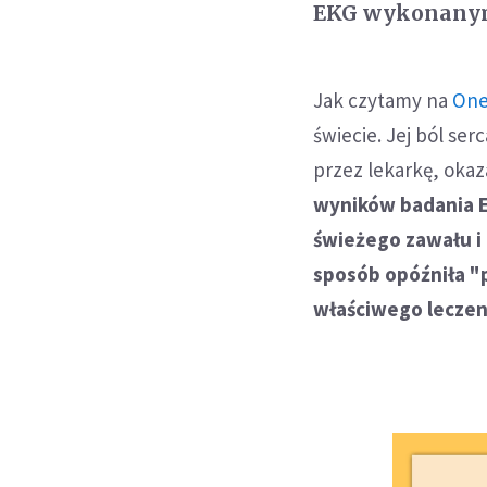
EKG wykonanym 
Jak czytamy na
One
świecie. Jej ból se
przez lekarkę, okaz
wyników badania E
świeżego zawału i 
sposób opóźniła "
właściwego leczen