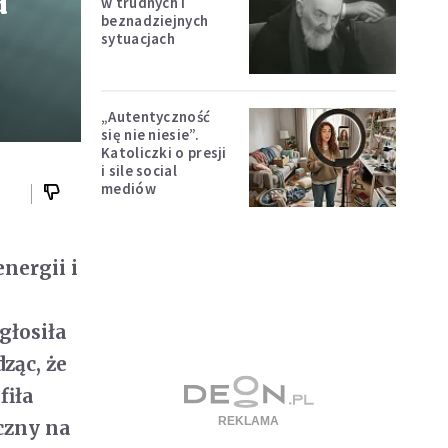
a
w trudnych i
beznadziejnych
sytuacjach
„Autentyczność
się nie niesie”.
Katoliczki o presji
i sile social
mediów
nergii i
głosiła
ząc, że
fiła
oczny na