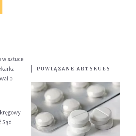
u w sztuce
ekarka
POWIĄZANE ARTYKUŁY
ował o
 Okręgowy
ć Sąd