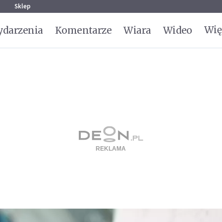
g
Sklep
Wię
darzenia
Komentarze
Wiara
Wideo