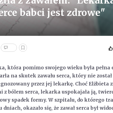
dziła z zawałem. "Lekark
erce babci jest zdrowe"
tka, która pomimo swojego wieku była pełna e
rła na skutek zawału serca, który nie został
gnozowany przez jej lekarkę. Choć Elżbieta z
i z bólem serca, lekarka uspokajała ją, twierd
lowy spadek formy. W szpitalu, do którego tra
u dniach, okazało się, że zawał serca był wid