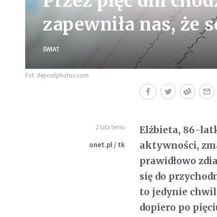
Przez pięć dni cho
zapewniła nas, że s
ŚWIAT
Fot. depositphotos.com
2 lata temu
Elżbieta, 86-la
aktywności, zma
onet.pl / tk
prawidłowo zdia
się do przychodn
to jedynie chwi
dopiero po pięci