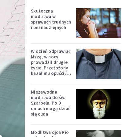
Skuteczna
modlitwa w
sprawach trudnych
i beznadziejnych
W dzień odprawiał
Mszę, w nocy
prowadził drugie
życie. Przełożony
kazał mu opuścić
zakon
Niezawodna
modlitwa do św.
Szarbela. Po 9
dniach mogą dziać
się cuda
Modlitwa ojca Pio