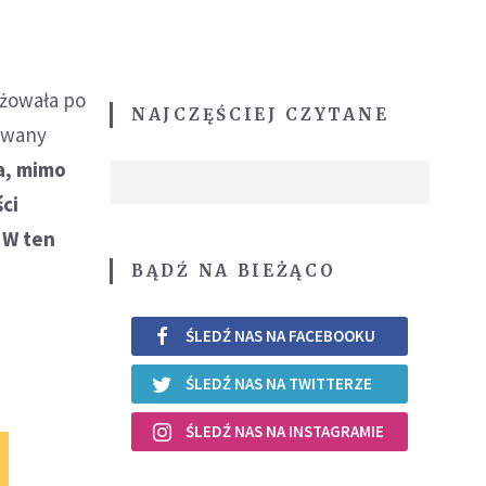
óżowała po
NAJCZĘŚCIEJ CZYTANE
rowany
a, mimo
ci
 W ten
BĄDŹ NA BIEŻĄCO
ŚLEDŹ NAS NA FACEBOOKU
ŚLEDŹ NAS NA TWITTERZE
ŚLEDŹ NAS NA INSTAGRAMIE