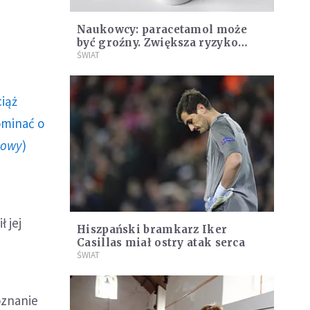
Naukowcy: paracetamol może
być groźny. Zwiększa ryzyko
zawałów i udarów
ŚWIAT
ciąż
ominać o
howy
)
 jej
Hiszpański bramkarz Iker
Casillas miał ostry atak serca
ŚWIAT
oznanie