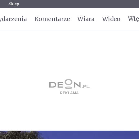
g
Sklep
Wię
darzenia
Komentarze
Wiara
Wideo