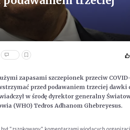
 podawaniem trzeciej
 dużymi zapasami szczepionek przeciw COVID
wstrzymać przed podawaniem trzeciej dawki 
wiadczył w środę dyrektor generalny Świato
rowia (WHO) Tedros Adhanom Ghebreyesus.
 był "zszokowany" komentarzami wiodących organizacj