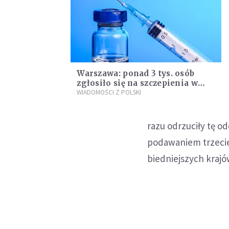
Warszawa: ponad 3 tys. osób
zgłosiło się na szczepienia w
szkołach
WIADOMOŚCI Z POLSKI
razu odrzuciły tę o
podawaniem trzecie
biedniejszych krajó