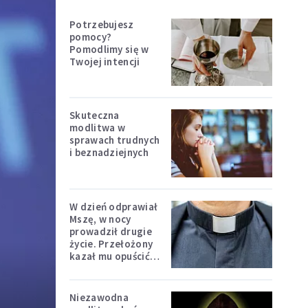
Potrzebujesz
pomocy?
Pomodlimy się w
Twojej intencji
Skuteczna
modlitwa w
sprawach trudnych
i beznadziejnych
W dzień odprawiał
Mszę, w nocy
prowadził drugie
życie. Przełożony
kazał mu opuścić
zakon
Niezawodna