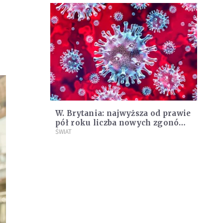
W. Brytania: najwyższa od prawie
pół roku liczba nowych zgonów z
powodu Covid-19
ŚWIAT