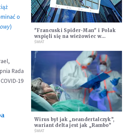
ciąż
ominać o
howy
)
"Francuski Spider-Man" i Polak
wspięli się na wieżowiec w
Paryżu. Protestowali przeciw
ŚWIAT
przepustkom COVID-19
ael,
rpnia Rada
 COVID-19
ba
Wirus był jak „neandertalczyk”,
wariant delta jest jak „Rambo”
ŚWIAT