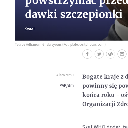
powstrzymać przed
dawki szczepionki
ŚWIAT
Tedros Adhanom Ghebreyesus (Fot. pl.depositphotos.com)
4 lata temu
Bogate kraje z
powinny się po
PAP/dm
końca roku - oś
Organizacji Zd
Szef WHO dodał, że