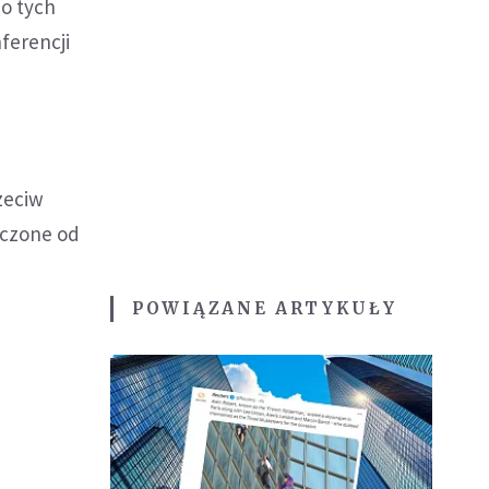
po tych
ferencji
zeciw
oczone od
m
POWIĄZANE ARTYKUŁY