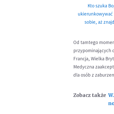
Kto szuka Bo
ukierunkowywać n
sobie, aż znaj
Od tamtego moment
przypominających dl
Francja, Wielka Bry
Medyczna zaakcepto
dla osób z zaburzen
Zobacz także
W.
no