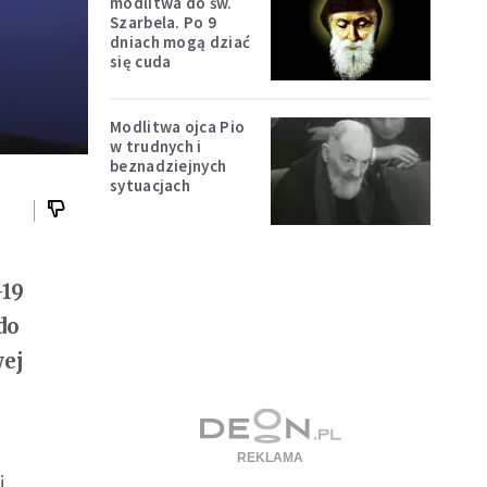
modlitwa do św.
Szarbela. Po 9
dniach mogą dziać
się cuda
Modlitwa ojca Pio
w trudnych i
beznadziejnych
sytuacjach
-19
do
wej
i