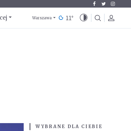
11
°
cej
Warszawa
WYBRANE DLA CIEBIE