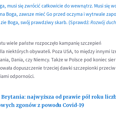
ga, musi się zwrócić całkowicie do wewnątrz. Musi się w
a Boga, zawsze mieć Go przed oczyma i wytrwale zap
dzie Boga, swój prawdziwy skarb. (Sprawdź:
Rozwój duc
u wiele państw rozpoczęło kampanię szczepień
a niektórych obywateli. Poza USA, to między innymi Izr
tania, Dania, czy Niemcy. Także w Polsce pod koniec sie
wała dopuszczenie trzeciej dawki szczepionki przeciw
iami odporności.
 Brytania: najwyższa od prawie pół roku licz
wych zgonów z powodu Covid-19