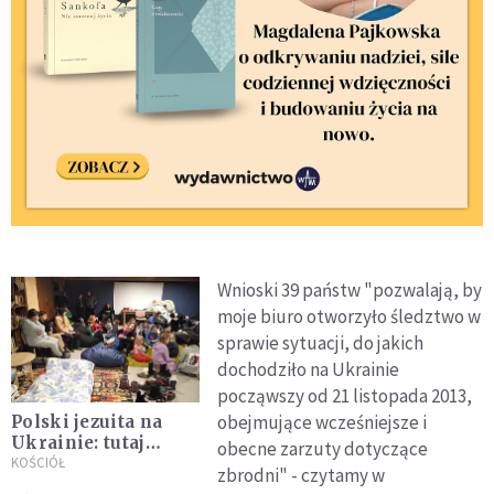
Wnioski 39 państw "pozwalają, by
moje biuro otworzyło śledztwo w
sprawie sytuacji, do jakich
dochodziło na Ukrainie
począwszy od 21 listopada 2013,
obejmujące wcześniejsze i
Polski jezuita na
Ukrainie: tutaj
obecne zarzuty dotyczące
dokonuje się coś
KOŚCIÓŁ
zbrodni" - czytamy w
wielkiego od strony