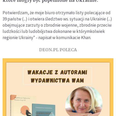
które mogły być popełnione na Ukrainie.
Potwierdzam, że moje biuro otrzymało listy polecające od
39 państw (...) i otwiera śledztwo ws. sytuacji na Ukrainie (...)
obejmujące zarzuty o zbrodnie wojenne, zbrodnie przeciw
ludzkości lub ludobójstwa dokonane w którymkolwiek
regionie Ukrainy" - napisał w komunikacie Khan.
DEON.PL POLECA