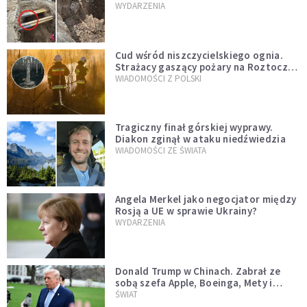
mężczyzny z czasów potopu
WYDARZENIA
szwedzkiego
Cud wśród niszczycielskiego ognia.
Strażacy gaszący pożary na Roztoczu
opublikowali niezwykłe zdjęcie
WIADOMOŚCI Z POLSKI
Tragiczny finał górskiej wyprawy.
Diakon zginął w ataku niedźwiedzia
WIADOMOŚCI ZE ŚWIATA
Angela Merkel jako negocjator między
Rosją a UE w sprawie Ukrainy?
WYDARZENIA
Donald Trump w Chinach. Zabrał ze
sobą szefa Apple, Boeinga, Mety i
Muska
ŚWIAT