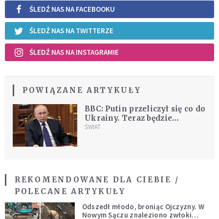
ŚLEDŹ NAS NA FACEBOOKU
ŚLEDŹ NAS NA TWITTERZE
ŚLEDŹ NAS NA INSTAGRAMIE
POWIĄZANE ARTYKUŁY
BBC: Putin przeliczył się co do
Ukrainy. Teraz będzie
atakował jeszcze brutalniej
ŚWIAT
REKOMENDOWANE DLA CIEBIE /
POLECANE ARTYKUŁY
Odszedł młodo, broniąc Ojczyzny. W
Nowym Sączu znaleziono zwłoki