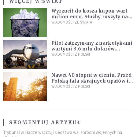
WIĘCEJ W:
ŚWIAT
Wyrzucił do kosza kupon wart
milion euro. Służby ruszyły na
poszukiwania
WIADOMOŚCI ZE ŚWIATA
Pilot zatrzymany z narkotykami
wartymi 3,6 mln dolarów.
Śledczy podejrzewają, że latał
WIADOMOŚCI Z POLSKI
pod ich wpływem
Nawet 40 stopni w cieniu. Przed
Polską fala skrajnych upałów i
gwałtowne burze
WIADOMOŚCI Z POLSKI
SKOMENTUJ ARTYKUŁ
Trybunał w Hadze wszczął śledztwo ws. zbrodni wojennych na