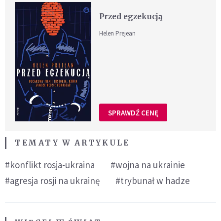
Przed egzekucją
Helen Prejean
SPRAWDŹ CENĘ
TEMATY W ARTYKULE
#konflikt rosja-ukraina
#wojna na ukrainie
#agresja rosji na ukrainę
#trybunał w hadze