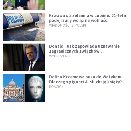
Krwawa strzelanina w Lubinie. 21-letni
podejrzany wciąż na wolności
WIADOMOŚCI Z POLSKI
Donald Tusk zapowiada uznawanie
zagranicznych związków
jednopłciowych. "Państwo oblało ten
WYDARZENIA
test"
Dolina Krzemowa puka do Watykanu.
Dlaczego giganci AI słuchają księży?
KOŚCIÓŁ