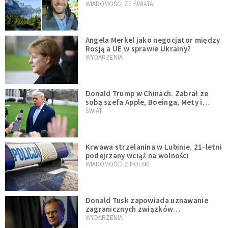
WIADOMOŚCI ZE ŚWIATA
Angela Merkel jako negocjator między
Rosją a UE w sprawie Ukrainy?
WYDARZENIA
Donald Trump w Chinach. Zabrał ze
sobą szefa Apple, Boeinga, Mety i
Muska
ŚWIAT
Krwawa strzelanina w Lubinie. 21-letni
podejrzany wciąż na wolności
WIADOMOŚCI Z POLSKI
Donald Tusk zapowiada uznawanie
zagranicznych związków
jednopłciowych. "Państwo oblało ten
WYDARZENIA
test"