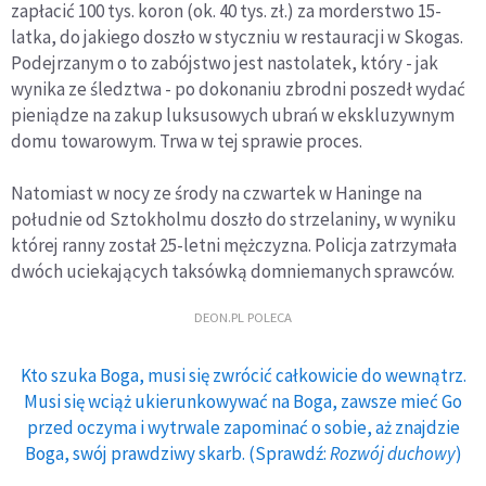
zapłacić 100 tys. koron (ok. 40 tys. zł.) za morderstwo 15-
latka, do jakiego doszło w styczniu w restauracji w Skogas.
Podejrzanym o to zabójstwo jest nastolatek, który - jak
wynika ze śledztwa - po dokonaniu zbrodni poszedł wydać
pieniądze na zakup luksusowych ubrań w ekskluzywnym
domu towarowym. Trwa w tej sprawie proces.
Natomiast w nocy ze środy na czwartek w Haninge na
południe od Sztokholmu doszło do strzelaniny, w wyniku
której ranny został 25-letni mężczyzna. Policja zatrzymała
dwóch uciekających taksówką domniemanych sprawców.
DEON.PL POLECA
Kto szuka Boga, musi się zwrócić całkowicie do wewnątrz.
Musi się wciąż ukierunkowywać na Boga, zawsze mieć Go
przed oczyma i wytrwale zapominać o sobie, aż znajdzie
Boga, swój prawdziwy skarb. (Sprawdź:
Rozwój duchowy
)