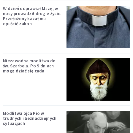
W dzień odprawiał Mszę, w
nocy prowadził drugie życie.
Przełożony kazał mu
opuścić zakon
Niezawodna modlitwa do
św. Szarbela. Po 9 dniach
mogą dziać się cuda
Modlitwa ojca Pio w
trudnych i beznadziejnych
sytuacjach