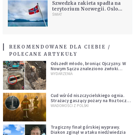
Szwedzka rakieta spadła na
terytorium Norwegii. Oslo
gani Sztokholm
ŚWIAT
REKOMENDOWANE DLA CIEBIE /
POLECANE ARTYKUŁY
Odszedł młodo, broniąc Ojczyzny. W
Nowym Sączu znaleziono zwłoki
mężczyzny z czasów potopu
WYDARZENIA
szwedzkiego
Cud wśród niszczycielskiego ognia.
Strażacy gaszący pożary na Roztoczu
opublikowali niezwykłe zdjęcie
WIADOMOŚCI Z POLSKI
Tragiczny finał górskiej wyprawy.
Diakon zginął w ataku niedźwiedzia