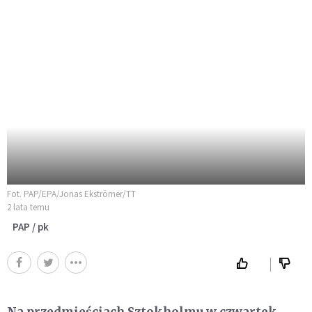
Fot. PAP/EPA/Jonas Ekströmer/TT
2 lata temu
PAP / pk
Na przedmieściach Sztokholmu w czwartek