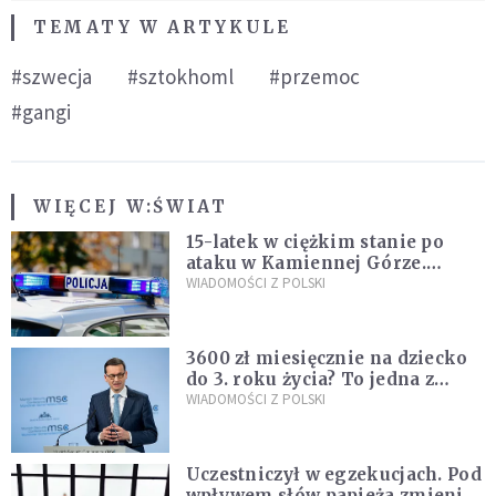
TEMATY W ARTYKULE
#szwecja
#sztokhoml
#przemoc
#gangi
WIĘCEJ W:
ŚWIAT
15-latek w ciężkim stanie po
ataku w Kamiennej Górze.
Policja zatrzymała dwóch
WIADOMOŚCI Z POLSKI
nastolatków
3600 zł miesięcznie na dziecko
do 3. roku życia? To jedna z
propozycji programu "Rozwój
WIADOMOŚCI Z POLSKI
Plus"
Uczestniczył w egzekucjach. Pod
wpływem słów papieża zmienił