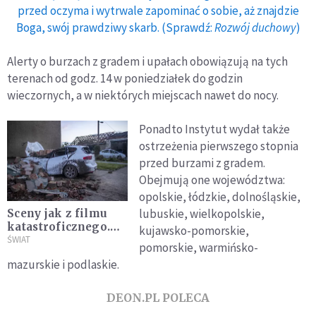
przed oczyma i wytrwale zapominać o sobie, aż znajdzie
Boga, swój prawdziwy skarb. (Sprawdź:
Rozwój duchowy
)
Alerty o burzach z gradem i upałach obowiązują na tych
terenach od godz. 14 w poniedziałek do godzin
wieczornych, a w niektórych miejscach nawet do nocy.
Ponadto Instytut wydał także
ostrzeżenia pierwszego stopnia
przed burzami z gradem.
Obejmują one województwa:
opolskie, łódzkie, dolnośląskie,
lubuskie, wielkopolskie,
Sceny jak z filmu
katastroficznego.
kujawsko-pomorskie,
Tak wyglądało
ŚWIAT
pomorskie, warmińsko-
tornado w Czechach
mazurskie i podlaskie.
[WIDEO]
DEON.PL POLECA