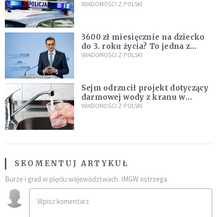
Policja zatrzymała dwóch
WIADOMOŚCI Z POLSKI
nastolatków
3600 zł miesięcznie na dziecko
do 3. roku życia? To jedna z
propozycji programu "Rozwój
WIADOMOŚCI Z POLSKI
Plus"
Sejm odrzucił projekt dotyczący
darmowej wody z kranu w
restauracjach
WIADOMOŚCI Z POLSKI
SKOMENTUJ ARTYKUŁ
Burze i grad w pięciu województwach. IMGW ostrzega