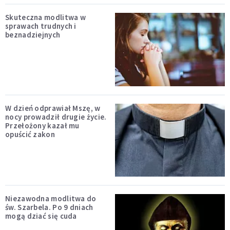
Skuteczna modlitwa w
sprawach trudnych i
beznadziejnych
W dzień odprawiał Mszę, w
nocy prowadził drugie życie.
Przełożony kazał mu
opuścić zakon
Niezawodna modlitwa do
św. Szarbela. Po 9 dniach
mogą dziać się cuda