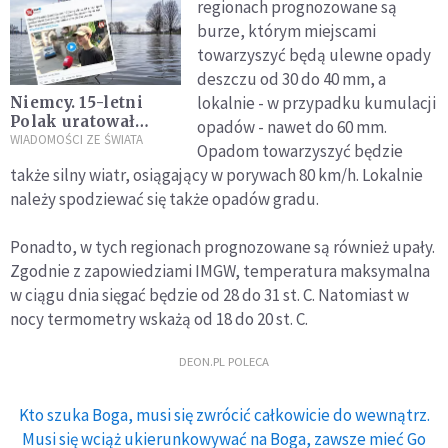
regionach prognozowane są
burze, którym miejscami
towarzyszyć będą ulewne opady
deszczu od 30 do 40 mm, a
lokalnie - w przypadku kumulacji
Niemcy. 15-letni
Polak uratował
opadów - nawet do 60 mm.
tonącego strażaka
WIADOMOŚCI ZE ŚWIATA
Opadom towarzyszyć będzie
także silny wiatr, osiągający w porywach 80 km/h. Lokalnie
należy spodziewać się także opadów gradu.
Ponadto, w tych regionach prognozowane są również upały.
Zgodnie z zapowiedziami IMGW, temperatura maksymalna
w ciągu dnia sięgać będzie od 28 do 31 st. C. Natomiast w
nocy termometry wskażą od 18 do 20 st. C.
DEON.PL POLECA
Kto szuka Boga, musi się zwrócić całkowicie do wewnątrz.
Musi się wciąż ukierunkowywać na Boga, zawsze mieć Go