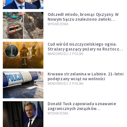
natychmiast”
Odszedł młodo, broniąc Ojczyzny. W
Nowym Sączu znaleziono zwłoki
mężczyzny z czasów potopu
WYDARZENIA
szwedzkiego
Cud wśród niszczycielskiego ognia.
Strażacy gaszący pożary na Roztoczu
opublikowali niezwykłe zdjęcie
WIADOMOŚCI Z POLSKI
Krwawa strzelanina w Lubinie. 21-letni
podejrzany wciąż na wolności
WIADOMOŚCI Z POLSKI
Donald Tusk zapowiada uznawanie
zagranicznych związków
jednopłciowych. "Państwo oblało ten
WYDARZENIA
test"