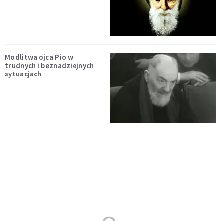
Modlitwa ojca Pio w
trudnych i beznadziejnych
sytuacjach