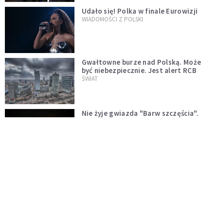
Udało się! Polka w finale Eurowizji
WIADOMOŚCI Z POLSKI
Gwałtowne burze nad Polską. Może
być niebezpiecznie. Jest alert RCB
ŚWIAT
Nie żyje gwiazda "Barw szczęścia".
"Mam nadzieję, że spotkała się już z
Bogiem, którego tak bardzo kochała"
WYDARZENIA