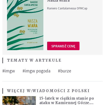
Nasza wiara
Raniero Cantalamessa OFMCap
SPRAWDŹ CENĘ
TEMATY W ARTYKULE
#imgw
#imgw pogoda
#burze
WIĘCEJ W:
WIADOMOŚCI Z POLSKI
15-latek w ciężkim stanie po
ataku w Kamiennej Górze.