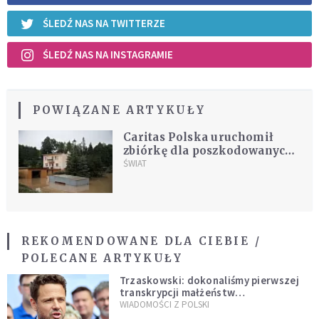
ŚLEDŹ NAS NA TWITTERZE
ŚLEDŹ NAS NA INSTAGRAMIE
POWIĄZANE ARTYKUŁY
Caritas Polska uruchomił
zbiórkę dla poszkodowanych
w nawałnicach w Polsce,
ŚWIAT
Niemczech, Belgii i w
Holandii
REKOMENDOWANE DLA CIEBIE /
POLECANE ARTYKUŁY
Trzaskowski: dokonaliśmy pierwszej
transkrypcji małżeństw
jednopłciowych. “Tak jak
WIADOMOŚCI Z POLSKI
zapowiadałem, bez zwłoki,