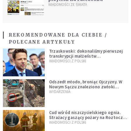
WIADOMOŚCI ZE ŚWIATA
REKOMENDOWANE DLA CIEBIE /
POLECANE ARTYKUŁY
Trzaskowski: dokonaliśmy pierwszej
transkrypcji małżeństw
jednopłciowych. “Tak jak
WIADOMOŚCI Z POLSKI
zapowiadałem, bez zwłoki,
natychmiast”
Odszedł młodo, broniąc Ojczyzny. W
Nowym Sączu znaleziono zwłoki
mężczyzny z czasów potopu
WYDARZENIA
szwedzkiego
Cud wśród niszczycielskiego ognia.
Strażacy gaszący pożary na Roztoczu
opublikowali niezwykłe zdjęcie
WIADOMOŚCI Z POLSKI