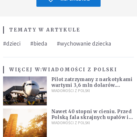
TEMATY W ARTYKULE
#dzieci
#bieda
#wychowanie dziecka
WIĘCEJ W:
WIADOMOŚCI Z POLSKI
Pilot zatrzymany z narkotykami
wartymi 3,6 mln dolarów.
Śledczy podejrzewają, że latał
WIADOMOŚCI Z POLSKI
pod ich wpływem
Nawet 40 stopni w cieniu. Przed
Polską fala skrajnych upałów i
gwałtowne burze
WIADOMOŚCI Z POLSKI