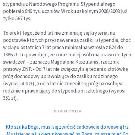
stypendia z Narodowego Programu Stypendialnego
pobierało 949 tys. uczniów. W roku szkolnym 2008/2009 już
tylko 567 tys.
To efekt tego, że od lat nie zmieniają się kryteria, na
podstawie których przyznawane są zasiłki i stypendia, choć
w ciągu ostatnich 7 lat płaca minimalna wzrosła z 824 do
1386 zł. To powoduje, że coraz mniej osób ma prawo do tych
świadczeń – zaznacza Magdalena Kaszulanis, rzecznik
prasowy ZNP. - Od 7 lat nie zwiększył się też ani o złotówkę
próg dochodowy uprawniający do zasiłku rodzinnego
(wynosi 504 zł), a od 5 lat nie zmienił się próg na osobę w
rodzinie uprawniający do stypendium szkolnego (wynosi
351 zł).
DEON.PL POLECA
Kto szuka Boga, musi się zwrócić całkowicie do wewnątrz.
Musi się wciąż ukierunkowywać na Boga, zawsze mieć Go