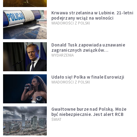
Krwawa strzelanina w Lubinie. 21-letni
podejrzany wciąż na wolności
WIADOMOŚCI Z POLSKI
Donald Tusk zapowiada uznawanie
zagranicznych związków
jednopłciowych. "Państwo oblało ten
WYDARZENIA
test"
Udało się! Polka w finale Eurowizji
WIADOMOŚCI Z POLSKI
Gwałtowne burze nad Polską. Może
być niebezpiecznie. Jest alert RCB
ŚWIAT