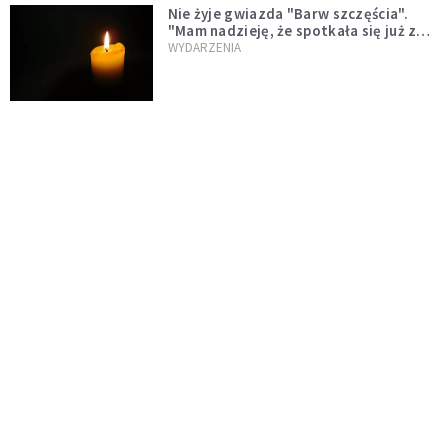
Nie żyje gwiazda "Barw szczęścia".
"Mam nadzieję, że spotkała się już z
Bogiem, którego tak bardzo kochała"
WYDARZENIA