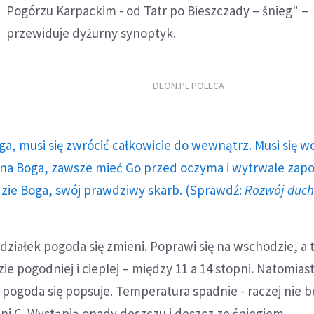
Pogórzu Karpackim - od Tatr po Bieszczady – śnieg" –
przewiduje dyżurny synoptyk.
DEON.PL POLECA
ga, musi się zwrócić całkowicie do wewnątrz. Musi się w
a Boga, zawsze mieć Go przed oczyma i wytrwale zap
dzie Boga, swój prawdziwy skarb. (Sprawdź:
Rozwój duc
ziałek pogoda się zmieni. Poprawi się na wschodzie, a 
ie pogodniej i cieplej – między 11 a 14 stopni. Natomias
 pogoda się popsuje. Temperatura spadnie - raczej nie b
ni C. Wystąpią opady deszczu i deszcz ze śniegiem.