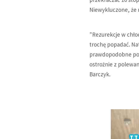
Niewykluczone, że r
"Rezurekcje w chłod
trochę popadać. Nat
prawdopodobne pojaw
ostrożnie z polewa
Barczyk.