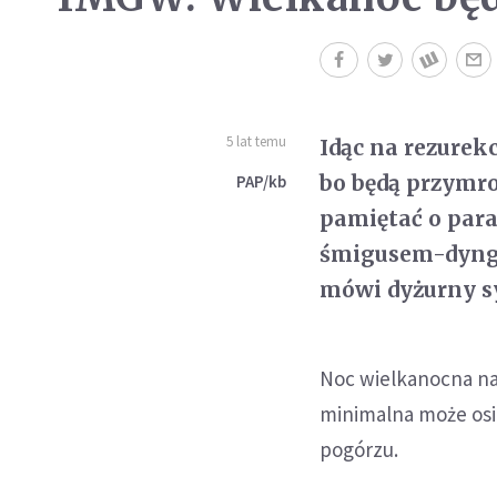
5 lat temu
Idąc na rezurek
bo będą przymro
PAP/kb
pamiętać o paras
śmigusem-dyngu
mówi dyżurny 
Noc wielkanocna na
minimalna może osią
pogórzu.