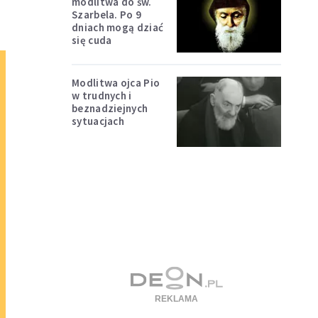
modlitwa do św.
Szarbela. Po 9
dniach mogą dziać
się cuda
Modlitwa ojca Pio
w trudnych i
beznadziejnych
sytuacjach