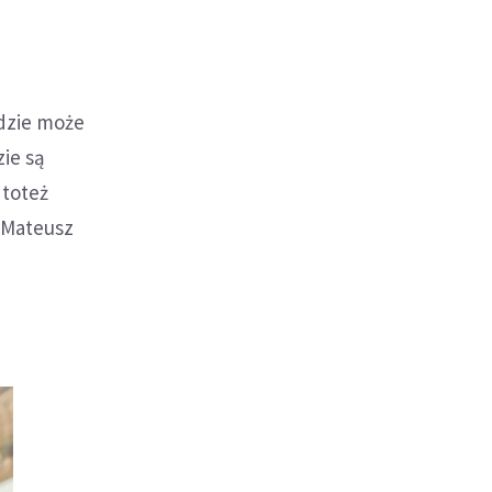
odzie może
ie są
 toteż
 Mateusz