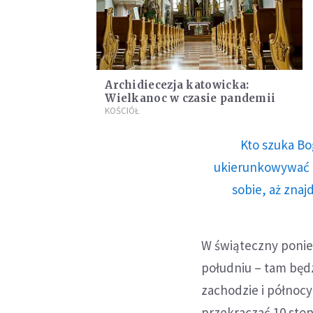
Archidiecezja katowicka:
Wielkanoc w czasie pandemii
KOŚCIÓŁ
Kto szuka Bo
ukierunkowywać n
sobie, aż znaj
W świąteczny ponied
południu – tam będz
zachodzie i północy
przekraczać 10 stop