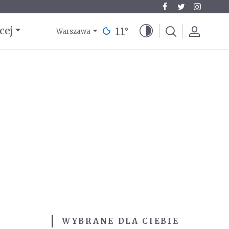
11
°
cej
Warszawa
WYBRANE DLA CIEBIE