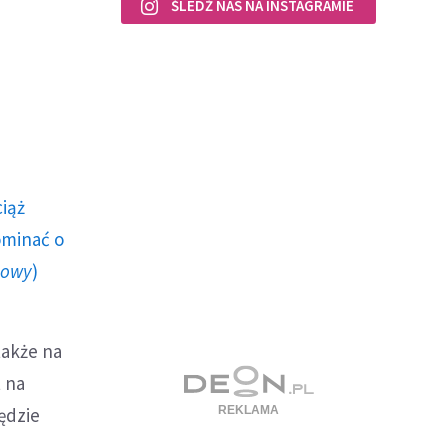
ŚLEDŹ NAS NA INSTAGRAMIE
ciąż
ominać o
howy
)
także na
t na
ędzie