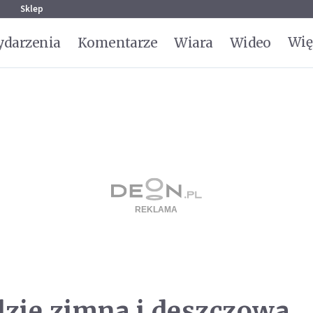
g
Sklep
Wię
darzenia
Komentarze
Wiara
Wideo
zie zimna i deszczowa