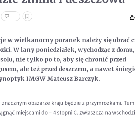
cje w wielkanocny poranek należy się ubrać c
zki. W lany poniedziałek, wychodząc z domu,
olu, nie tylko po to, aby się chronić przed
sem, ale też przed deszczem, a nawet śnieg
synoptyk IMGW Mateusz Barczyk.
 znacznym obszarze kraju będzie z przymrozkami. Tem
gnąć miejscami do – 4 stopni C. zwłaszcza na wschodzi