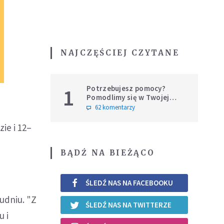
NAJCZĘŚCIEJ CZYTANE
Potrzebujesz pomocy?
1
Pomodlimy się w Twojej
intencji
62 komentarzy
ie i 12–
BĄDŹ NA BIEŻĄCO
ŚLEDŹ NAS NA FACEBOOKU
udniu. "Z
ŚLEDŹ NAS NA TWITTERZE
u i