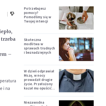
Potrzebujesz
pomocy?
Pomodlimy się w
Twojej intencji
iepło,
 trzeba
Skuteczna
modlitwa w
sprawach trudnych
i beznadziejnych
iem –
W dzień odprawiał
Mszę, w nocy
prowadził drugie
peratura
życie. Przełożony
e i na
kazał mu opuścić
zakon
Niezawodna