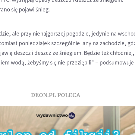
ano się pojawi śnieg.
zie, ale przy nienajgorszej pogodzie, jedynie na wsch
omiast poniedziałek szczególnie lany na zachodzie, gdz
ią deszcz i deszcz ze śniegiem. Będzie też chłodniej,
niem wodą, żebyśmy się nie przeziębili" – podsumowuje
DEON.PL POLECA