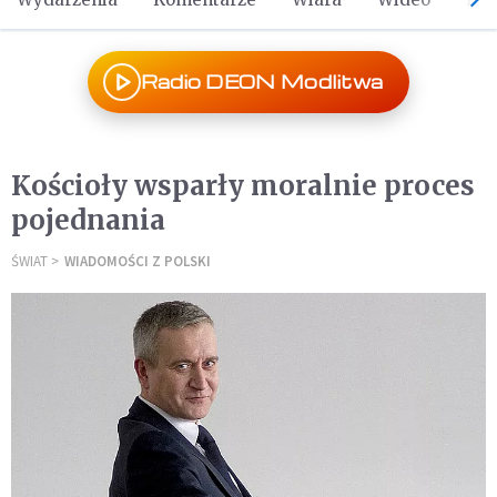
Radio DEON Modlitwa
Kościoły wsparły moralnie proces
pojednania
ŚWIAT
WIADOMOŚCI Z POLSKI