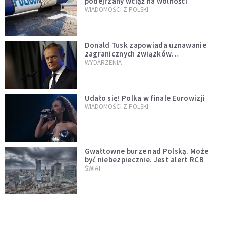
podejrzany wciąż na wolności
WIADOMOŚCI Z POLSKI
Donald Tusk zapowiada uznawanie
zagranicznych związków
jednopłciowych. "Państwo oblało ten
WYDARZENIA
test"
Udało się! Polka w finale Eurowizji
WIADOMOŚCI Z POLSKI
Gwałtowne burze nad Polską. Może
być niebezpiecznie. Jest alert RCB
ŚWIAT
Nie żyje gwiazda "Barw szczęścia".
"Mam nadzieję, że spotkała się już z
Bogiem, którego tak bardzo kochała"
WYDARZENIA