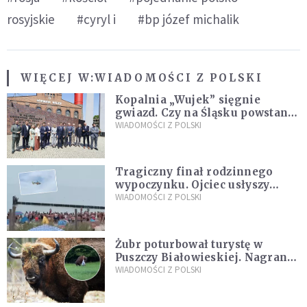
rosyjskie
#cyryl i
#bp józef michalik
WIĘCEJ W:
WIADOMOŚCI Z POLSKI
Kopalnia „Wujek” sięgnie
gwiazd. Czy na Śląsku powstanie
„Dolina Krzemowa”?
WIADOMOŚCI Z POLSKI
Tragiczny finał rodzinnego
wypoczynku. Ojciec usłyszy
zarzuty
WIADOMOŚCI Z POLSKI
Żubr poturbował turystę w
Puszczy Białowieskiej. Nagranie
daje do myślenia
WIADOMOŚCI Z POLSKI