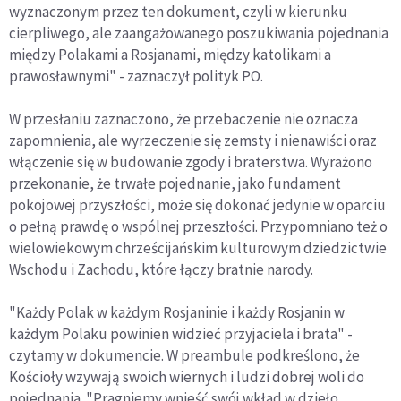
wyznaczonym przez ten dokument, czyli w kierunku
cierpliwego, ale zaangażowanego poszukiwania pojednania
między Polakami a Rosjanami, między katolikami a
prawosławnymi" - zaznaczył polityk PO.
W przesłaniu zaznaczono, że przebaczenie nie oznacza
zapomnienia, ale wyrzeczenie się zemsty i nienawiści oraz
włączenie się w budowanie zgody i braterstwa. Wyrażono
przekonanie, że trwałe pojednanie, jako fundament
pokojowej przyszłości, może się dokonać jedynie w oparciu
o pełną prawdę o wspólnej przeszłości. Przypomniano też o
wielowiekowym chrześcijańskim kulturowym dziedzictwie
Wschodu i Zachodu, które łączy bratnie narody.
"Każdy Polak w każdym Rosjaninie i każdy Rosjanin w
każdym Polaku powinien widzieć przyjaciela i brata" -
czytamy w dokumencie. W preambule podkreślono, że
Kościoły wzywają swoich wiernych i ludzi dobrej woli do
pojednania. "Pragniemy wnieść swój wkład w dzieło