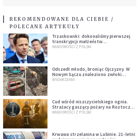
REKOMENDOWANE DLA CIEBIE /
POLECANE ARTYKUŁY
Trzaskowski: dokonaliśmy pierwszej
transkrypcji małżeństw
jednopłciowych. “Tak jak
WIADOMOŚCI Z POLSKI
zapowiadałem, bez zwłoki,
natychmiast”
Odszedł młodo, broniąc Ojczyzny. W
Nowym Sączu znaleziono zwłoki
mężczyzny z czasów potopu
WYDARZENIA
szwedzkiego
Cud wśród niszczycielskiego ognia.
Strażacy gaszący pożary na Roztoczu
opublikowali niezwykłe zdjęcie
WIADOMOŚCI Z POLSKI
Krwawa strzelanina w Lubinie. 21-letni