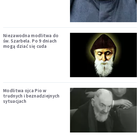
Niezawodna modlitwa do
św. Szarbela. Po 9 dniach
mogą dziać się cuda
Modlitwa ojca Pio w
trudnych i beznadziejnych
sytuacjach