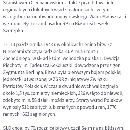
Stanisławem Ciechanowskim, a także przedstawiciele
regionalnych i lokalnych władz białoruskich - w tym
wicegubernator obwodu mohylewskiego Waler Małaszka - i
weterani. Był też ambasador RP na Białorusi Leszek
Szerepka.
12 i 13 października 1943 r. w okolicach Lenino bitwę z
Niemcami stoczyła radziecka 33. Armia Frontu
Zachodniego, w skład której wchodziła polska 1. Dywizja
Piechoty im. Tadeusza Kościuszki, dowodzona przez gen.
Zygmunta Berlinga. Bitwa była pierwszym bojem polskiej
jednostki utworzonej w ZSRR z inicjatywy Związku
Patriotów Polskich. W czasie dwudniowych walk zginęło
około 1,5 tys. żołnierzy niemieckich, 326 wzięto do niewoli,
zdobyto m.in. 58 dział i moździerzy. Straty wśród Polaków
wyniosły 512 zabitych lub zmarłych z powodu ran, 1776
rannych i 663 zaginionych.
SLD chce, by 70. rocznicę bitwy uczcił Sejm na najbliższym,