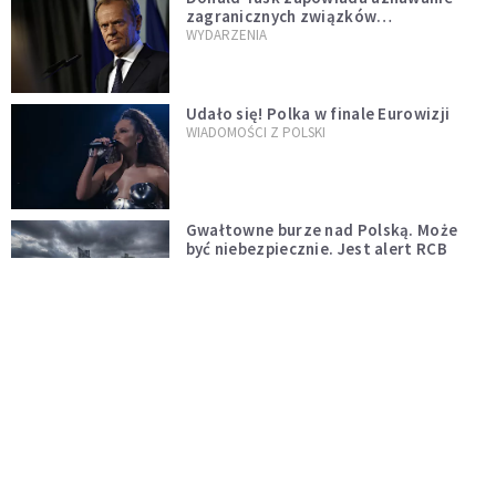
zagranicznych związków
jednopłciowych. "Państwo oblało ten
WYDARZENIA
test"
Udało się! Polka w finale Eurowizji
WIADOMOŚCI Z POLSKI
Gwałtowne burze nad Polską. Może
być niebezpiecznie. Jest alert RCB
ŚWIAT
Nie żyje gwiazda "Barw szczęścia".
"Mam nadzieję, że spotkała się już z
Bogiem, którego tak bardzo kochała"
WYDARZENIA