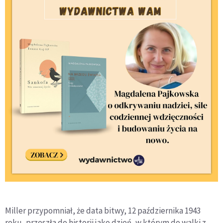
Miller przypomniał, że data bitwy, 12 października 1943
roku, przeszła do historii jako dzień, w którym do walki z