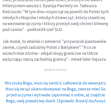
hitleryzmem weszła 1. Dywizja Piechoty im. Tadeusza
Kościuszki. "W tym dniu rozpoczął się powrót do Polski tych
młodych chłopców i młodych dziewcząt, którzy stawili się
na wezwanie ojczyzny i którzy przeżyli swój chrzest bitewny
pod Lenino" - podkreślił szef SLD.
Jak dodał, to właśnie ci żołnierze "przywracali piastowskie
ziemie, czynili zaślubiny Polski z Bałtykiem". "A co ze
wszech miar istotne - wbijali słupy graniczne na Odrze
wytyczając naszą zachodnią granicę" - mówił lider Sojuszu.
DEON.PL POLECA
Kto szuka Boga, musi się zwrócić całkowicie do wewnątrz.
Musi się wciąż ukierunkowywać na Boga, zawsze mieć Go
przed oczyma i wytrwale zapominać o sobie, aż znajdzie
Boga, swój prawdziwy skarb. (Sprawdź:
Rozwój duchowy
)