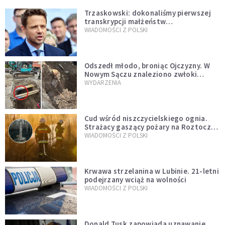
Trzaskowski: dokonaliśmy pierwszej
transkrypcji małżeństw
jednopłciowych. “Tak jak
WIADOMOŚCI Z POLSKI
zapowiadałem, bez zwłoki,
natychmiast”
Odszedł młodo, broniąc Ojczyzny. W
Nowym Sączu znaleziono zwłoki
mężczyzny z czasów potopu
WYDARZENIA
szwedzkiego
Cud wśród niszczycielskiego ognia.
Strażacy gaszący pożary na Roztoczu
opublikowali niezwykłe zdjęcie
WIADOMOŚCI Z POLSKI
Krwawa strzelanina w Lubinie. 21-letni
podejrzany wciąż na wolności
WIADOMOŚCI Z POLSKI
Donald Tusk zapowiada uznawanie