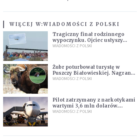
WIĘCEJ W:
WIADOMOŚCI Z POLSKI
Tragiczny finał rodzinnego
wypoczynku. Ojciec usłyszy
zarzuty
WIADOMOŚCI Z POLSKI
Żubr poturbował turystę w
Puszczy Białowieskiej. Nagranie
daje do myślenia
WIADOMOŚCI Z POLSKI
Pilot zatrzymany z narkotykami
wartymi 3,6 mln dolarów.
Śledczy podejrzewają, że latał
WIADOMOŚCI Z POLSKI
pod ich wpływem