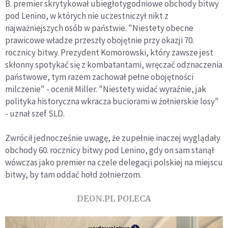
B. premier skrytykował ubiegłotygodniowe obchody bitwy
pod Lenino, w których nie uczestniczył nikt z
najważniejszych osób w państwie. "Niestety obecne
prawicowe władze przeszły obojętnie przy okazji 70.
rocznicy bitwy. Prezydent Komorowski, który zawsze jest
skłonny spotykać się z kombatantami, wręczać odznaczenia
państwowe, tym razem zachował pełne obojętności
milczenie" - ocenił Miller. "Niestety widać wyraźnie, jak
polityka historyczna wkracza buciorami w żołnierskie losy"
- uznał szef SLD.
Zwrócił jednocześnie uwagę, że zupełnie inaczej wyglądały
obchody 60. rocznicy bitwy pod Lenino, gdy on sam stanął
wówczas jako premier na czele delegacji polskiej na miejscu
bitwy, by tam oddać hołd żołnierzom.
DEON.PL POLECA