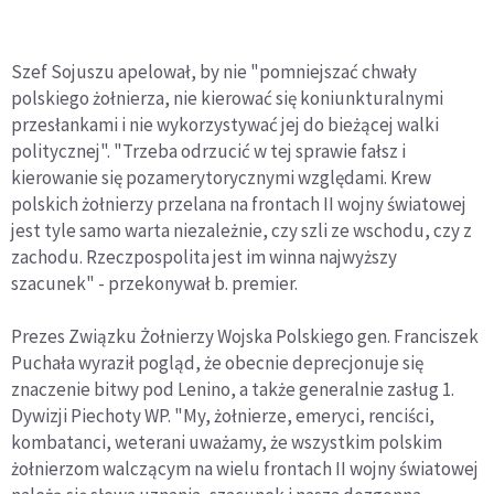
Szef Sojuszu apelował, by nie "pomniejszać chwały
polskiego żołnierza, nie kierować się koniunkturalnymi
przesłankami i nie wykorzystywać jej do bieżącej walki
politycznej". "Trzeba odrzucić w tej sprawie fałsz i
kierowanie się pozamerytorycznymi względami. Krew
polskich żołnierzy przelana na frontach II wojny światowej
jest tyle samo warta niezależnie, czy szli ze wschodu, czy z
zachodu. Rzeczpospolita jest im winna najwyższy
szacunek" - przekonywał b. premier.
Prezes Związku Żołnierzy Wojska Polskiego gen. Franciszek
Puchała wyraził pogląd, że obecnie deprecjonuje się
znaczenie bitwy pod Lenino, a także generalnie zasług 1.
Dywizji Piechoty WP. "My, żołnierze, emeryci, renciści,
kombatanci, weterani uważamy, że wszystkim polskim
żołnierzom walczącym na wielu frontach II wojny światowej