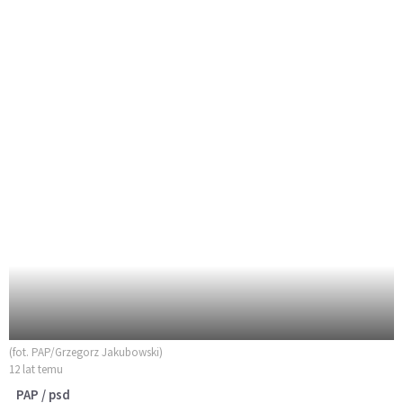
(fot. PAP/Grzegorz Jakubowski)
12 lat temu
PAP / psd