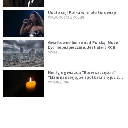
Udało się! Polka w finale Eurowizji
WIADOMOŚCI Z POLSKI
Gwałtowne burze nad Polską. Może
być niebezpiecznie. Jest alert RCB
ŚWIAT
Nie żyje gwiazda "Barw szczęścia".
"Mam nadzieję, że spotkała się już z
Bogiem, którego tak bardzo kochała"
WYDARZENIA