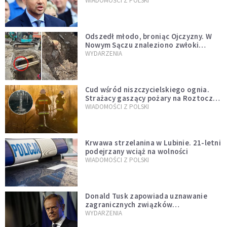
jednopłciowych. “Tak jak
WIADOMOŚCI Z POLSKI
zapowiadałem, bez zwłoki,
natychmiast”
Odszedł młodo, broniąc Ojczyzny. W
Nowym Sączu znaleziono zwłoki
mężczyzny z czasów potopu
WYDARZENIA
szwedzkiego
Cud wśród niszczycielskiego ognia.
Strażacy gaszący pożary na Roztoczu
opublikowali niezwykłe zdjęcie
WIADOMOŚCI Z POLSKI
Krwawa strzelanina w Lubinie. 21-letni
podejrzany wciąż na wolności
WIADOMOŚCI Z POLSKI
Donald Tusk zapowiada uznawanie
zagranicznych związków
jednopłciowych. "Państwo oblało ten
WYDARZENIA
test"