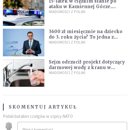
15-latek w ciężkim stanie po
ataku w Kamiennej Górze.
Policja zatrzymała dwóch
WIADOMOŚCI Z POLSKI
nastolatków
3600 zł miesięcznie na dziecko
do 3. roku życia? To jedna z
propozycji programu "Rozwój
WIADOMOŚCI Z POLSKI
Plus"
Sejm odrzucił projekt dotyczący
darmowej wody z kranu w
restauracjach
WIADOMOŚCI Z POLSKI
SKOMENTUJ ARTYKUŁ
Polski batalion czołgów w szpicy NATO