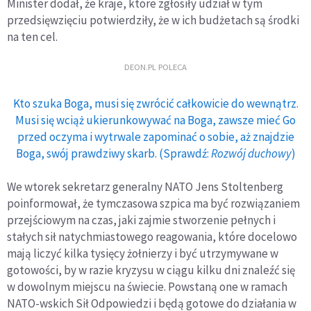
Minister dodał, że kraje, które zgłosiły udział w tym
przedsięwzięciu potwierdziły, że w ich budżetach są środki
na ten cel.
DEON.PL POLECA
Kto szuka Boga, musi się zwrócić całkowicie do wewnątrz.
Musi się wciąż ukierunkowywać na Boga, zawsze mieć Go
przed oczyma i wytrwale zapominać o sobie, aż znajdzie
Boga, swój prawdziwy skarb. (Sprawdź:
Rozwój duchowy
)
We wtorek sekretarz generalny NATO Jens Stoltenberg
poinformował, że tymczasowa szpica ma być rozwiązaniem
przejściowym na czas, jaki zajmie stworzenie pełnych i
stałych sił natychmiastowego reagowania, które docelowo
mają liczyć kilka tysięcy żołnierzy i być utrzymywane w
gotowości, by w razie kryzysu w ciągu kilku dni znaleźć się
w dowolnym miejscu na świecie. Powstaną one w ramach
NATO-wskich Sił Odpowiedzi i będą gotowe do działania w