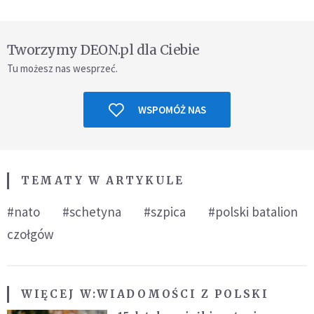
Tworzymy DEON.pl dla Ciebie
Tu możesz nas wesprzeć.
WSPOMÓŻ NAS
TEMATY W ARTYKULE
#nato
#schetyna
#szpica
#polski batalion
czołgów
WIĘCEJ W:
WIADOMOŚCI Z POLSKI