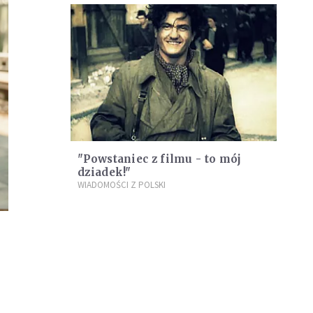
"Powstaniec z filmu - to mój
dziadek!"
WIADOMOŚCI Z POLSKI