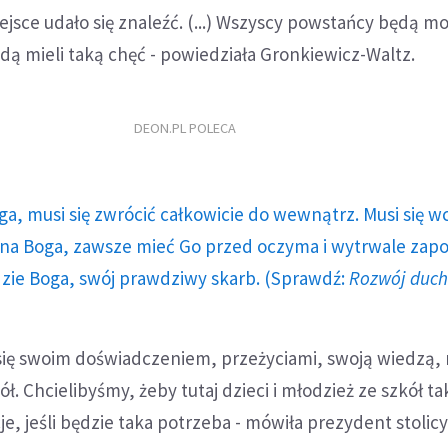
miejsce udało się znaleźć. (...) Wszyscy powstańcy będą mo
ędą mieli taką chęć - powiedziała Gronkiewicz-Waltz.
DEON.PL POLECA
ga, musi się zwrócić całkowicie do wewnątrz. Musi się w
a Boga, zawsze mieć Go przed oczyma i wytrwale zap
dzie Boga, swój prawdziwy skarb. (Sprawdź:
Rozwój duc
się swoim doświadczeniem, przeżyciami, swoją wiedzą, 
ł. Chcielibyśmy, żeby tutaj dzieci i młodzież ze szkół ta
je, jeśli będzie taka potrzeba - mówiła prezydent stolicy