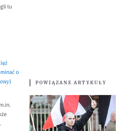
gli tu
ciąż
ominać o
howy
)
POWIĄZANE ARTYKUŁY
m.in.
kże
.