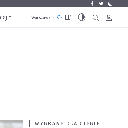
11
°
cej
Warszawa
WYBRANE DLA CIEBIE