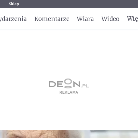
g
Sklep
Wię
darzenia
Komentarze
Wiara
Wideo