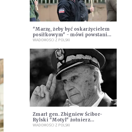
"Marzę, żeby być oskarżycielem
posiłkowym" - mówi powstaniec
warszawski ws. polskich
WIADOMOŚCI Z POLSKI
neonazistów
Zmarł gen. Zbigniew Ścibor-
Rylski "Motyl" żołnierz
Powstania Warszawskiego
WIADOMOŚCI Z POLSKI