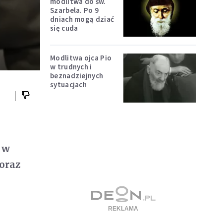
modlitwa do św.
Szarbela. Po 9
dniach mogą dziać
się cuda
Modlitwa ojca Pio
w trudnych i
beznadziejnych
sytuacjach
 w
 oraz