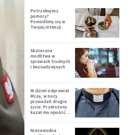
Potrzebujesz
pomocy?
Pomodlimy się w
Twojej intencji
Skuteczna
modlitwa w
sprawach trudnych
i beznadziejnych
W dzień odprawiał
Mszę, w nocy
prowadził drugie
życie. Przełożony
kazał mu opuścić
zakon
Niezawodna