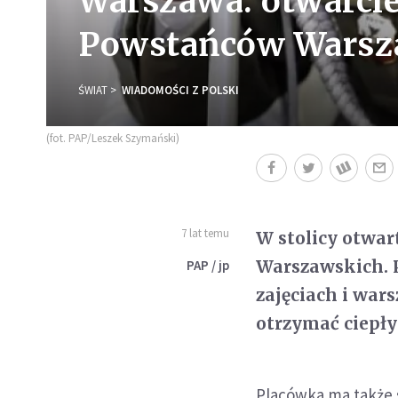
Warszawa: otwarci
Powstańców Warsz
ŚWIAT
WIADOMOŚCI Z POLSKI
(fot. PAP/Leszek Szymański)
7 lat temu
W stolicy otwar
Warszawskich. P
PAP / jp
zajęciach i war
otrzymać ciepły
Placówka ma także s