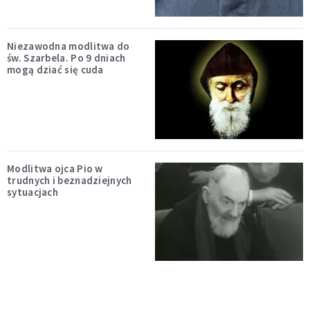
Niezawodna modlitwa do
św. Szarbela. Po 9 dniach
mogą dziać się cuda
Modlitwa ojca Pio w
trudnych i beznadziejnych
sytuacjach