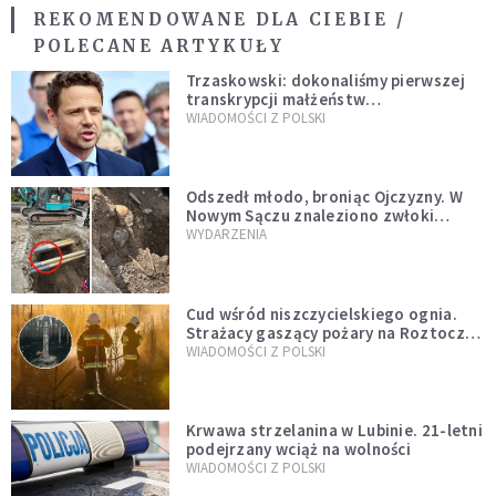
REKOMENDOWANE DLA CIEBIE /
POLECANE ARTYKUŁY
Trzaskowski: dokonaliśmy pierwszej
transkrypcji małżeństw
jednopłciowych. “Tak jak
WIADOMOŚCI Z POLSKI
zapowiadałem, bez zwłoki,
natychmiast”
Odszedł młodo, broniąc Ojczyzny. W
Nowym Sączu znaleziono zwłoki
mężczyzny z czasów potopu
WYDARZENIA
szwedzkiego
Cud wśród niszczycielskiego ognia.
Strażacy gaszący pożary na Roztoczu
opublikowali niezwykłe zdjęcie
WIADOMOŚCI Z POLSKI
Krwawa strzelanina w Lubinie. 21-letni
podejrzany wciąż na wolności
WIADOMOŚCI Z POLSKI