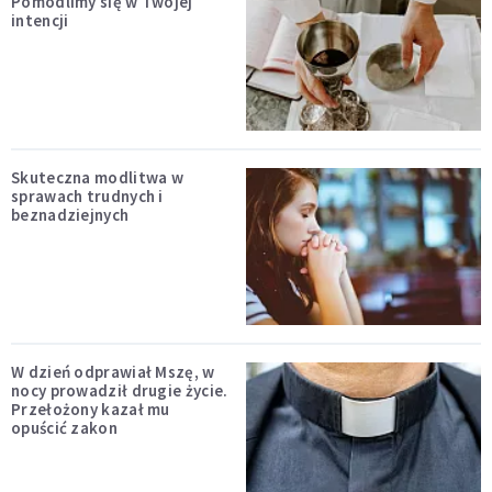
Pomodlimy się w Twojej
intencji
Skuteczna modlitwa w
sprawach trudnych i
beznadziejnych
W dzień odprawiał Mszę, w
nocy prowadził drugie życie.
Przełożony kazał mu
opuścić zakon