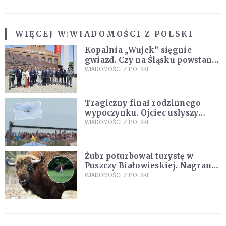
WIĘCEJ W:
WIADOMOŚCI Z POLSKI
Kopalnia „Wujek” sięgnie
gwiazd. Czy na Śląsku powstanie
„Dolina Krzemowa”?
WIADOMOŚCI Z POLSKI
Tragiczny finał rodzinnego
wypoczynku. Ojciec usłyszy
zarzuty
WIADOMOŚCI Z POLSKI
Żubr poturbował turystę w
Puszczy Białowieskiej. Nagranie
daje do myślenia
WIADOMOŚCI Z POLSKI