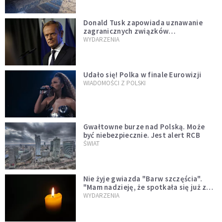
Donald Tusk zapowiada uznawanie
zagranicznych związków
jednopłciowych. "Państwo oblało ten
WYDARZENIA
test"
Udało się! Polka w finale Eurowizji
WIADOMOŚCI Z POLSKI
Gwałtowne burze nad Polską. Może
być niebezpiecznie. Jest alert RCB
ŚWIAT
Nie żyje gwiazda "Barw szczęścia".
"Mam nadzieję, że spotkała się już z
Bogiem, którego tak bardzo kochała"
WYDARZENIA