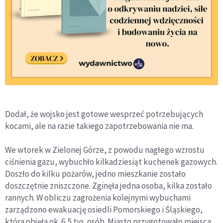
Dodał, że wojsko jest gotowe wesprzeć potrzebujących
kocami, ale na razie takiego zapotrzebowania nie ma.
We wtorek w Zielonej Górze, z powodu nagłego wzrostu
ciśnienia gazu, wybuchło kilkadziesiąt kuchenek gazowych.
Doszło do kilku pożarów, jedno mieszkanie zostało
doszczętnie zniszczone. Zginęła jedna osoba, kilka zostało
rannych. W obliczu zagrożenia kolejnymi wybuchami
zarządzono ewakuację osiedli Pomorskiego i Śląskiego,
która objęła ok. 6,5 tys. osób. Miasto przygotowało miejsca