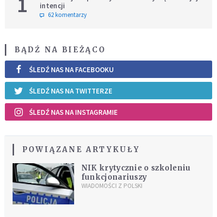
1
intencji
62 komentarzy
BĄDŹ NA BIEŻĄCO
ŚLEDŹ NAS NA FACEBOOKU
ŚLEDŹ NAS NA TWITTERZE
ŚLEDŹ NAS NA INSTAGRAMIE
POWIĄZANE ARTYKUŁY
NIK krytycznie o szkoleniu
funkcjonariuszy
WIADOMOŚCI Z POLSKI