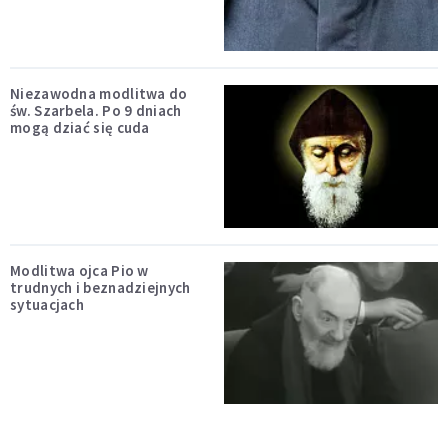
Niezawodna modlitwa do
św. Szarbela. Po 9 dniach
mogą dziać się cuda
Modlitwa ojca Pio w
trudnych i beznadziejnych
sytuacjach