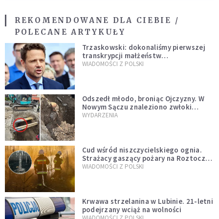
REKOMENDOWANE DLA CIEBIE /
POLECANE ARTYKUŁY
Trzaskowski: dokonaliśmy pierwszej
transkrypcji małżeństw
jednopłciowych. “Tak jak
WIADOMOŚCI Z POLSKI
zapowiadałem, bez zwłoki,
natychmiast”
Odszedł młodo, broniąc Ojczyzny. W
Nowym Sączu znaleziono zwłoki
mężczyzny z czasów potopu
WYDARZENIA
szwedzkiego
Cud wśród niszczycielskiego ognia.
Strażacy gaszący pożary na Roztoczu
opublikowali niezwykłe zdjęcie
WIADOMOŚCI Z POLSKI
Krwawa strzelanina w Lubinie. 21-letni
podejrzany wciąż na wolności
WIADOMOŚCI Z POLSKI