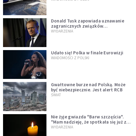
Donald Tusk zapowiada uznawanie
zagranicznych związków
jednopłciowych. "Państwo oblało ten
WYDARZENIA
test"
Udało się! Polka w finale Eurowizji
WIADOMOŚCI Z POLSKI
Gwałtowne burze nad Polską. Może
być niebezpiecznie. Jest alert RCB
ŚWIAT
Nie żyje gwiazda "Barw szczęścia".
"Mam nadzieję, że spotkała się już z
Bogiem, którego tak bardzo kochała"
WYDARZENIA