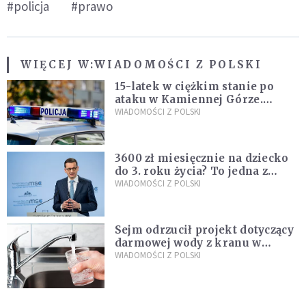
#policja
#prawo
WIĘCEJ W:
WIADOMOŚCI Z POLSKI
15-latek w ciężkim stanie po
ataku w Kamiennej Górze.
Policja zatrzymała dwóch
WIADOMOŚCI Z POLSKI
nastolatków
3600 zł miesięcznie na dziecko
do 3. roku życia? To jedna z
propozycji programu "Rozwój
WIADOMOŚCI Z POLSKI
Plus"
Sejm odrzucił projekt dotyczący
darmowej wody z kranu w
restauracjach
WIADOMOŚCI Z POLSKI