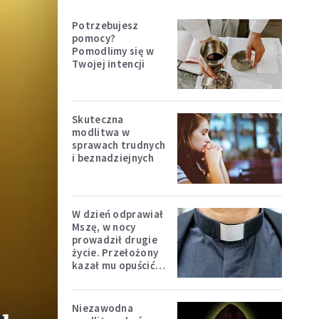
Potrzebujesz
pomocy?
Pomodlimy się w
Twojej intencji
Skuteczna
modlitwa w
sprawach trudnych
i beznadziejnych
W dzień odprawiał
Mszę, w nocy
prowadził drugie
życie. Przełożony
kazał mu opuścić
zakon
Niezawodna