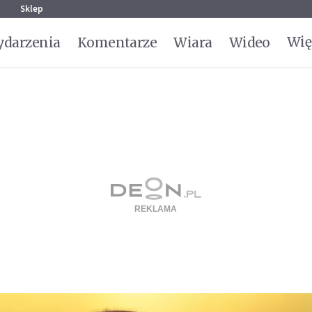
g
Sklep
Wię
darzenia
Komentarze
Wiara
Wideo