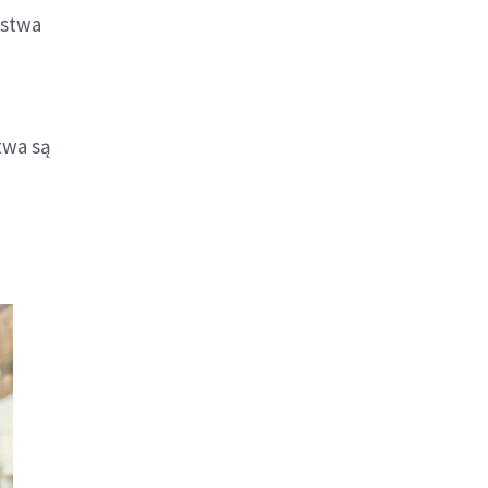
lstwa
twa są