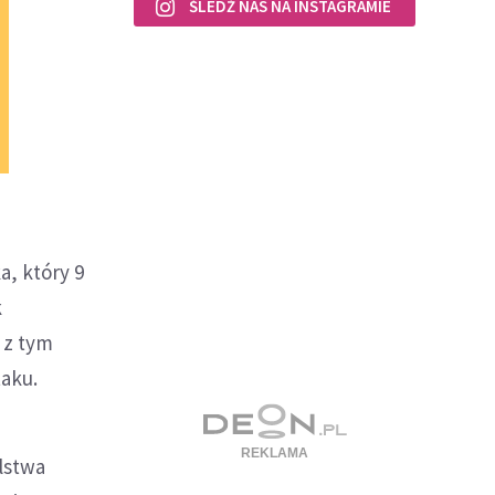
ŚLEDŹ NAS NA INSTAGRAMIE
a, który 9
k
 z tym
taku.
lstwa