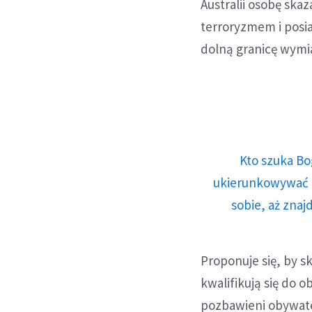
Australii osobę ska
terroryzmem i posi
dolną granicę wymi
Kto szuka Bo
ukierunkowywać n
sobie, aż znaj
Proponuje się, by 
kwalifikują się do 
pozbawieni obywate