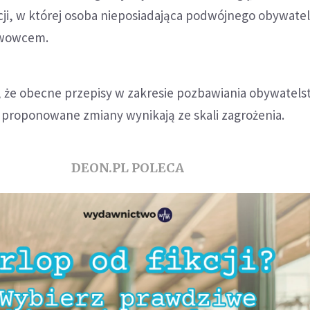
cji, w której osoba nieposiadająca podwójnego obywate
twowcem.
, że obecne przepisy w zakresie pozbawiania obywatels
a proponowane zmiany wynikają ze skali zagrożenia.
DEON.PL POLECA