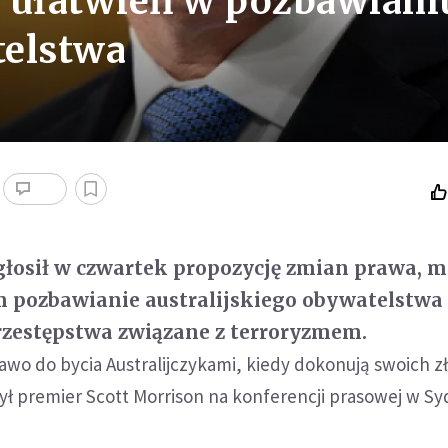
ce ułatwień w pozbawiani
telstwa
zgłosił w czwartek propozycję zmian prawa, 
m pozbawianie australijskiego obywatelstwa
rzestępstwa związane z terroryzmem.
rawo do bycia Australijczykami, kiedy dokonują swoich z
ł premier Scott Morrison na konferencji prasowej w Sy