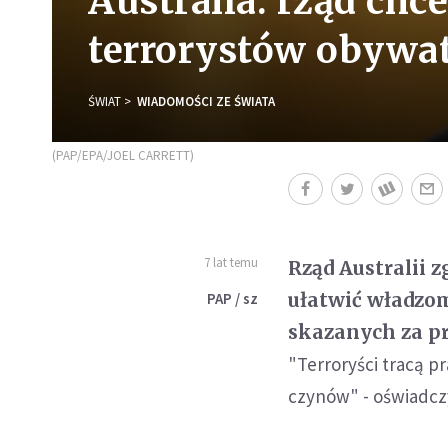
Australia: rząd ch
terrorystów obywa
ŚWIAT
WIADOMOŚCI ZE ŚWIATA
(PAP/EPA/JOEL CARRETT)
7 lat temu
Rząd Australii 
ułatwić władzo
PAP / sz
skazanych za p
"Terroryści tracą p
czynów" - oświadczy