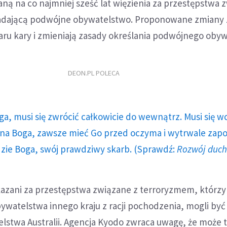
zaną na co najmniej sześć lat więzienia za przestępstwa 
adającą podwójne obywatelstwo. Proponowane zmiany 
aru kary i zmieniają zasady określania podwójnego obyw
DEON.PL POLECA
ga, musi się zwrócić całkowicie do wewnątrz. Musi się w
a Boga, zawsze mieć Go przed oczyma i wytrwale zap
dzie Boga, swój prawdziwy skarb. (Sprawdź:
Rozwój duc
skazani za przestępstwa związane z terroryzmem, którzy
obywatelstwa innego kraju z racji pochodzenia, mogli być
lstwa Australii. Agencja Kyodo zwraca uwagę, że może 