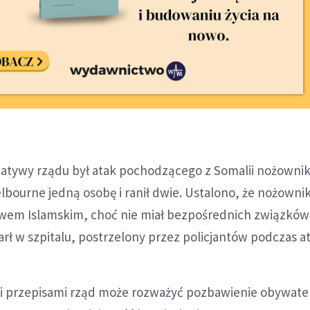
jatywy rządu był atak pochodzącego z Somalii nożownik
elbourne jedną osobę i ranił dwie. Ustalono, że nożowni
stwem Islamskim, choć nie miał bezpośrednich związków
ł w szpitalu, postrzelony przez policjantów podczas a
i przepisami rząd może rozważyć pozbawienie obywate