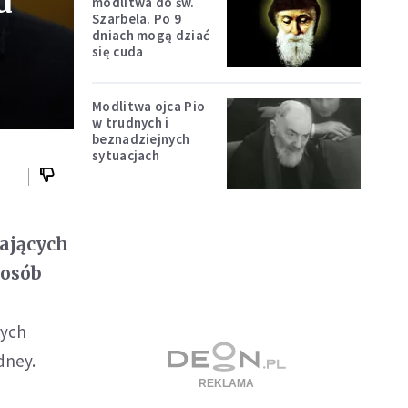
u
modlitwa do św.
Szarbela. Po 9
dniach mogą dziać
się cuda
Modlitwa ojca Pio
w trudnych i
beznadziejnych
sytuacjach
mających
 osób
łych
dney.