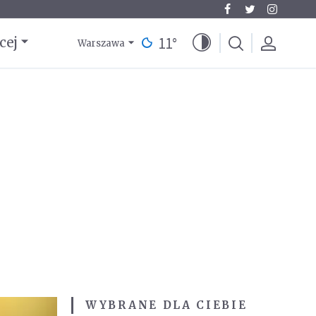
11
°
cej
Warszawa
WYBRANE DLA CIEBIE