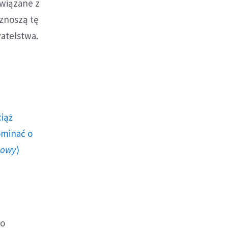
związane z
znoszą tę
atelstwa.
ciąż
ominać o
howy
)
to