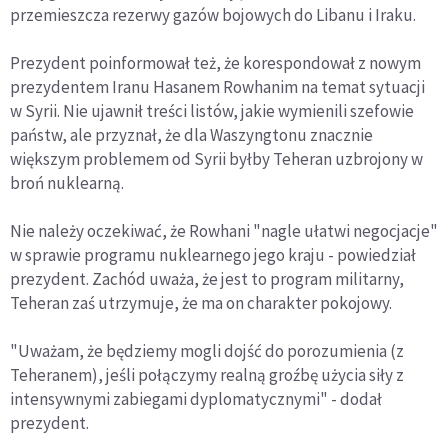
przemieszcza rezerwy gazów bojowych do Libanu i Iraku.
Prezydent poinformował też, że korespondował z nowym
prezydentem Iranu Hasanem Rowhanim na temat sytuacji
w Syrii. Nie ujawnił treści listów, jakie wymienili szefowie
państw, ale przyznał, że dla Waszyngtonu znacznie
większym problemem od Syrii byłby Teheran uzbrojony w
broń nuklearną.
Nie należy oczekiwać, że Rowhani "nagle ułatwi negocjacje"
w sprawie programu nuklearnego jego kraju - powiedział
prezydent. Zachód uważa, że jest to program militarny,
Teheran zaś utrzymuje, że ma on charakter pokojowy.
"Uważam, że będziemy mogli dojść do porozumienia (z
Teheranem), jeśli połączymy realną groźbę użycia siły z
intensywnymi zabiegami dyplomatycznymi" - dodał
prezydent.