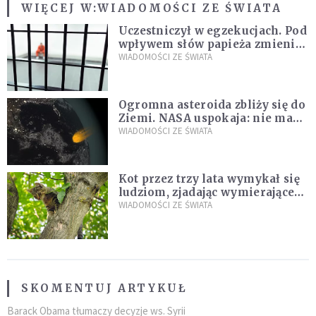
WIĘCEJ W:
WIADOMOŚCI ZE ŚWIATA
Uczestniczył w egzekucjach. Pod
wpływem słów papieża zmienił
zdanie
WIADOMOŚCI ZE ŚWIATA
Ogromna asteroida zbliży się do
Ziemi. NASA uspokaja: nie ma
zagrożenia
WIADOMOŚCI ZE ŚWIATA
Kot przez trzy lata wymykał się
ludziom, zjadając wymierające
kaczki. W końcu popełnił
WIADOMOŚCI ZE ŚWIATA
fatalny błąd
SKOMENTUJ ARTYKUŁ
Barack Obama tłumaczy decyzje ws. Syrii