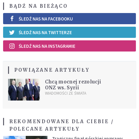
BĄDŹ NA BIEŻĄCO
ŚLEDŹ NAS NA FACEBOOKU
ŚLEDŹ NAS NA TWITTERZE
ŚLEDŹ NAS NA INSTAGRAMIE
POWIĄZANE ARTYKUŁY
Chcą mocnej rezolucji
ONZ ws. Syrii
WIADOMOŚCI ZE ŚWIATA
REKOMENDOWANE DLA CIEBIE /
POLECANE ARTYKUŁY
Tragiczny finał górskiej wyprawy.