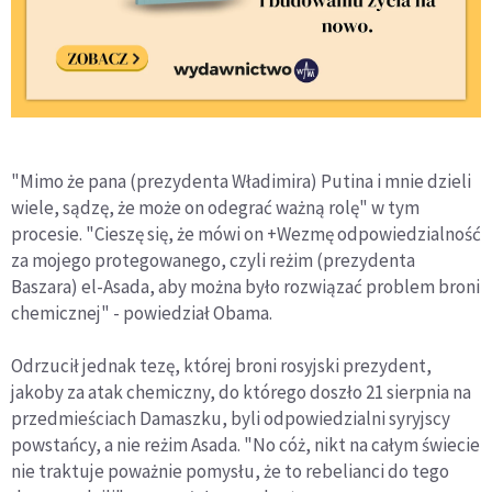
"Mimo że pana (prezydenta Władimira) Putina i mnie dzieli
wiele, sądzę, że może on odegrać ważną rolę" w tym
procesie. "Cieszę się, że mówi on +Wezmę odpowiedzialność
za mojego protegowanego, czyli reżim (prezydenta
Baszara) el-Asada, aby można było rozwiązać problem broni
chemicznej" - powiedział Obama.
Odrzucił jednak tezę, której broni rosyjski prezydent,
jakoby za atak chemiczny, do którego doszło 21 sierpnia na
przedmieściach Damaszku, byli odpowiedzialni syryjscy
powstańcy, a nie reżim Asada. "No cóż, nikt na całym świecie
nie traktuje poważnie pomysłu, że to rebelianci do tego