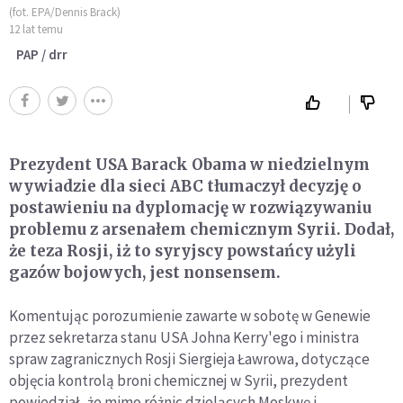
(fot. EPA/Dennis Brack)
12 lat temu
PAP / drr
Prezydent USA Barack Obama w niedzielnym
wywiadzie dla sieci ABC tłumaczył decyzję o
postawieniu na dyplomację w rozwiązywaniu
problemu z arsenałem chemicznym Syrii. Dodał,
że teza Rosji, iż to syryjscy powstańcy użyli
gazów bojowych, jest nonsensem.
Komentując porozumienie zawarte w sobotę w Genewie
przez sekretarza stanu USA Johna Kerry'ego i ministra
spraw zagranicznych Rosji Siergieja Ławrowa, dotyczące
objęcia kontrolą broni chemicznej w Syrii, prezydent
powiedział, że mimo różnic dzielących Moskwę i