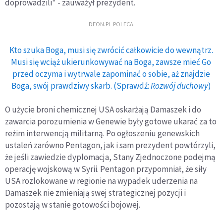
doprowadzili" - zauważył prezydent.
DEON.PL POLECA
Kto szuka Boga, musi się zwrócić całkowicie do wewnątrz.
Musi się wciąż ukierunkowywać na Boga, zawsze mieć Go
przed oczyma i wytrwale zapominać o sobie, aż znajdzie
Boga, swój prawdziwy skarb. (Sprawdź:
Rozwój duchowy
)
O użycie broni chemicznej USA oskarżają Damaszek i do
zawarcia porozumienia w Genewie były gotowe ukarać za to
reżim interwencją militarną. Po ogłoszeniu genewskich
ustaleń zarówno Pentagon, jak i sam prezydent powtórzyli,
że jeśli zawiedzie dyplomacja, Stany Zjednoczone podejmą
operację wojskową w Syrii. Pentagon przypomniał, że siły
USA rozlokowane w regionie na wypadek uderzenia na
Damaszek nie zmieniają swej strategicznej pozycji i
pozostają w stanie gotowości bojowej.