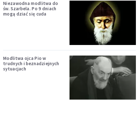
Niezawodna modlitwa do
św. Szarbela. Po 9 dniach
mogą dziać się cuda
Modlitwa ojca Pio w
trudnych i beznadziejnych
sytuacjach