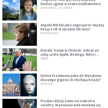
Diakon zginął w ataku niedźwiedzia
WIADOMOŚCI ZE ŚWIATA
Angela Merkel jako negocjator między
Rosją a UE w sprawie Ukrainy?
WYDARZENIA
Donald Trump w Chinach. Zabrał ze
sobą szefa Apple, Boeinga, Mety i
Muska
ŚWIAT
Dolina Krzemowa puka do Watykanu.
Dlaczego giganci AI słuchają księży?
KOŚCIÓŁ
Przeleci bliżej Ziemi niż niektóre
satelity. W poniedziałek miniemy się z