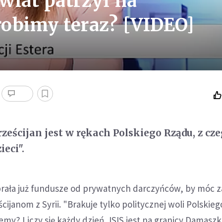
świat patrzył na
robimy teraz? [VIDEO]
hrześcijan jest w rękach Polskiego Rządu, z cz
eci".
brała już fundusze od prywatnych darczyńców, by móc 
cijanom z Syrii. "Brakuje tylko politycznej woli Polskie
emy? Liczy się każdy dzień, ISIS jest na granicy Damasz