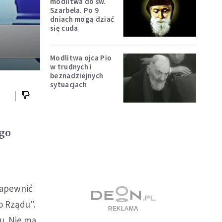
modlitwa do św.
Szarbela. Po 9
dniach mogą dziać
się cuda
Modlitwa ojca Pio
w trudnych i
beznadziejnych
sytuacjach
ego
zapewnić
go Rządu".
ku. Nie ma