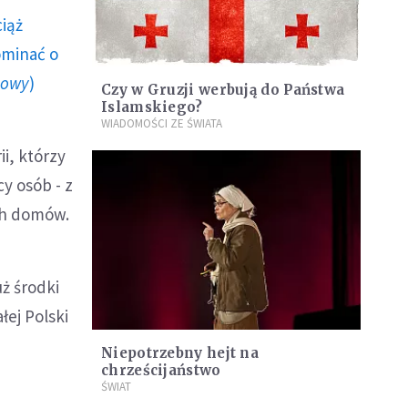
ciąż
ominać o
howy
)
Czy w Gruzji werbują do Państwa
Islamskiego?
WIADOMOŚCI ZE ŚWIATA
i, którzy
cy osób - z
ch domów.
ż środki
łej Polski
Niepotrzebny hejt na
chrześcijaństwo
ŚWIAT