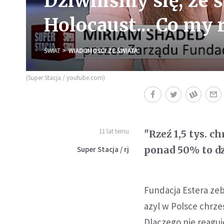
Dziwiliśmy się, że 
Holocaust... Co my 
ŚWIAT
WIADOMOŚCI ZE ŚWIATA
(Super Stacja / youtube.com)
11 lat temu
"Rzeź 1,5 tys. c
ponad 50% to dzi
Super Stacja / rj
Fundacja Estera ze
azyl w Polsce chrześ
Dlaczego nie reaguj