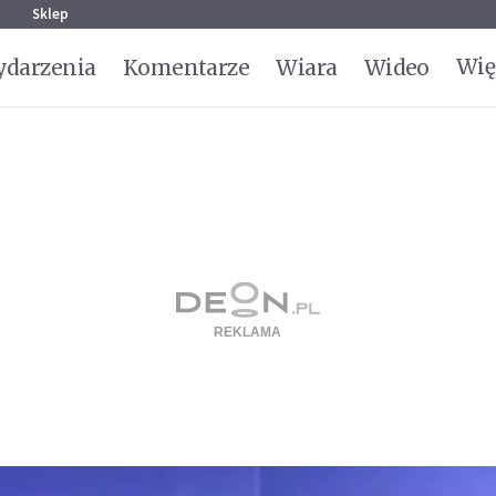
g
Sklep
Wię
darzenia
Komentarze
Wiara
Wideo