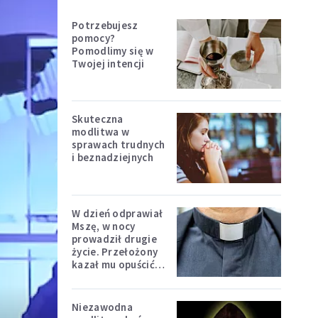
Potrzebujesz
pomocy?
Pomodlimy się w
Twojej intencji
Skuteczna
modlitwa w
sprawach trudnych
i beznadziejnych
W dzień odprawiał
Mszę, w nocy
prowadził drugie
życie. Przełożony
kazał mu opuścić
zakon
Niezawodna