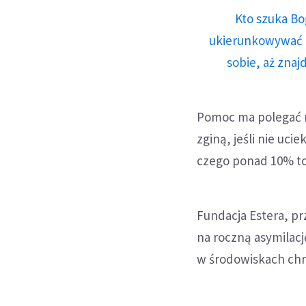
Kto szuka Bo
ukierunkowywać n
sobie, aż znaj
Pomoc ma polegać na
zginą, jeśli nie uci
czego ponad 10% to
Fundacja Estera, pr
na roczną asymilację
w środowiskach chrz