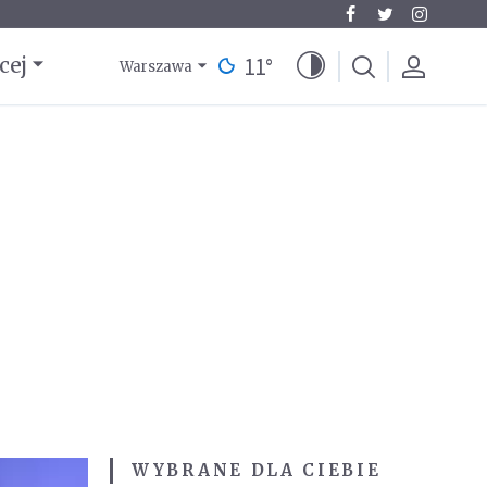
11
°
cej
Warszawa
WYBRANE DLA CIEBIE