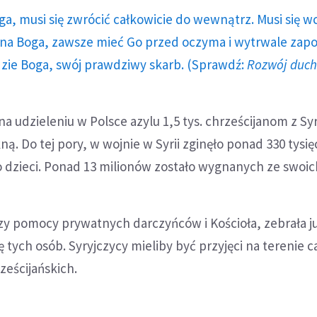
ga, musi się zwrócić całkowicie do wewnątrz. Musi się w
a Boga, zawsze mieć Go przed oczyma i wytrwale zap
dzie Boga, swój prawdziwy skarb. (Sprawdź:
Rozwój duc
 udzieleniu w Polsce azylu 1,5 tys. chrześcijanom z Syri
ekną. Do tej pory, w wojnie w Syrii zginęło ponad 330 tysię
 dzieci. Ponad 13 milionów zostało wygnanych ze swoi
zy pomocy prywatnych darczyńców i Kościoła, zebrała ju
 tych osób. Syryjczycy mieliby być przyjęci na terenie ca
eścijańskich.