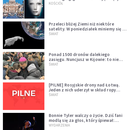
KOŚCIÓŁ
Przeleci bliżej Ziemi niż niektóre
satelity. W poniedziałek miniemy się z
asteroidą, która poprzedzi znacznie
ŚWIAT
większego "gościa"
Ponad 1500 dronów dalekiego
zasięgu. Nuncjusz w Kijowie: to nie
wygląda na wolę zakończenia wojny
ŚWIAT
[PILNE] Rosyjskie drony nad Łotwą.
Jeden z nich uderzył w skład ropy
naftowej
ŚWIAT
Bonnie Tyler walczy o życie. Dziś fani
modlą się za głos, który śpiewał:
"Lord, help me"
WYDARZENIA