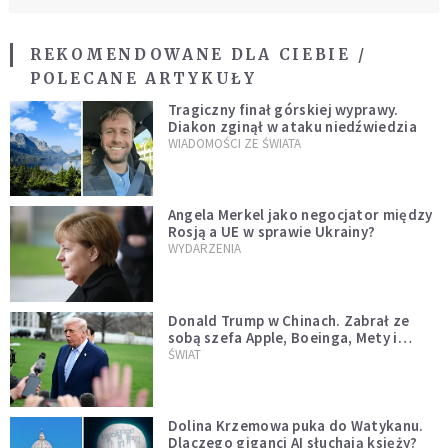
REKOMENDOWANE DLA CIEBIE /
POLECANE ARTYKUŁY
Tragiczny finał górskiej wyprawy.
Diakon zginął w ataku niedźwiedzia
WIADOMOŚCI ZE ŚWIATA
Angela Merkel jako negocjator między
Rosją a UE w sprawie Ukrainy?
WYDARZENIA
Donald Trump w Chinach. Zabrał ze
sobą szefa Apple, Boeinga, Mety i
Muska
ŚWIAT
Dolina Krzemowa puka do Watykanu.
Dlaczego giganci AI słuchają księży?