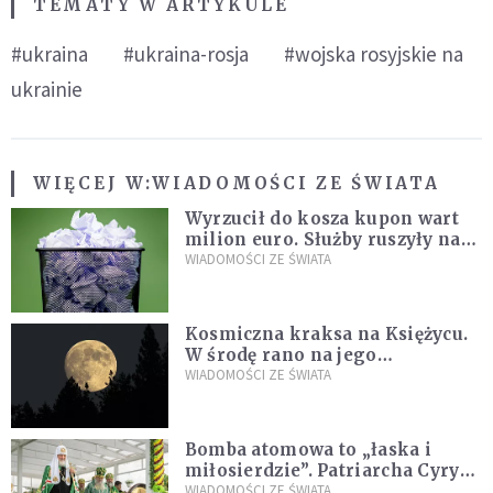
TEMATY W ARTYKULE
#ukraina
#ukraina-rosja
#wojska rosyjskie na
ukrainie
WIĘCEJ W:
WIADOMOŚCI ZE ŚWIATA
Wyrzucił do kosza kupon wart
milion euro. Służby ruszyły na
poszukiwania
WIADOMOŚCI ZE ŚWIATA
Kosmiczna kraksa na Księżycu.
W środę rano na jego
powierzchni dojdzie do
WIADOMOŚCI ZE ŚWIATA
niezwykłego zdarzenia
Bomba atomowa to „łaska i
miłosierdzie”. Patriarcha Cyryl
wychwala Putina
WIADOMOŚCI ZE ŚWIATA