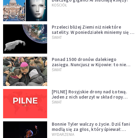
KOŚCIÓŁ
Przeleci bliżej Ziemi niż niektóre
satelity. W poniedziałek miniemy się z
asteroidą, która poprzedzi znacznie
ŚWIAT
większego "gościa"
Ponad 1500 dronów dalekiego
zasięgu. Nuncjusz w Kijowie: to nie
wygląda na wolę zakończenia wojny
ŚWIAT
[PILNE] Rosyjskie drony nad Łotwą.
Jeden z nich uderzył w skład ropy
naftowej
ŚWIAT
Bonnie Tyler walczy o życie. Dziś fani
modlą się za głos, który śpiewał:
"Lord, help me"
WYDARZENIA