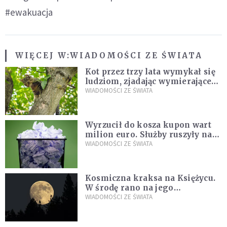
#ewakuacja
WIĘCEJ W:
WIADOMOŚCI ZE ŚWIATA
Kot przez trzy lata wymykał się
ludziom, zjadając wymierające
kaczki. W końcu popełnił
WIADOMOŚCI ZE ŚWIATA
fatalny błąd
Wyrzucił do kosza kupon wart
milion euro. Służby ruszyły na
poszukiwania
WIADOMOŚCI ZE ŚWIATA
Kosmiczna kraksa na Księżycu.
W środę rano na jego
powierzchni dojdzie do
WIADOMOŚCI ZE ŚWIATA
niezwykłego zdarzenia