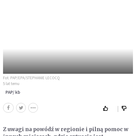
Fot. PAP/EPA/STEPHANIE LECOCQ
5 lat temu
PAP/ kb
Z uwagi na powódź w regionie i pilną pomoc w