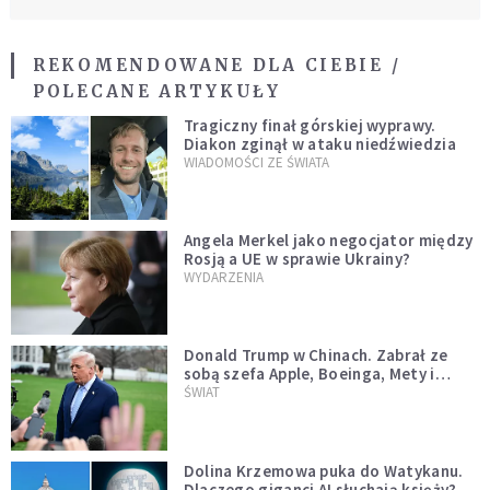
REKOMENDOWANE DLA CIEBIE /
POLECANE ARTYKUŁY
Tragiczny finał górskiej wyprawy.
Diakon zginął w ataku niedźwiedzia
WIADOMOŚCI ZE ŚWIATA
Angela Merkel jako negocjator między
Rosją a UE w sprawie Ukrainy?
WYDARZENIA
Donald Trump w Chinach. Zabrał ze
sobą szefa Apple, Boeinga, Mety i
Muska
ŚWIAT
Dolina Krzemowa puka do Watykanu.
Dlaczego giganci AI słuchają księży?