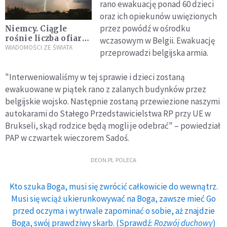
rano ewakuację ponad 60 dzieci
oraz ich opiekunów uwięzionych
przez powódź w ośrodku
Niemcy. Ciągle
rośnie liczba ofiar
wczasowym w Belgii. Ewakuację
powodzi. Zginęły co
WIADOMOŚCI ZE ŚWIATA
przeprowadzi belgijska armia.
najmniej 42 osoby
"Interweniowaliśmy w tej sprawie i dzieci zostaną
ewakuowane w piątek rano z zalanych budynków przez
belgijskie wojsko. Następnie zostaną przewiezione naszymi
autokarami do Stałego Przedstawicielstwa RP przy UE w
Brukseli, skąd rodzice będą mogli je odebrać" – powiedział
PAP w czwartek wieczorem Sadoś.
DEON.PL POLECA
Kto szuka Boga, musi się zwrócić całkowicie do wewnątrz.
Musi się wciąż ukierunkowywać na Boga, zawsze mieć Go
przed oczyma i wytrwale zapominać o sobie, aż znajdzie
Boga, swój prawdziwy skarb. (Sprawdź:
Rozwój duchowy
)