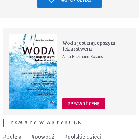
Woda jest najlepszym
lekarstwem
Anita Hessmann-Kosaris
SPRAWDŹ CENĘ
TEMATY W ARTYKULE
#belgia
#powódź
#polskie dzieci