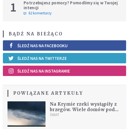
1
Potrzebujesz pomocy? Pomodlimy się w Twojej
intencji
62 komentarzy
BĄDŹ NA BIEŻĄCO
ŚLEDŹ NAS NA FACEBOOKU
ŚLEDŹ NAS NA TWITTERZE
ŚLEDŹ NAS NA INSTAGRAMIE
POWIĄZANE ARTYKUŁY
Na Krymie rzeki wystąpiły z
brzegów. Wiele domów pod
wodą
ŚWIAT