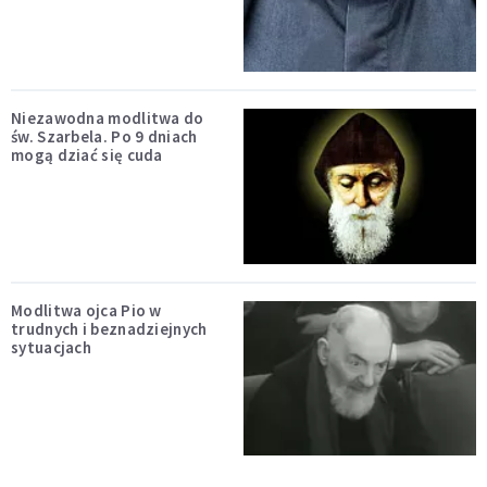
Niezawodna modlitwa do
św. Szarbela. Po 9 dniach
mogą dziać się cuda
Modlitwa ojca Pio w
trudnych i beznadziejnych
sytuacjach