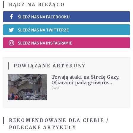
BĄDŹ NA BIEŻĄCO
ŚLEDŹ NAS NA FACEBOOKU
ŚLEDŹ NAS NA TWITTERZE
ŚLEDŹ NAS NA INSTAGRAMIE
POWIĄZANE ARTYKUŁY
Trwają ataki na Strefę Gazy.
Ofiarami pada głównie
ludność cywilna
ŚWIAT
REKOMENDOWANE DLA CIEBIE /
POLECANE ARTYKUŁY