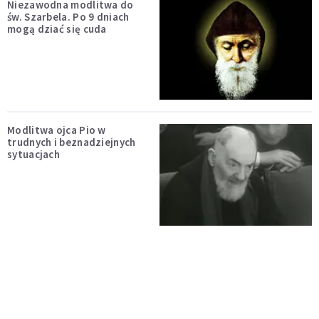
Niezawodna modlitwa do
św. Szarbela. Po 9 dniach
mogą dziać się cuda
Modlitwa ojca Pio w
trudnych i beznadziejnych
sytuacjach