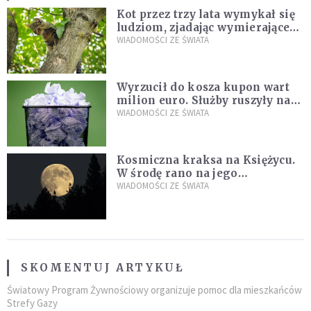
Kot przez trzy lata wymykał się
ludziom, zjadając wymierające
kaczki. W końcu popełnił
WIADOMOŚCI ZE ŚWIATA
fatalny błąd
Wyrzucił do kosza kupon wart
milion euro. Służby ruszyły na
poszukiwania
WIADOMOŚCI ZE ŚWIATA
Kosmiczna kraksa na Księżycu.
W środę rano na jego
powierzchni dojdzie do
WIADOMOŚCI ZE ŚWIATA
niezwykłego zdarzenia
SKOMENTUJ ARTYKUŁ
Światowy Program Żywnościowy organizuje pomoc dla mieszkańców
Strefy Gazy