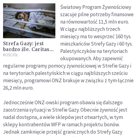
Światowy Program Żywnościowy
szacuje pilne potrzeby finansowe
na równowartość 11,5 mln euro.
W ciągu najbliższych trzech
miesięcy ma to wesprzeć 160 tys.
mieszkańców Strefy Gazy i 60 tys.
Strefa Gazy: jest
bardzo źle. Caritas
Palestyńczyków na terytoriach
apeluje o pomoc
KOŚCIÓŁ
okupowanych. Aby zapewnić
medyczną
regularne programy pomocy żywnościowej w Strefie Gazy i
na terytoriach palestyńskich w ciągu najbliższych sześciu
miesięcy, programowi ONZ brakuje w związku z tym łącznie
26,2 mln euro.
Jednocześnie ONZ-owski program obawia się dalszego
zaostrzenia sytuacji w Strefie Gazy. Obecnie żywność jest
nadal dostępna, a wiele sklepów jest otwartych, w tym
sklepy kontrahentów WFP w ramach projektu bonów.
Jednak zamknięcie przejść granicznych do Strefy Gazy