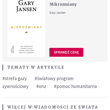
Mikrozmiany
Gary Jansen
SPRAWDŹ CENĘ
TEMATY W ARTYKULE
#strefa gazy
#światowy program
żywnościowy
#onz
#pomoc humanitarna
WIĘCEJ W:
WIADOMOŚCI ZE ŚWIATA