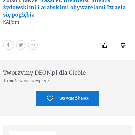
Zobacz także
Nazaret: nieufność między
żydowskimi i arabskimi obywatelami Izraela
się pogłębia
KAI/dm
Tworzymy DEON.pl dla Ciebie
Tu możesz nas wesprzeć.
WSPOMÓŻ NAS