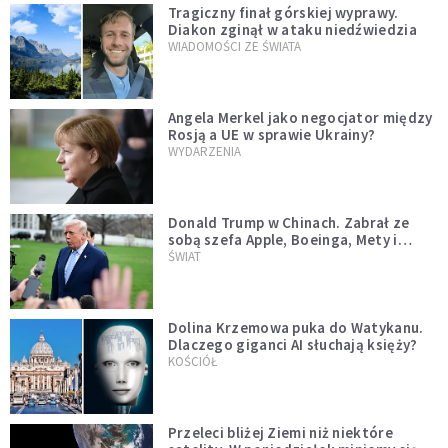
Tragiczny finał górskiej wyprawy.
Diakon zginął w ataku niedźwiedzia
WIADOMOŚCI ZE ŚWIATA
Angela Merkel jako negocjator między
Rosją a UE w sprawie Ukrainy?
WYDARZENIA
Donald Trump w Chinach. Zabrał ze
sobą szefa Apple, Boeinga, Mety i
Muska
ŚWIAT
Dolina Krzemowa puka do Watykanu.
Dlaczego giganci AI słuchają księży?
KOŚCIÓŁ
Przeleci bliżej Ziemi niż niektóre