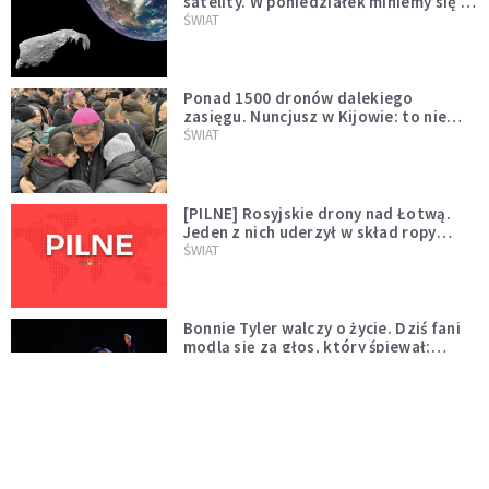
satelity. W poniedziałek miniemy się z
asteroidą, która poprzedzi znacznie
ŚWIAT
większego "gościa"
Ponad 1500 dronów dalekiego
zasięgu. Nuncjusz w Kijowie: to nie
wygląda na wolę zakończenia wojny
ŚWIAT
[PILNE] Rosyjskie drony nad Łotwą.
Jeden z nich uderzył w skład ropy
naftowej
ŚWIAT
Bonnie Tyler walczy o życie. Dziś fani
modlą się za głos, który śpiewał:
"Lord, help me"
WYDARZENIA