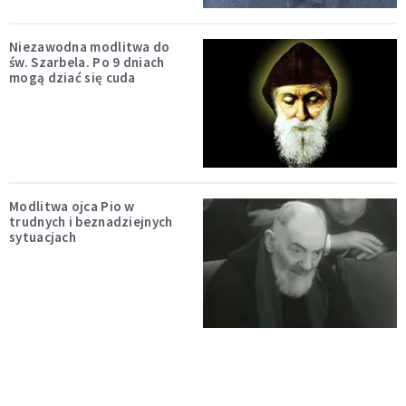
Niezawodna modlitwa do
św. Szarbela. Po 9 dniach
mogą dziać się cuda
Modlitwa ojca Pio w
trudnych i beznadziejnych
sytuacjach