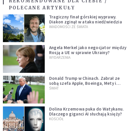
REKOMENDOWANE DLA CIEBIE /
POLECANE ARTYKUŁY
Tragiczny finał górskiej wyprawy.
Diakon zginął w ataku niedźwiedzia
WIADOMOŚCI ZE ŚWIATA
Angela Merkel jako negocjator między
Rosją a UE w sprawie Ukrainy?
WYDARZENIA
Donald Trump w Chinach. Zabrał ze
sobą szefa Apple, Boeinga, Mety i
Muska
ŚWIAT
Dolina Krzemowa puka do Watykanu.
Dlaczego giganci AI słuchają księży?
KOŚCIÓŁ