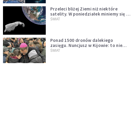
Przeleci bliżej Ziemi niż niektóre
satelity. W poniedziałek miniemy się z
asteroidą, która poprzedzi znacznie
ŚWIAT
większego "gościa"
Ponad 1500 dronów dalekiego
zasięgu. Nuncjusz w Kijowie: to nie
wygląda na wolę zakończenia wojny
ŚWIAT
[PILNE] Rosyjskie drony nad Łotwą.
Jeden z nich uderzył w skład ropy
naftowej
ŚWIAT
Bonnie Tyler walczy o życie. Dziś fani
modlą się za głos, który śpiewał:
"Lord, help me"
WYDARZENIA