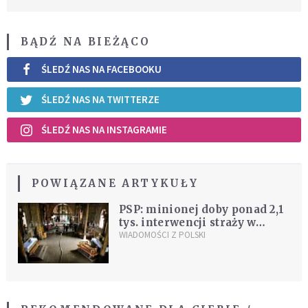
BĄDŹ NA BIEŻĄCO
ŚLEDŹ NAS NA FACEBOOKU
ŚLEDŹ NAS NA TWITTERZE
ŚLEDŹ NAS NA INSTAGRAMIE
POWIĄZANE ARTYKUŁY
PSP: minionej doby ponad 2,1
tys. interwencji straży w
związku z burzami
WIADOMOŚCI Z POLSKI