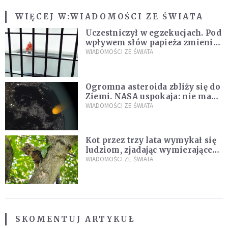
WIĘCEJ W:
WIADOMOŚCI ZE ŚWIATA
Uczestniczył w egzekucjach. Pod
wpływem słów papieża zmienił
zdanie
WIADOMOŚCI ZE ŚWIATA
Ogromna asteroida zbliży się do
Ziemi. NASA uspokaja: nie ma
zagrożenia
WIADOMOŚCI ZE ŚWIATA
Kot przez trzy lata wymykał się
ludziom, zjadając wymierające
kaczki. W końcu popełnił
WIADOMOŚCI ZE ŚWIATA
fatalny błąd
SKOMENTUJ ARTYKUŁ