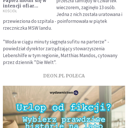
przeszła tamtędy w czwartek
Papież modli się w
intencji ofiar
wieczorem, zaginęło 13 osób.
powodzi w
KOŚCIÓŁ
Jedna z nich została uratowana i
Niemczech
przewieziona do szpitala - poinformowała w piątek
rzeczniczka MSW landu.
"Woda w ciągu minuty sięgnęła sufitu na parterze" -
powiedział dyrektor zarządzający stowarzyszenia
Lebenshilfe w tym regionie, Matthias Mandos, cytowany
przez dziennik "Die Welt".
DEON.PL POLECA