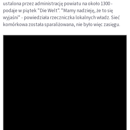
ustalona przez administrację powiatu na około 1300 -
podaje w piątek "Die Welt". "Mamy nadzieję, że to się
wyjaśni" - powiedziała rzeczniczka lokalnych władz. Sieć
komórkowa została sparaliżowana, nie było więc zasięgu.