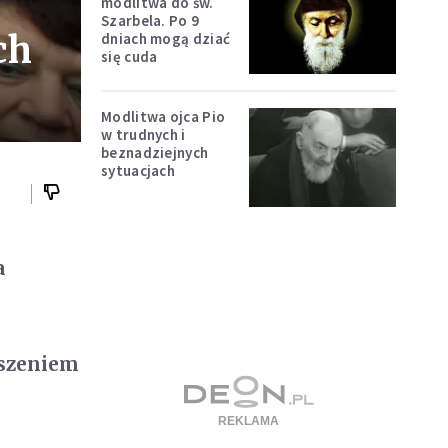
modlitwa do św.
Szarbela. Po 9
ch
dniach mogą dziać
się cuda
Modlitwa ojca Pio
w trudnych i
beznadziejnych
sytuacjach
a
uszeniem