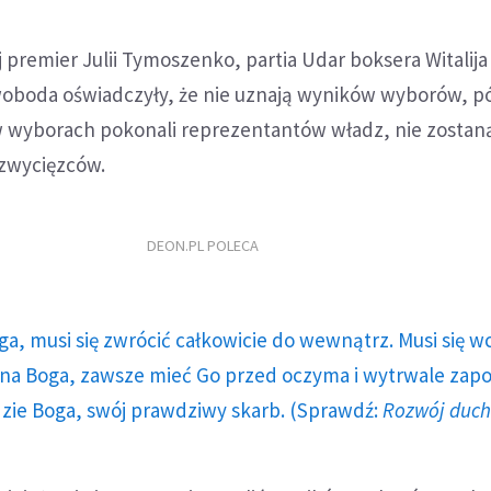
premier Julii Tymoszenko, partia Udar boksera Witalija K
woboda oświadczyły, że nie uznają wyników wyborów, pók
w wyborach pokonali reprezentantów władz, nie zostan
a zwycięzców.
DEON.PL POLECA
ga, musi się zwrócić całkowicie do wewnątrz. Musi się w
a Boga, zawsze mieć Go przed oczyma i wytrwale zap
dzie Boga, swój prawdziwy skarb. (Sprawdź:
Rozwój duc