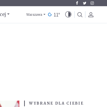
11
°
cej
Warszawa
WYBRANE DLA CIEBIE