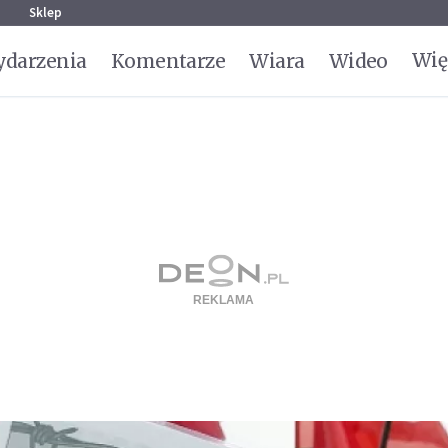
g
Sklep
Wię
darzenia
Komentarze
Wiara
Wideo