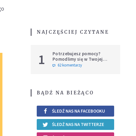
go
NAJCZĘŚCIEJ CZYTANE
Potrzebujesz pomocy?
1
Pomodlimy się w Twojej
intencji
62 komentarzy
BĄDŹ NA BIEŻĄCO
ŚLEDŹ NAS NA FACEBOOKU
ŚLEDŹ NAS NA TWITTERZE