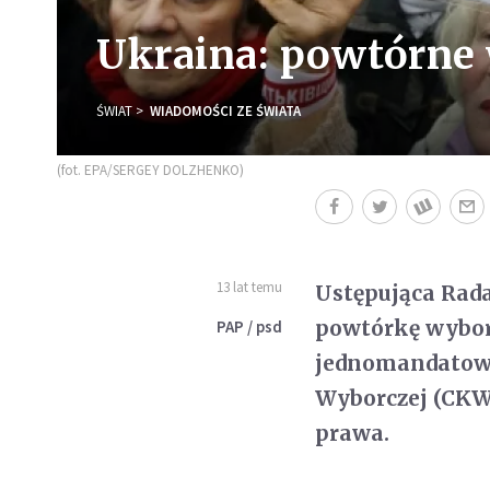
Ukraina: powtórne 
ŚWIAT
WIADOMOŚCI ZE ŚWIATA
(fot. EPA/SERGEY DOLZHENKO)
13 lat temu
Ustępująca Rad
powtórkę wybor
PAP / psd
jednomandatowy
Wyborczej (CKW
prawa.