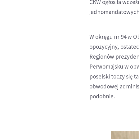
CKW ogłosiła wcześn
jednomandatowych nr
W okręgu nr 94 w 
opozycyjny, ostatec
Regionów prezydent
Perwomajsku w obwo
poselski toczy się
obwodowej administ
podobnie.