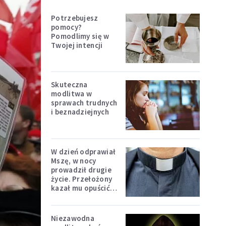
Potrzebujesz
pomocy?
Pomodlimy się w
Twojej intencji
Skuteczna
modlitwa w
sprawach trudnych
i beznadziejnych
W dzień odprawiał
Mszę, w nocy
prowadził drugie
życie. Przełożony
kazał mu opuścić
zakon
Niezawodna