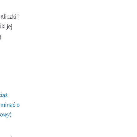
liczki i
i jej
ą
ciąż
ominać o
howy
)