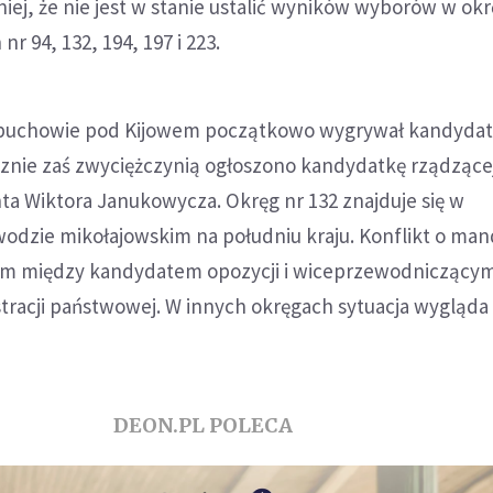
iej, że nie jest w stanie ustalić wyników wyborów w ok
 94, 132, 194, 197 i 223.
Obuchowie pod Kijowem początkowo wygrywał kandyda
znie zaś zwyciężczynią ogłoszono kandydatkę rządzącej 
a Wiktora Janukowycza. Okręg nr 132 znajduje się w
dzie mikołajowskim na południu kraju. Konflikt o man
 tam między kandydatem opozycji i wiceprzewodniczący
racji państwowej. W innych okręgach sytuacja wygląda
DEON.PL POLECA