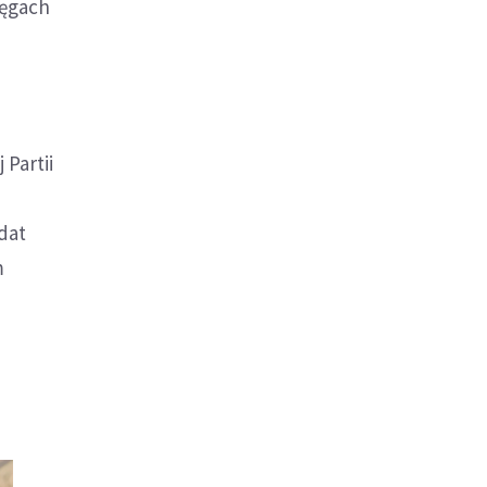
ręgach
t
Partii
dat
m