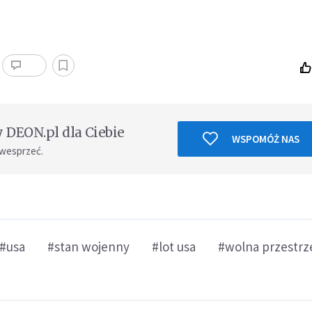
DEON.pl dla Ciebie
WSPOMÓŻ NAS
 wesprzeć.
#usa
#stan wojenny
#lot usa
#wolna przestrz