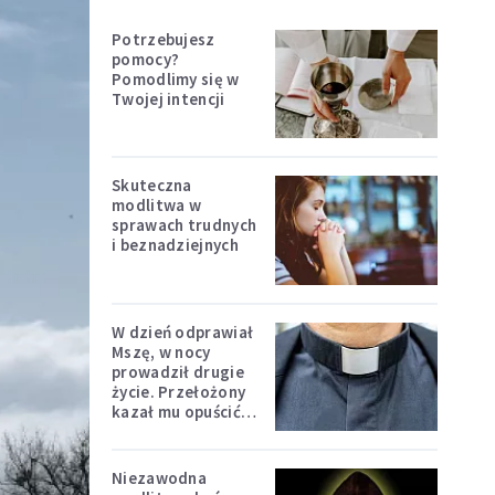
Potrzebujesz
pomocy?
Pomodlimy się w
Twojej intencji
Skuteczna
modlitwa w
sprawach trudnych
i beznadziejnych
W dzień odprawiał
Mszę, w nocy
prowadził drugie
życie. Przełożony
kazał mu opuścić
zakon
Niezawodna