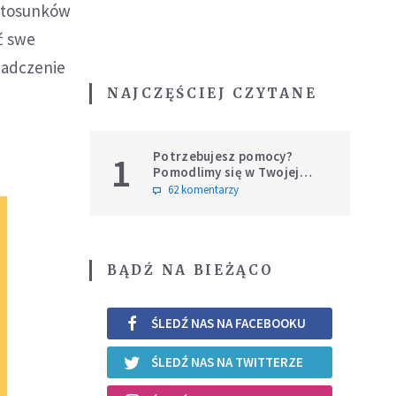
 stosunków
ć swe
wiadczenie
NAJCZĘŚCIEJ CZYTANE
Potrzebujesz pomocy?
1
Pomodlimy się w Twojej
intencji
62 komentarzy
BĄDŹ NA BIEŻĄCO
ŚLEDŹ NAS NA FACEBOOKU
ŚLEDŹ NAS NA TWITTERZE