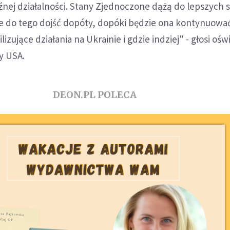
źnej działalności. Stany Zjednoczone dążą do lepszych
oże do tego dojść dopóty, dopóki będzie ona kontynuowa
izujące działania na Ukrainie i gdzie indziej" - głosi oś
y USA.
DEON.PL POLECA