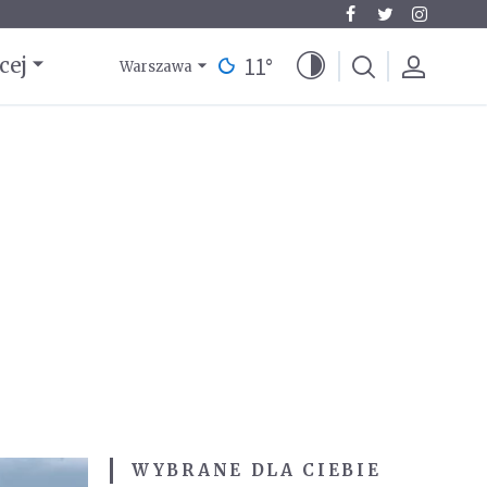
11
°
cej
Warszawa
WYBRANE DLA CIEBIE