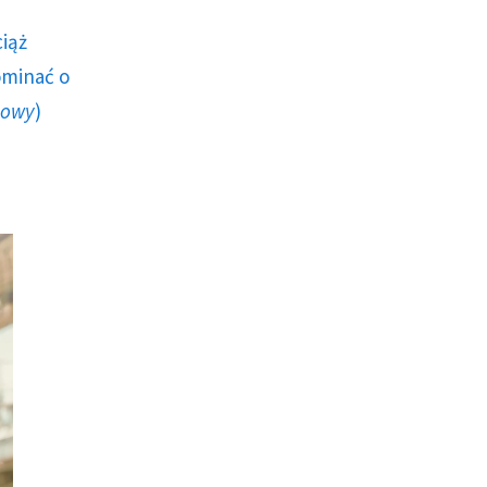
ciąż
ominać o
howy
)