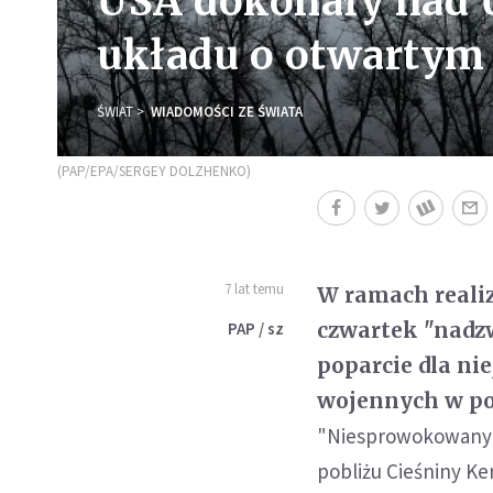
USA dokonały nad 
układu o otwartym 
ŚWIAT
WIADOMOŚCI ZE ŚWIATA
(PAP/EPA/SERGEY DOLZHENKO)
7 lat temu
W ramach reali
czwartek "nadzw
PAP / sz
poparcie dla nie
wojennych w po
"Niesprowokowany a
pobliżu Cieśniny Ke