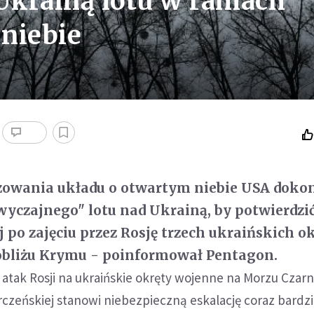
Ukrainą lotu w ramach
niebie
zowania układu o otwartym niebie USA doko
yczajnego" lotu nad Ukrainą, by potwierdzi
j po zajęciu przez Rosję trzech ukraińskich 
bliżu Krymu - poinformował Pentagon.
tak Rosji na ukraińskie okręty wojenne na Morzu Czar
rczeńskiej stanowi niebezpieczną eskalację coraz bardzi