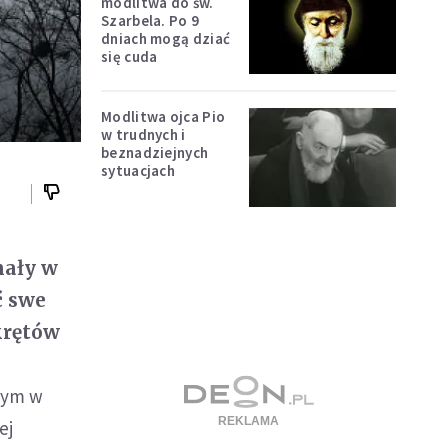
modlitwa do św.
Szarbela. Po 9
dniach mogą dziać
się cuda
Modlitwa ojca Pio
w trudnych i
beznadziejnych
sytuacjach
nały w
ć swe
okrętów
nym w
ej