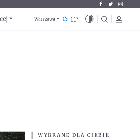
11
°
cej
Warszawa
WYBRANE DLA CIEBIE