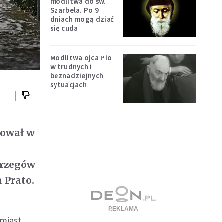
modlitwa do św.
Szarbela. Po 9
dniach mogą dziać
się cuda
Modlitwa ojca Pio
w trudnych i
beznadziejnych
sytuacjach
mował w
t
brzegów
 Prato.
 miast