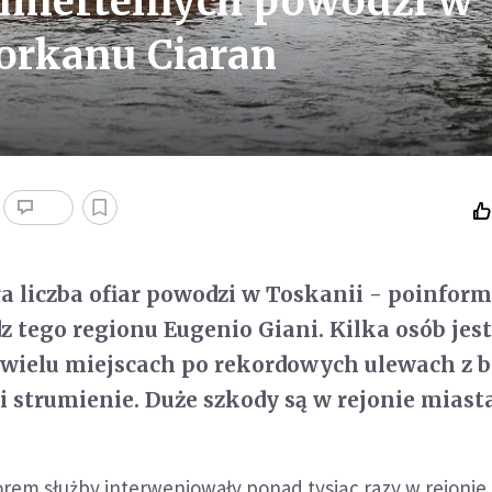
 śmiertelnych powodzi w
 orkanu Ciaran
ła liczba ofiar powodzi w Toskanii - poinfor
z tego regionu Eugenio Giani. Kilka osób jes
 wielu miejscach po rekordowych ulewach z 
i strumienie. Duże szkody są w rejonie miasta
rem służby interweniowały ponad tysiąc razy w rejonie