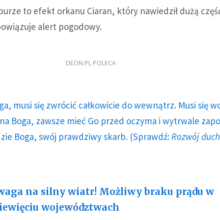
urze to efekt orkanu Ciaran, który nawiedził dużą częś
bowiązuje alert pogodowy.
DEON.PL POLECA
ga, musi się zwrócić całkowicie do wewnątrz. Musi się w
a Boga, zawsze mieć Go przed oczyma i wytrwale zap
dzie Boga, swój prawdziwy skarb. (Sprawdź:
Rozwój duc
aga na silny wiatr! Możliwy braku prądu w
iewięciu województwach