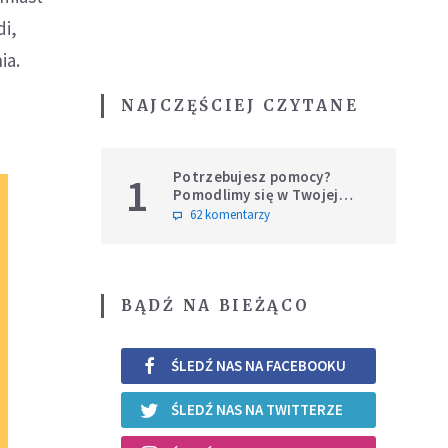
di,
ia.
NAJCZĘŚCIEJ CZYTANE
Potrzebujesz pomocy?
1
Pomodlimy się w Twojej
intencji
62 komentarzy
BĄDŹ NA BIEŻĄCO
ŚLEDŹ NAS NA FACEBOOKU
ŚLEDŹ NAS NA TWITTERZE