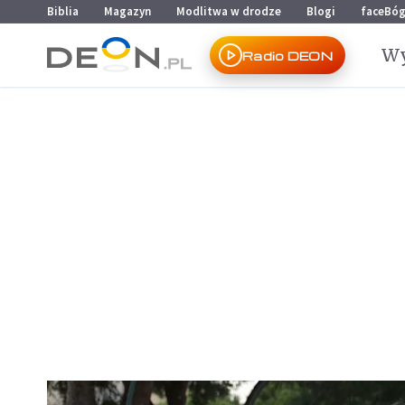
Przejdź do menu głównego
Przejdź do treści
Biblia
Magazyn
Modlitwa w drodze
Blogi
faceBó
Wy
Radio DEON