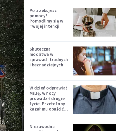
Potrzebujesz
pomocy?
Pomodlimy się w
Twojej intencji
Skuteczna
modlitwa w
sprawach trudnych
i beznadziejnych
W dzień odprawiał
Mszę, w nocy
prowadził drugie
życie. Przełożony
kazał mu opuścić
zakon
Niezawodna