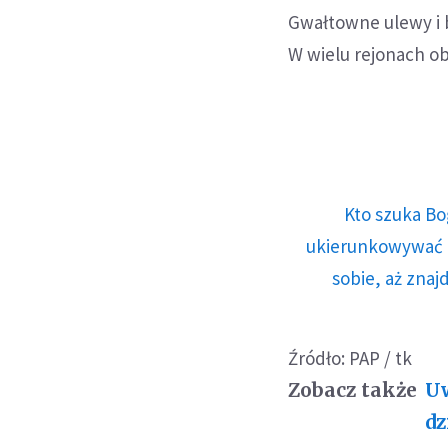
Gwałtowne ulewy i b
W wielu rejonach o
Kto szuka Bo
ukierunkowywać n
sobie, aż znaj
Źródło: PAP / tk
Zobacz także
Uw
dz