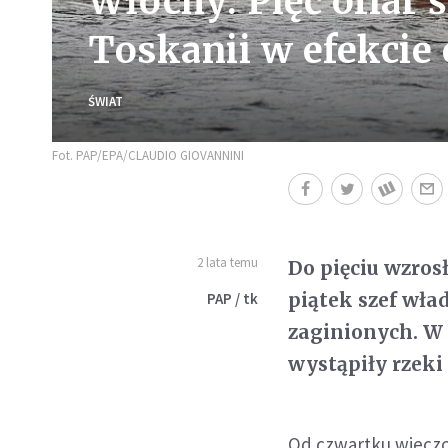
Włochy: Pięć ofiar
Toskanii w efekcie
ŚWIAT
Fot. PAP/EPA/CLAUDIO GIOVANNINI
2 lata temu
Do pięciu wzros
piątek szef wład
PAP / tk
zaginionych. W
wystąpiły rzeki 
Od czwartku wieczo