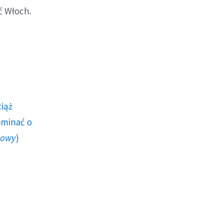
ć Włoch.
ciąż
ominać o
howy
)