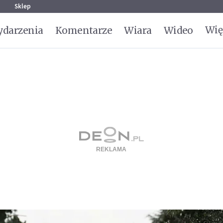
g
Sklep
Wię
darzenia
Komentarze
Wiara
Wideo