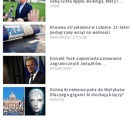
sobą szefa Apple, Boeinga, Mety i
Muska
ŚWIAT
Krwawa strzelanina w Lubinie. 21-letni
podejrzany wciąż na wolności
WIADOMOŚCI Z POLSKI
Donald Tusk zapowiada uznawanie
zagranicznych związków
jednopłciowych. "Państwo oblało ten
WYDARZENIA
test"
Dolina Krzemowa puka do Watykanu.
Dlaczego giganci AI słuchają księży?
KOŚCIÓŁ