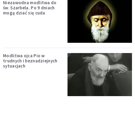
Niezawodna modlitwa do
św. Szarbela. Po 9 dniach
mogą dziać się cuda
Modlitwa ojca Pio w
trudnych i beznadziejnych
sytuacjach