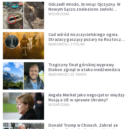
Odszedł młodo, broniąc Ojczyzny. W
Nowym Sączu znaleziono zwłoki
mężczyzny z czasów potopu
WYDARZENIA
szwedzkiego
Cud wśród niszczycielskiego ognia.
Strażacy gaszący pożary na Roztoczu
opublikowali niezwykłe zdjęcie
WIADOMOŚCI Z POLSKI
Tragiczny finał górskiej wyprawy.
Diakon zginął w ataku niedźwiedzia
WIADOMOŚCI ZE ŚWIATA
Angela Merkel jako negocjator między
Rosją a UE w sprawie Ukrainy?
WYDARZENIA
Donald Trump w Chinach. Zabrał ze