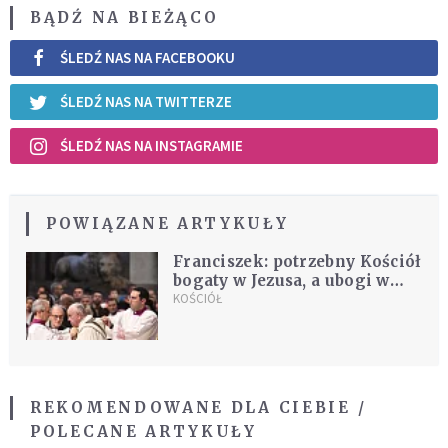
BĄDŹ NA BIEŻĄCO
ŚLEDŹ NAS NA FACEBOOKU
ŚLEDŹ NAS NA TWITTERZE
ŚLEDŹ NAS NA INSTAGRAMIE
POWIĄZANE ARTYKUŁY
Franciszek: potrzebny Kościół
bogaty w Jezusa, a ubogi w
środki; powróćmy do Soboru
KOŚCIÓŁ
REKOMENDOWANE DLA CIEBIE /
POLECANE ARTYKUŁY