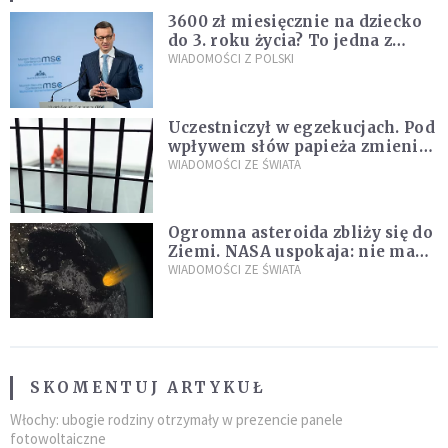
3600 zł miesięcznie na dziecko
do 3. roku życia? To jedna z
propozycji programu "Rozwój
WIADOMOŚCI Z POLSKI
Plus"
Uczestniczył w egzekucjach. Pod
wpływem słów papieża zmienił
zdanie
WIADOMOŚCI ZE ŚWIATA
Ogromna asteroida zbliży się do
Ziemi. NASA uspokaja: nie ma
zagrożenia
WIADOMOŚCI ZE ŚWIATA
SKOMENTUJ ARTYKUŁ
Włochy: ubogie rodziny otrzymały w prezencie panele
fotowoltaiczne