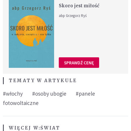
Skoro jest miłość
abp Grzegorz Ryś
SPRAWDŹ CENĘ
TEMATY W ARTYKULE
#włochy
#osoby ubogie
#panele
fotowoltaiczne
WIĘCEJ W:
ŚWIAT