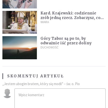
Kard. Krajewski: codziennie
zrób jedną rzecz. Zobaczysz, co
stanie się z twoim życiem
WIARA
Góry Tabor są po to, by
odważnie iść przez doliny
DUCHOWOŚĆ
SKOMENTUJ ARTYKUŁ
„Jestem ubogim bratem, który się modli” – św. o. Pio