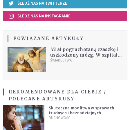
ŚLEDŹ NAS NA TWITTERZE
ŚLEDŹ NAS NA INSTAGRAMIE
POWIĄZANE ARTYKUŁY
Miał pogruchotaną czaszkę i
uszkodzony mózg. W szpitalu
przyszedł do niego ojciec Pio
ŚWIADECTWA
REKOMENDOWANE DLA CIEBIE /
POLECANE ARTYKUŁY
Skuteczna modlitwa w sprawach
trudnych i beznadziejnych
DUCHOWOŚĆ