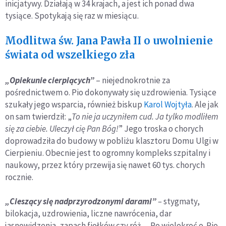
inicjatywy. Działają w 34 krajach, a jest ich ponad dwa
tysiące. Spotykają się raz w miesiącu.
Modlitwa św. Jana Pawła II o uwolnienie
świata od wszelkiego zła
„Opiekunie cierpiących”
– niejednokrotnie za
pośrednictwem o. Pio dokonywały się uzdrowienia. Tysiące
szukały jego wsparcia, również biskup
Karol Wojtyła
. Ale jak
on sam twierdził: „
To nie ja uczyniłem cud. Ja tylko modliłem
się za ciebie. Uleczył cię Pan Bóg!
” Jego troska o chorych
doprowadziła do budowy w pobliżu klasztoru Domu Ulgi w
Cierpieniu. Obecnie jest to ogromny kompleks szpitalny i
naukowy, przez który przewija się nawet 60 tys. chorych
rocznie.
„Cieszący się nadprzyrodzonymi darami”
–
stygmaty,
bilokacja, uzdrowienia, liczne nawrócenia, dar
jasnowidzenia, zapach fiołków czy róż… Po wielokroć o. Pio