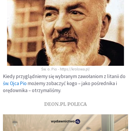
Św. o. Pio - https://krolowa.pl/
Kiedy przyglądniemy się wybranym zawołaniom z litanii do
św. Ojca Pio
możemy zobaczyć kogo – jako pośrednika i
orędownika – otrzymaliśmy.
DEON.PL POLECA