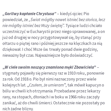
„Gorliwy kapłanie Chrystusa”
– kiedyś ojciec Pio
powiedział, że
„Świat mógłby nawet istnieć bez słońca, lecz
nie mógłby istnieć bez Mszy świętej”.
Tysiące ludzi chciało
uczestniczyć w Eucharystii przez niego sprawowanej, a on
już od drugiej w nocy przygotowywał się, by stanąć przy
ołtarzu o piątej rano i później jeszcze na klęczkach za nią
dziękował. I choć Msze św. trwały ponad dwie godziny,
nieważny był czas. Najważniejsze było doświadczyć.
„
W ciele swoim noszący znamiona męki Zbawiciela
”
–
stygmaty pojawiły się pierwszy raz w 1910 roku, ponownie
za rok. Od 1918 o. Pio był nimi naznaczony przez wiele
kolejnych lat. „
Czułem, że umieram
”, tak mówił kapucyn o
bólu w chwili ich otrzymania. Przebadane przez lekarzy
rany, na stopach, dłoniach i w boku w 1966 roku zaczęły
zanikać, aż do chwili śmierci. Ostatecznie nie pozostały po
nich żadne blizny.