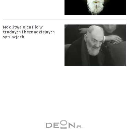
Modlitwa ojca Pio w
trudnych i beznadziejnych
sytuacjach