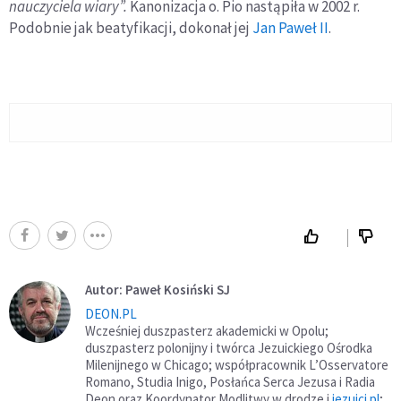
nauczyciela wiary”.
Kanonizacja o. Pio nastąpiła w 2002 r.
Podobnie jak beatyfikacji, dokonał jej
Jan Paweł II
.
Autor: Paweł Kosiński SJ
DEON.PL
Wcześniej duszpasterz akademicki w Opolu;
duszpasterz polonijny i twórca Jezuickiego Ośrodka
Milenijnego w Chicago; współpracownik L’Osservatore
Romano, Studia Inigo, Posłańca Serca Jezusa i Radia
Deon oraz Koordynator Modlitwy w drodze i
jezuici.pl
;