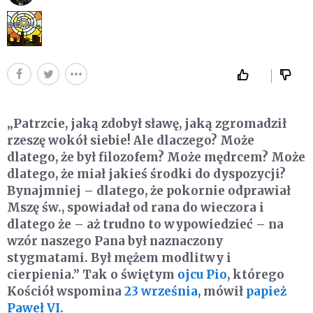
„Patrzcie, jaką zdobył sławę, jaką zgromadził
rzeszę wokół siebie! Ale dlaczego? Może
dlatego, że był filozofem? Może mędrcem? Może
dlatego, że miał jakieś środki do dyspozycji?
Bynajmniej – dlatego, że pokornie odprawiał
Mszę św., spowiadał od rana do wieczora i
dlatego że – aż trudno to wypowiedzieć – na
wzór naszego Pana był naznaczony
stygmatami. Był mężem modlitwy i
cierpienia.” Tak o świętym
ojcu Pio
, którego
Kościół wspomina
23 września
, mówił
papież
Paweł VI
.