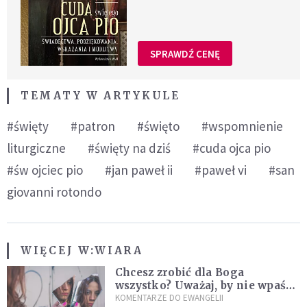
SPRAWDŹ CENĘ
TEMATY W ARTYKULE
#święty
#patron
#święto
#wspomnienie
liturgiczne
#święty na dziś
#cuda ojca pio
#św ojciec pio
#jan paweł ii
#paweł vi
#san
giovanni rotondo
WIĘCEJ W:
WIARA
Chcesz zrobić dla Boga
wszystko? Uważaj, by nie wpaść
w groźną pułapkę
KOMENTARZE DO EWANGELII