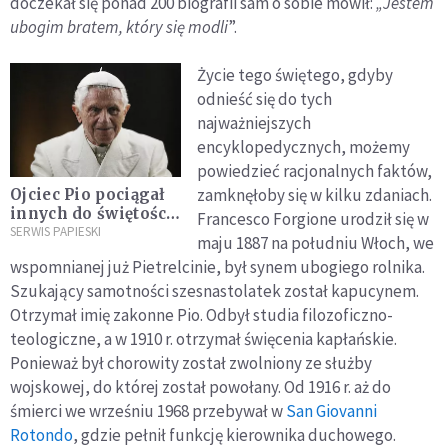
doczekał się ponad 200 biografii sam o sobie mówił:
„
Jestem
ubogim bratem, który się modli
”.
Życie tego świętego, gdyby
odnieść się do tych
najważniejszych
encyklopedycznych, możemy
powiedzieć racjonalnych faktów,
zamknęłoby się w kilku zdaniach.
Ojciec Pio pociągał
innych do świętości
Francesco Forgione urodził się w
poprzez modlitwę i
SERWIS PAPIESKI
maju 1887 na południu Włoch, we
miłość
wspomnianej już Pietrelcinie, był synem ubogiego rolnika.
Szukający samotności szesnastolatek został kapucynem.
Otrzymał imię zakonne Pio. Odbył studia filozoficzno-
teologiczne, a w 1910 r. otrzymał święcenia kapłańskie.
Ponieważ był chorowity został zwolniony ze służby
wojskowej, do której został powołany. Od 1916 r. aż do
śmierci we wrześniu 1968 przebywał w
San Giovanni
Rotondo
, gdzie pełnił funkcję kierownika duchowego.