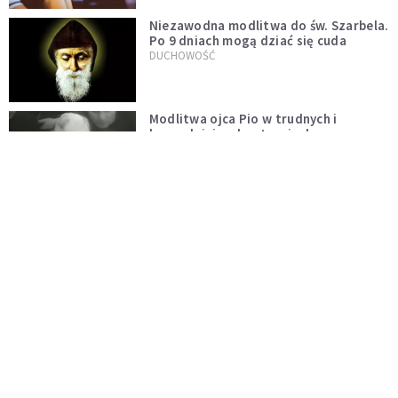
Niezawodna modlitwa do św. Szarbela.
Po 9 dniach mogą dziać się cuda
DUCHOWOŚĆ
Modlitwa ojca Pio w trudnych i
beznadziejnych sytuacjach
DUCHOWOŚĆ
„Autentyczność się nie niesie”.
Katoliczki o presji i sile social mediów
WIARA
Telegram do św. Józefa. Modlitwa z
prośbą o szybki ratunek
DUCHOWOŚĆ