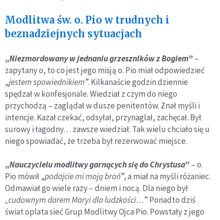
Modlitwa św. o. Pio w trudnych i
beznadziejnych sytuacjach
„
Niezmordowany w jednaniu grzeszników z Bogiem
”
–
zapytany o, to co jest jego misją o. Pio miał odpowiedzieć
„
jestem spowiednikiem
”. Kilkanaście godzin dziennie
spędzał w konfesjonale. Wiedział z czym do niego
przychodzą – zaglądał w dusze penitentów. Znał myśli i
intencje. Kazał czekać, odsyłał, przynaglał, zachęcał. Był
surowy i łagodny… zawsze wiedział. Tak wielu chciało się u
niego spowiadać, że trzeba był rezerwować miejsce.
„
Nauczycielu modlitwy garnących się do Chrystusa
”
– o.
Pio mówił „
podajcie mi moją broń
”, a miał na myśli różaniec.
Odmawiał go wiele razy – dniem i nocą. Dla niego był
„
cudownym darem Maryi dla ludzkości…
” Ponadto dziś
świat oplata sieć Grup Modlitwy Ojca Pio. Powstały z jego