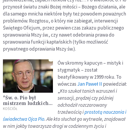
przynosił światu znaki Bożej miłości – Bożego działania, ale
dla samego mnicha niektóre były też powodem poważnych
problemów. Rozgłosu, o który nie zabiegał, interwencji
Świętego Oficjum, przez pewien czas zakazu publicznego
sprawowania Mszy św., czy nawet odebrania prawa do
sprawowania funkcji kapłańskich (tylko możliwość
prywatnego odprawiania Mszy św.).
Ów skromny kapucyn – mistyk i
stygmatyk – został
beatyfikowany w 1999 roku. To
wówczas
Jan Paweł II
powiedział:
„
Kto szukał tanich wzruszeń i
sensacji, prędzej czy później
"Św. o. Pio był
mistrzem ludzkich
odchodził rozczarowany
sumień"
KOŚCIÓŁ
trzeźwością i
prostotą nauczania i
świadectwa Ojca Pio
. Ale kto słuchał go wytrwale, znajdował
w nim jakby towarzysza drogi w codziennym życiu i