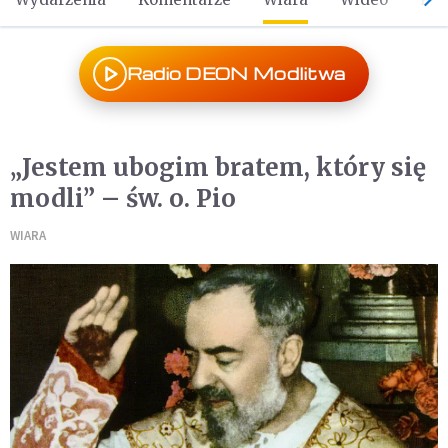
Radio DEON Modlitwa
„Jestem ubogim bratem, który się
modli” – św. o. Pio
WIARA